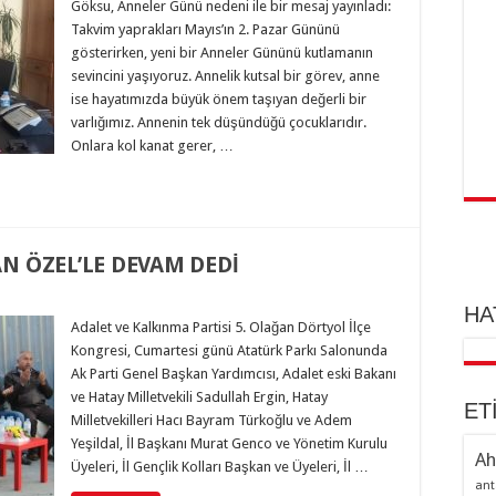
Göksu, Anneler Günü nedeni ile bir mesaj yayınladı:
Takvim yaprakları Mayıs’ın 2. Pazar Gününü
gösterirken, yeni bir Anneler Gününü kutlamanın
sevincini yaşıyoruz. Annelik kutsal bir görev, anne
ise hayatımızda büyük önem taşıyan değerli bir
varlığımız. Annenin tek düşündüğü çocuklarıdır.
Onlara kol kanat gerer, …
N ÖZEL’LE DEVAM DEDİ
HA
Adalet ve Kalkınma Partisi 5. Olağan Dörtyol İlçe
Kongresi, Cumartesi günü Atatürk Parkı Salonunda
Ak Parti Genel Başkan Yardımcısı, Adalet eski Bakanı
ve Hatay Milletvekili Sadullah Ergin, Hatay
ET
Milletvekilleri Hacı Bayram Türkoğlu ve Adem
Yeşildal, İl Başkanı Murat Genco ve Yönetim Kurulu
Ah
Üyeleri, İl Gençlik Kolları Başkan ve Üyeleri, İl …
ant