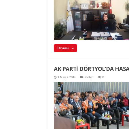
Devamı... »
AK PARTİ DÖRTYOL’DA HASA
3 Mayıs 2016
Dörtyol
0