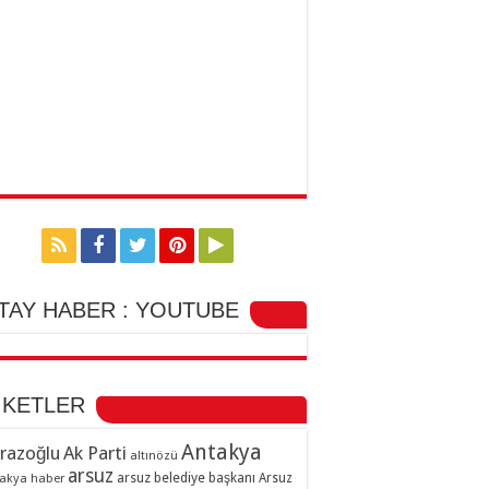
TAY HABER : YOUTUBE
İKETLER
Antakya
razoğlu
Ak Parti
altınözü
arsuz
arsuz belediye başkanı
akya haber
Arsuz