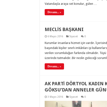
Vatandaşla araya set konulur, gülen …
Devamı... »
MECLİS BAŞKANI
6 Mayıs 2016
Siyaset
0
Kurumlar insanlara hizmet için vardır. İçeris
başındaki kişiler sınırlı imkânları iyi kullanırl
verilen sorumluluğun farkında olmalıdır. Tüyü 
üzerinde tutmalıdır. Bir neslin geleceği soruml
Devamı... »
AK PARTİ DÖRTYOL KADIN 
GÖKSU’DAN ANNELER GÜNÜ
3 Mayıs 2016
Siyaset
0