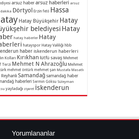
arsuz haberleri
arsuz haber
ediyesi
arsuz
Hassa
Dörtyol
Erzin
dakika
fetö
atay
Hatay
Hatay Büyükşehir
üyükşehir belediyesi
Hatay
aber
Hatay
hatay haberler
aberleri
hatayspor
Hatay Valiliği
hbb
kenderun haber
iskenderun haberleri
Kırıkhan
lütfü savaş
ın Kolları
Mehmet
Mehmet N Ahrazoğlu
f Terzi
Mehmet
türk
mehmet şan
mehmet öntürk
Mustafa Masatlı
Samandağ
Reyhanlı
samandağ haber
mandağ haberleri
Sermin Göksu
Süleyman
İskenderun
yayladağı
ksu
ziyaret
Yorumlananlar