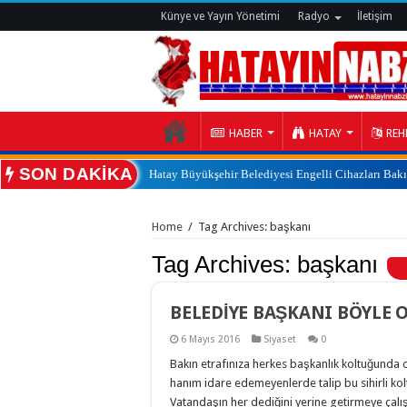
Künye ve Yayın Yönetimi
Radyo
İletişim
HABER
HATAY
REH
SON DAKİKA
Hatay Büyükşehir Belediyesi Engelli Cihazları Bak
:
Home
/
Tag Archives: başkanı
Tag Archives:
başkanı
BELEDİYE BAŞKANI BÖYLE 
6 Mayıs 2016
Siyaset
0
Bakın etrafınıza herkes başkanlık koltuğunda
hanım idare edemeyenlerde talip bu sihirli ko
Vatandaşın her dediğini yerine getirmeye çalı