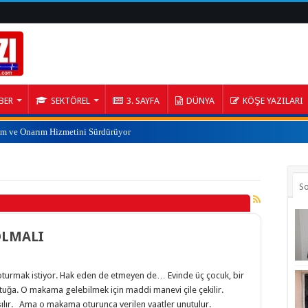
BER
SEKTÖREL
3. SAYFA
DÜNYA
KÖŞE YAZILARI
ım ve Onarım Hizmetini Sürdürüyor
S
OLMALI
 oturmak istiyor. Hak eden de etmeyen de… Evinde üç çocuk, bir
ltuğa. O makama gelebilmek için maddi manevi çile çekilir.
şılır. Ama o makama oturunca verilen vaatler unutulur.