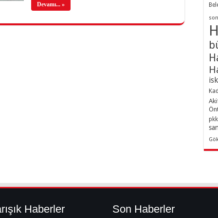
Devamı... »
Bel
son
H
b
H
H
is
Kad
Aki
Ön
pkk
sa
Gö
rışık Haberler
Son Haberler