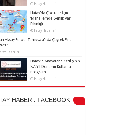
Hatay Haberleri
Hatay’da Çocuklar İçin
‘Mahallemde Şenlik Var’
Etkinliği
Hatay Haberleri
an Aksay Futbol Turnuvası’nda Çeyrek Final
yecanı
atay Haberleri
Hatay’ın Anavatana Katılışının
87. Yıl Dönümü Kutlama
Programı
Hatay Haberleri
TAY HABER : FACEBOOK