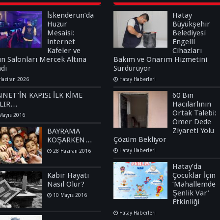
İskenderun’da
Hatay
Huzur
Büyükşehir
Mesaisi:
Belediyesi
İnternet
Engelli
Kafeler ve
Cihazları
n Salonları Mercek Altına
Bakım ve Onarım Hizmetini
ndı
Sürdürüyor
Haziran 2026
Hatay Haberleri
NET’İN KAPISI İLK KİME
60 Bin
ILIR…
Hacılarlının
Ortak Talebi:
Mayıs 2016
Ömer Dede
Ziyareti Yolu
BAYRAMA
Çözüm Bekliyor
KOŞARKEN…
Hatay Haberleri
28 Haziran 2016
Hatay’da
Kabir Hayatı
Çocuklar İçin
Nasıl Olur?
‘Mahallemde
Şenlik Var’
10 Mayıs 2016
Etkinliği
Hatay Haberleri