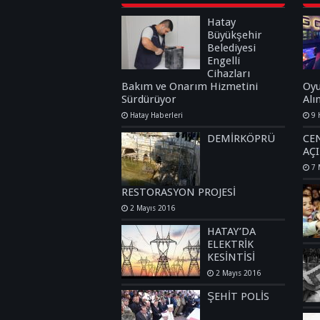
Hatay
Büyükşehir
Belediyesi
Engelli
Cihazları
Bakım ve Onarım Hizmetini
Oyu
Sürdürüyor
Alı
Hatay Haberleri
9 
DEMİRKÖPRÜ
CEN
AÇ
7 
RESTORASYON PROJESİ
2 Mayıs 2016
HATAY’DA
ELEKTRİK
KESİNTİSİ
2 Mayıs 2016
ŞEHİT POLİS