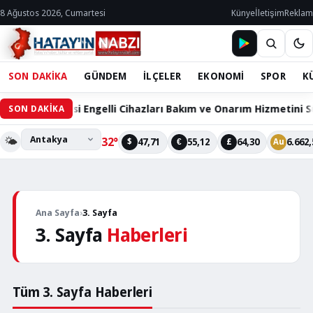
8 Ağustos 2026, Cumartesi
Künye
İletişim
Reklam
SON DAKİKA
GÜNDEM
İLÇELER
EKONOMİ
SPOR
K
ehir Belediyesi Engelli Cihazları Bakım ve Onarım Hizmetini S
SON DAKİKA
🌤️
32°
47,71
55,12
64,30
6.662,
$
€
£
Au
Ana Sayfa
›
3. Sayfa
3. Sayfa
Haberleri
Tüm 3. Sayfa Haberleri