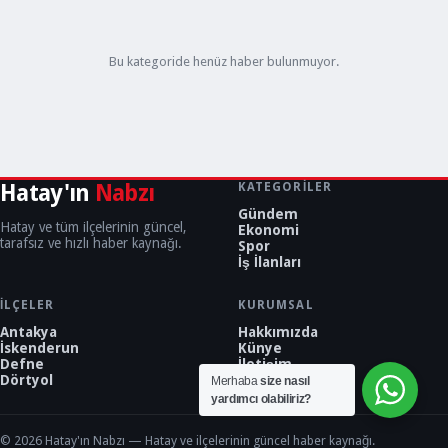
Bu kategoride henüz haber bulunmuyor.
Hatay'ın
Nabzı
KATEGORILER
Gündem
Hatay ve tüm ilçelerinin güncel,
Ekonomi
tarafsız ve hızlı haber kaynağı.
Spor
İş İlanları
İLÇELER
KURUMSAL
Antakya
Hakkımızda
İskenderun
Künye
Defne
İletişim
Dörtyol
Merhaba
size nasıl
yardımcı olabiliriz?
© 2026 Hatay'ın Nabzı — Hatay ve ilçelerinin güncel haber kaynağı.