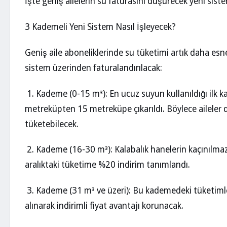
İşte geniş ailelerin su faturasını düşürecek yeni sist
3 Kademeli Yeni Sistem Nasıl İşleyecek?
Geniş aile aboneliklerinde su tüketimi artık daha esn
sistem üzerinden faturalandırılacak:
1. Kademe (0-15 m³): En ucuz suyun kullanıldığı ilk ka
metreküpten 15 metreküpe çıkarıldı. Böylece aileler 
tüketebilecek.
2. Kademe (16-30 m³): Kalabalık hanelerin kaçınılmaz
aralıktaki tüketime %20 indirim tanımlandı.
3. Kademe (31 m³ ve üzeri): Bu kademedeki tüketiml
alınarak indirimli fiyat avantajı korunacak.