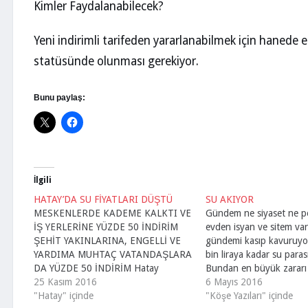
Kimler Faydalanabilecek?
Yeni indirimli tarifeden yararlanabilmek için hanede
statüsünde olunması gerekiyor.
Bunu paylaş:
İlgili
HATAY’DA SU FİYATLARI DÜŞTÜ
SU AKIYOR
MESKENLERDE KADEME KALKTI VE
Gündem ne siyaset ne p
İŞ YERLERİNE YÜZDE 50 İNDİRİM
evden isyan ve sitem va
ŞEHİT YAKINLARINA, ENGELLİ VE
gündemi kasıp kavuruyor
YARDIMA MUHTAÇ VATANDAŞLARA
bin liraya kadar su parası
DA YÜZDE 50 İNDİRİM Hatay
Bundan en büyük zararı
Büyükşehir Belediyesi Su ve
25 Kasım 2016
Parti görmektedir. Bu 
6 Mayıs 2016
Kanalizasyon İdaresi Genel
"Hatay" içinde
idareciler çözüm bulmalı
"Köşe Yazıları" içinde