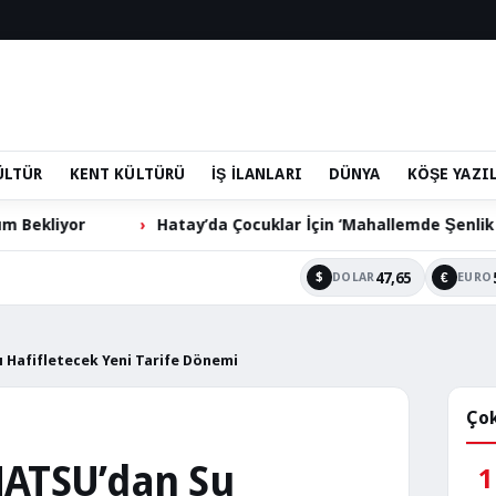
ÜLTÜR
KENT KÜLTÜRÜ
İŞ İLANLARI
DÜNYA
KÖŞE YAZI
’da Çocuklar İçin ‘Mahallemde Şenlik Var’ Etkinliği
Erh
47,65
$
€
DOLAR
EURO
ı Hafifletecek Yeni Tarife Dönemi
Çok
HATSU’dan Su
1