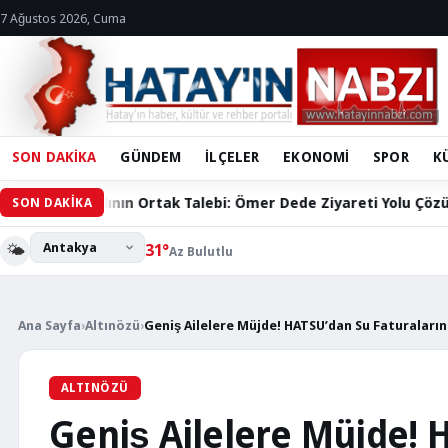
7 Ağustos 2026, Cuma
SON DAKİKA
GÜNDEM
İLÇELER
EKONOMİ
SPOR
K
k Talebi: Ömer Dede Ziyareti Yolu Çözüm Bekliyor
Hatay
SON DAKİKA
🌤️
31°
Az Bulutlu
Ana Sayfa
›
Altınözü
›
Geniş Ailelere Müjde! HATSU’dan Su Faturaların
ALTINÖZÜ
Geniş Ailelere Müjde! 