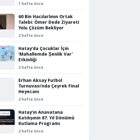
1 hafta önce
60 Bin Hacılarlının Ortak
Talebi: Ömer Dede Ziyareti
Yolu Çözüm Bekliyor
2 hafta önce
Hatay’da Çocuklar İçin
‘Mahallemde Şenlik Var’
Etkinliği
2 hafta önce
Erhan Aksay Futbol
Turnuvası’nda Çeyrek Final
Heyecanı
2 hafta önce
Hatay’ın Anavatana
Katılışının 87. Yıl Dönümü
Kutlama Programı
2 hafta önce