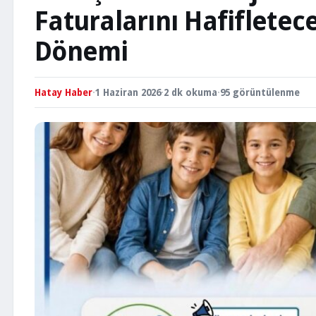
Faturalarını Hafifletec
Dönemi
Hatay Haber
·
1 Haziran 2026
·
2 dk okuma
·
95 görüntülenme