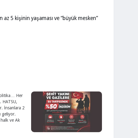
 en az 5 kişinin yaşaması ve “büyük mesken”
olitika… Her
r. HATSU,
. İnsanlara 2
 geliyor.
 halk ve Ak
duruma
dır. Hatay’da