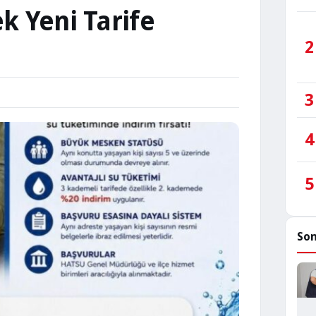
ek Yeni Tarife
2
3
4
5
Son