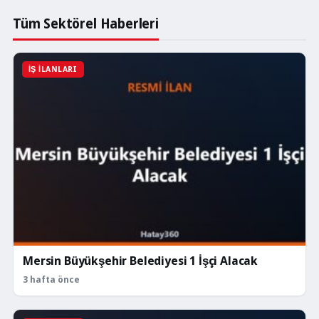
engelli
işçi
Tüm Sektörel Haberleri
alacak.
İşçi
alımı
İŞ İLANLARI
başvuruları
13-
17
Temmuz
arasında
yapılacak.
Mersin Büyükşehir Belediyesi 1 İşçi Alacak
3 hafta önce