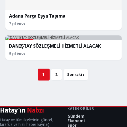
Adana Parça Eşya Taşıma
7 yıl önce
İŞ İLANLARI
DANIŞTAY SÖZLEŞMELİ HİZMETLİ ALACAK
9 yıl önce
Sayfalar
1
2
Sonraki ›
Hatay'ın
Nabzı
KATEGORILER
Gündem
Hatay ve tüm ilçelerinin güncel,
Ekonomi
tarafsız ve hızlı haber kaynağı.
Spor