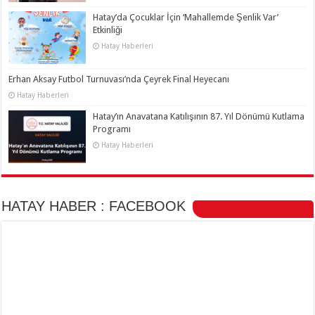
Hatay’da Çocuklar İçin ‘Mahallemde Şenlik Var’
Etkinliği
Hatay Haberleri
Erhan Aksay Futbol Turnuvası’nda Çeyrek Final Heyecanı
Hatay Haberleri
Hatay’ın Anavatana Katılışının 87. Yıl Dönümü Kutlama
Programı
Hatay Haberleri
HATAY HABER : FACEBOOK