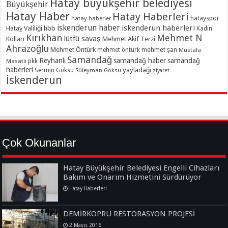
Hatay büyükşehir belediyesi
Büyükşehir
Hatay Haber
Hatay Haberleri
hatayspor
hatay haberler
iskenderun haber
iskenderun haberleri
Hatay Valiliği
hbb
Kadın
Kırıkhan
Mehmet N
lütfü savaş
Kolları
Mehmet Akif Terzi
Ahrazoğlu
Mehmet Öntürk
mehmet şan
mehmet öntürk
Mustafa
Samandağ
Reyhanlı
samandağ haber
samandağ
Masatlı
pkk
haberleri
yayladağı
Sermin Göksu
Süleyman Göksu
ziyaret
İskenderun
Çok Okunanlar
Hatay Büyükşehir Belediyesi Engelli Cihazları
Bakım ve Onarım Hizmetini Sürdürüyor
Hatay Haberleri
DEMİRKÖPRÜ RESTORASYON PROJESİ
2 Mayıs 2016