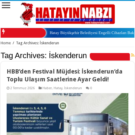
Hatay Büyükşehir Belediyesi Engelli Cihazları Ba
Home
/
Tag Archives: İskenderun
Tag Archives:
İskenderun
HBB’den Festival Müjdesi: İskenderun’da
Toplu Ulaşım Saatlerine Ayar Geldi!
2 Temmuz 2026
Haber
,
Hatay
,
İskenderun
0