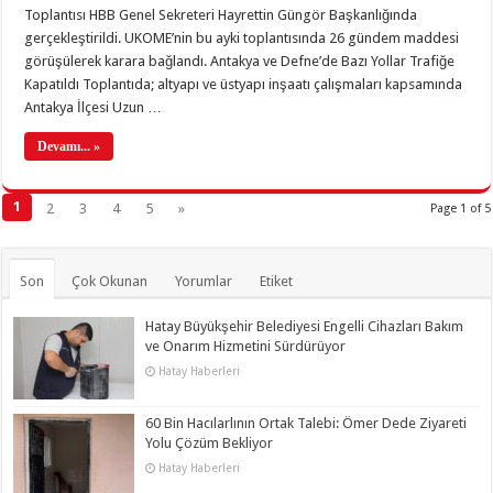
Toplantısı HBB Genel Sekreteri Hayrettin Güngör Başkanlığında
gerçekleştirildi. UKOME’nin bu ayki toplantısında 26 gündem maddesi
görüşülerek karara bağlandı. Antakya ve Defne’de Bazı Yollar Trafiğe
Kapatıldı Toplantıda; altyapı ve üstyapı inşaatı çalışmaları kapsamında
Antakya İlçesi Uzun …
Devamı... »
1
2
3
4
5
»
Page 1 of 5
Son
Çok Okunan
Yorumlar
Etiket
Hatay Büyükşehir Belediyesi Engelli Cihazları Bakım
ve Onarım Hizmetini Sürdürüyor
Hatay Haberleri
60 Bin Hacılarlının Ortak Talebi: Ömer Dede Ziyareti
Yolu Çözüm Bekliyor
Hatay Haberleri