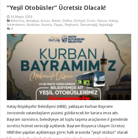
“Yeşil Otobüsler” Ücretsiz Olacak!
26 Mayıs 2026
Altınözü
,
Antakya
,
Arsuz
,
Belen
,
Defne
,
Dörtyol
,
Erzin
,
Hassa
,
Hatay
,
İskenderun
,
Kırıkhan
,
Kumlu
,
Payas
,
Reyhanlı
,
Samandağ
,
Yayladağı
0
Hatay Büyükşehir Belediyesi (HBB), yaklaşan Kurban Bayramı
öncesinde vatandaşların yüzünü güldürecek bir karara imza attı.
Bayram süresince, belediyeye ait toplu taşıma araçlarının il genelinde
ücretsiz hizmet vereceği açıklandı. Bayram Boyunca Ulaşım Ücretsiz
HBB’den yapılan açıklamaya göre; halk arasında “yeşil otobüs” olarak