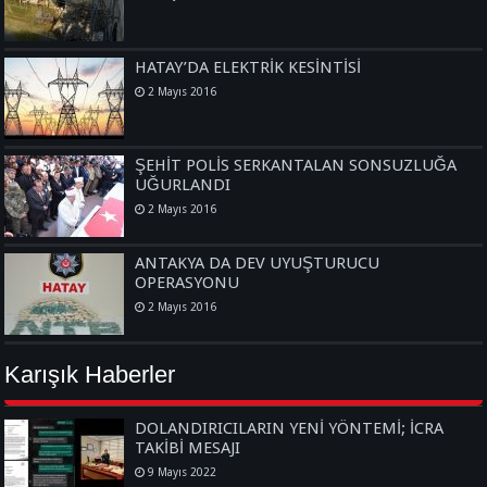
HATAY’DA ELEKTRİK KESİNTİSİ
2 Mayıs 2016
ŞEHİT POLİS SERKANTALAN SONSUZLUĞA
UĞURLANDI
2 Mayıs 2016
ANTAKYA DA DEV UYUŞTURUCU
OPERASYONU
2 Mayıs 2016
Karışık Haberler
DOLANDIRICILARIN YENİ YÖNTEMİ; İCRA
TAKİBİ MESAJI
9 Mayıs 2022