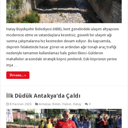
Hatay Büyükşehir Belediyesi (HBB), kent genelindeki ulaşım altyapısını
modernize etme ve vatandaşlara kesintisiz, güvenli bir ulaşım ağı
sunma çalışmalarına hız kesmeden devam ediyor. Bu kapsamda,
deprem felaketinde hasar gören ve ardından ağır tonajlı araç trafiği
nedeniyle tamamen kullanılamaz hale gelen Ekinci-Gülderen
mahalleleri arasındaki stratejik köprü yenilendi. Eski köprünün yerine
inşa …
Devamı... »
İlk Düdük Antakya’da Çaldı
8 Haziran 2026
Antakya
,
Belen
,
Haber
,
Hatay
0