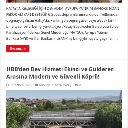
HATAY’IN GELECEĞİ İÇİN DEV ADIM: AVRUPA YATIRIM BANKASI’NDAN
REKOR ALTYAPI DESTEĞİ! 6 Şubat depremlerinin ardından küllerinden
doğmaya çalışan Hatay’da, kentin geleceğini güvenceye alacak tarihi
bir altyapı seferberliği yürütülüyor. Hatay Büyükşehir Belediyesi Su ve
Kanalizasyon İdaresi Genel Müdürlüğü (HATSU), Avrupa Yatırım
Bankası (AYB) ve İller Bankası (İLBANK) iş birliğiyle hayata geçirilen …
Devamı... »
HBB’den Dev Hizmet: Ekinci ve Gülderen
Arasına Modern ve Güvenli Köprü!
9 Haziran 2026
Antakya
,
Haber
,
Hatay
0