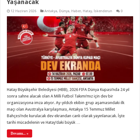
Yaşanacak
12 Haziran 2026
Antakya
,
Dünya
,
Haber
,
Hatay
,
İskenderun
0
Hatay Büyükşehir Belediyesi (HBB), 2026 FIFA Dünya Kupası’nda 24 yıl
sonra sahne alacak olan A Milli Futbol Takımı’mız için dev bir
organizasyona imza atıyor. Ay-yıldızlı ekibin grup aşamasındaki ilk
maçı olan Avustralya karşılaşması, Antakya 15 Temmuz Millet
Bahçesi’nde kurulacak dev ekrandan canlı olarak yayınlanacak. İşte
tarihi mücadelenin ve Hatay’daki büyük …
Devamı... »