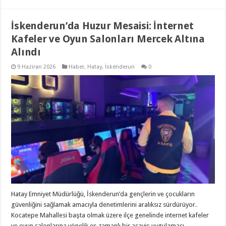
İskenderun’da Huzur Mesaisi: İnternet
Kafeler ve Oyun Salonları Mercek Altına
Alındı
9 Haziran 2026
Haber
,
Hatay
,
İskenderun
0
Hatay Emniyet Müdürlüğü, İskenderun’da gençlerin ve çocukların
güvenliğini sağlamak amacıyla denetimlerini aralıksız sürdürüyor.
Kocatepe Mahallesi başta olmak üzere ilçe genelinde internet kafeler
ve oyun salonlarına yönelik eş zamanlı bir asayiş uygulaması