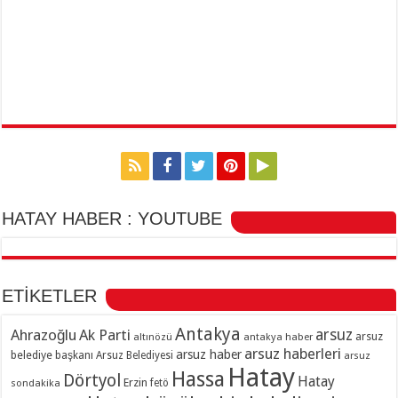
HATAY HABER : YOUTUBE
ETİKETLER
Antakya
Ahrazoğlu
Ak Parti
arsuz
arsuz
altınözü
antakya haber
arsuz haberleri
arsuz haber
belediye başkanı
Arsuz Belediyesi
arsuz
Hatay
Hassa
Dörtyol
Hatay
Erzin
sondakika
fetö