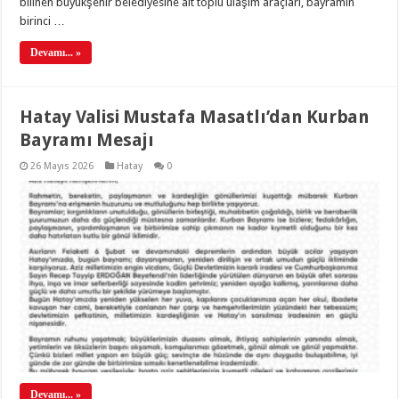
bilinen büyükşehir belediyesine ait toplu ulaşım araçları, bayramın
birinci …
Devamı... »
Hatay Valisi Mustafa Masatlı’dan Kurban
Bayramı Mesajı
26 Mayıs 2026
Hatay
0
Devamı... »