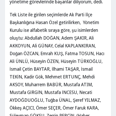
yönetime görevlerinde başarılar diliyorum, dedi.
Tek Liste ile girilen seçimlerde Ak Parti İlçe
Başkanlığına Hasan Özel getirilirken, Yönetim
Kurulu ise alfabetik sıraya göre, şu isimlerden
oluştu: Abdullah DOĞAN, Adem ŞAKIR, Ali
AKKOYUN, Ali GÜNAY, Celal KAPLANKIRAN,
Doğan ÖZCAN, Emrah KUŞ, Fatma TOSUN, Hacı
Ali ÜNLÜ, Hüseyin ÖZEN, Hüseyin TÜRKOĞLU,
İsmail Çetin BAYTAR, İlhami TAŞAR, İsmail
TEKİN, Kadir Gök, Mehmet ERTUNÇ, Mehdi
AKSOY, Muharrem BABÜR, Mustafa ATIM,
Mustafa GİRGİN, Mustafa İNCESU, Necati
AYDOĞDUOĞLU, Tuğba ÜNAL, Şeref YILMAZ,
Ökkeş AÇICI, Ömer SEÇER, Ömer Faruk KARA,
Süleyman GÖKSU, Zerrin PERÇİN. (Haber