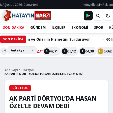
8 Ağustos 2026, Cumartesi
Künye
İletişim
Reklam
SON DAKİKA
GÜNDEM
İLÇELER
EKONOMİ
SPOR
K
 Bakım ve Onarım Hizmetini Sürdürüyor
60 Bin Hacılarl
SON DAKİKA
⛅
27°
47,71
55,12
64,30
6.662,
$
€
£
Au
Ana Sayfa
›
Dörtyol
›
AK PARTİ DÖRTYOL’DA HASAN ÖZEL’LE DEVAM DEDİ
DÖRTYOL
AK PARTİ DÖRTYOL’DA HASAN
ÖZEL’LE DEVAM DEDİ