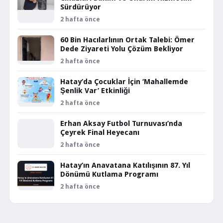
Sürdürüyor
2 hafta önce
60 Bin Hacılarlının Ortak Talebi: Ömer
Dede Ziyareti Yolu Çözüm Bekliyor
2 hafta önce
Hatay’da Çocuklar İçin ‘Mahallemde
Şenlik Var’ Etkinliği
2 hafta önce
Erhan Aksay Futbol Turnuvası’nda
Çeyrek Final Heyecanı
2 hafta önce
Hatay’ın Anavatana Katılışının 87. Yıl
Dönümü Kutlama Programı
2 hafta önce