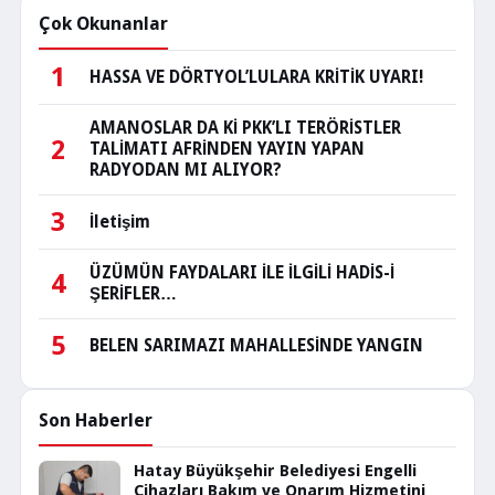
Çok Okunanlar
1
HASSA VE DÖRTYOL’LULARA KRİTİK UYARI!
AMANOSLAR DA Kİ PKK’LI TERÖRİSTLER
2
TALİMATI AFRİNDEN YAYIN YAPAN
RADYODAN MI ALIYOR?
3
İletişim
ÜZÜMÜN FAYDALARI İLE İLGİLİ HADİS-İ
4
ŞERİFLER…
5
BELEN SARIMAZI MAHALLESİNDE YANGIN
Son Haberler
Hatay Büyükşehir Belediyesi Engelli
Cihazları Bakım ve Onarım Hizmetini