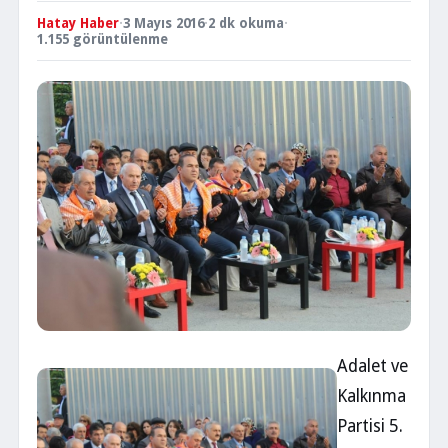
Hatay Haber
·
3 Mayıs 2016
·
2 dk okuma
·
1.155 görüntülenme
Adalet ve
Kalkınma
Partisi 5.