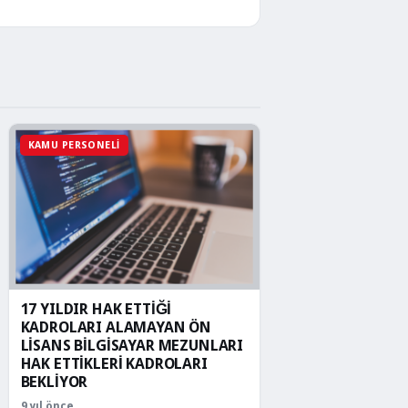
2
1
3
4
5
6
›
KAMU PERSONELI
17 YILDIR HAK ETTİĞİ
KADROLARI ALAMAYAN ÖN
LİSANS BİLGİSAYAR MEZUNLARI
HAK ETTİKLERİ KADROLARI
BEKLİYOR
9 yıl önce