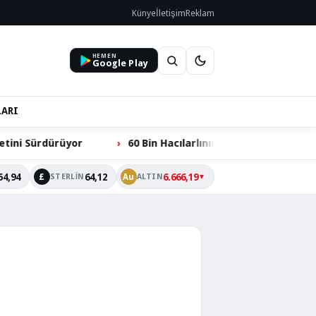
Künye
İletişim
Reklam
HEMEN
Google Play
LARI
rdürüyor
60 Bin Hacılarlının Ortak Talebi: Ömer Dede Z
54,94
64,12
6.666,19
£
Au
STERLIN
ALTIN
▼