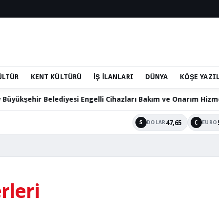
ÜLTÜR
KENT KÜLTÜRÜ
İŞ İLANLARI
DÜNYA
KÖŞE YAZI
hir Belediyesi Engelli Cihazları Bakım ve Onarım Hizmetini Sü
47,65
$
€
DOLAR
EURO
rleri