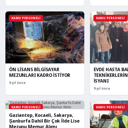
saatleri…
KAMU PERSONELI
KAMU PERSONELI
ÖN LİSANS BİLGİSAYAR
EVDE HASTA BA
MEZUNLARI KADRO İSTİYOR
TEKNİKERLERİ
İSYANI
9 yıl önce
9 yıl önce
KAMU PERSONELI
KAMU PERSONELI
Gaziantep, Kocaeli, Sakarya,
Şanlıurfa Dahil Bir Çok İlde Lise
Mezunu Memur Alımı