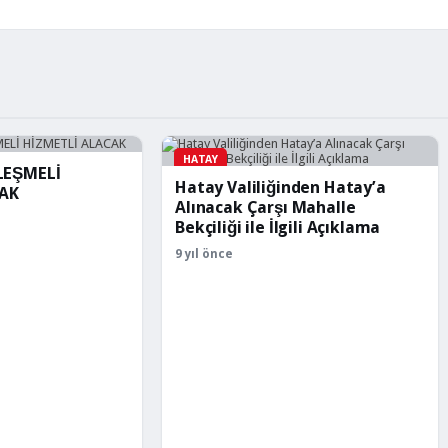
HATAY
LEŞMELİ
Hatay Valiliğinden Hatay’a
CAK
Alınacak Çarşı Mahalle
Bekçiliği ile İlgili Açıklama
9 yıl önce