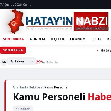
7 Ağustos 2026, Cuma
SON DAKİKA
GÜNDEM
İLÇELER
EKONOMİ
SPOR
K
Hatay Büyükşe
SON DAKİKA
🌤️
29°
Az Bulutlu
İŞ
İLANLARI
DANIŞTAY
SÖZLEŞMELİ
Ana Sayfa
›
Sektörel
›
Kamu Personeli
HİZMETLİ
Kamu Personeli
Habe
ALACAK
11 haber
I-