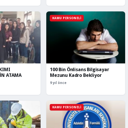
KAMU PERSONELI
KIMI
100 Bin Önlisans Bilgisayar
NİN ATAMA
Mezunu Kadro Bekliyor
9 yıl önce
KAMU PERSONELI