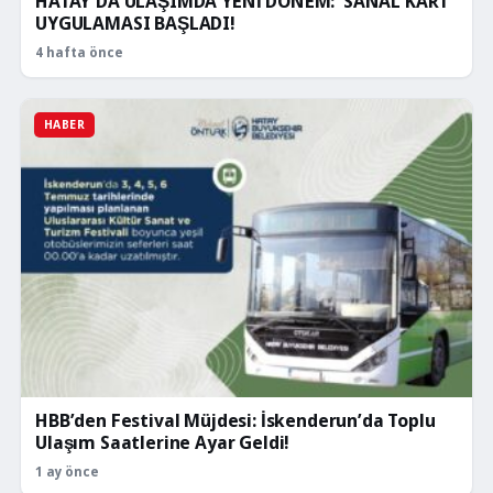
HATAY’DA ULAŞIMDA YENİ DÖNEM: ‘SANAL KART’
UYGULAMASI BAŞLADI!
4 hafta önce
HABER
HBB’den Festival Müjdesi: İskenderun’da Toplu
Ulaşım Saatlerine Ayar Geldi!
1 ay önce