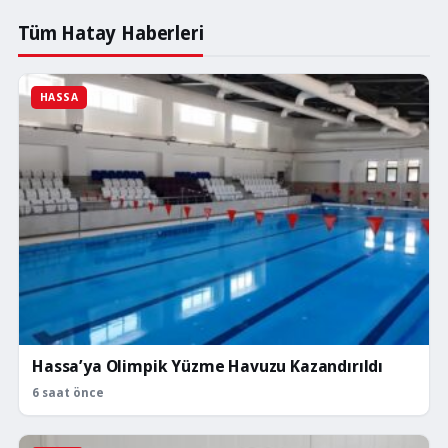
Belediyesi
engelli
Tüm Hatay Haberleri
cihazları
bakım
ve
HASSA
onarım
hizmeti
sunuyor.
281
engelli
bireye
bakım
ve
onarım
desteği
sağlandı.
Hassa’ya Olimpik Yüzme Havuzu Kazandırıldı
6 saat önce