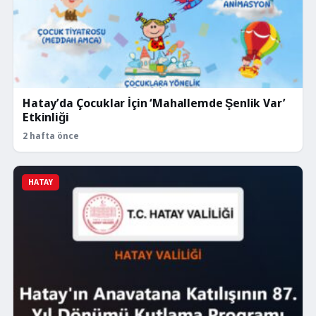
Hatay’da Çocuklar İçin ‘Mahallemde Şenlik Var’
Etkinliği
2 hafta önce
HATAY