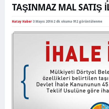
TAŞINMAZ MAL SATIŞ İ
Hatay Haber
·
3 Mayıs 2016
·
2 dk okuma
·
912 görüntülenme