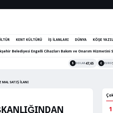
ÜLTÜR
KENT KÜLTÜRÜ
İŞ İLANLARI
DÜNYA
KÖŞE YAZI
Engelli Cihazları Bakım ve Onarım Hizmetini Sürdürüyor
47,65
$
€
DOLAR
EURO
 MAL SATIŞ İLANI
Çok
AŞKANLIĞINDAN
1