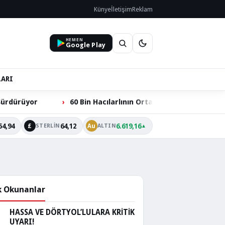
Künye
İletişim
Reklam
HEMEN
Google Play
LARI
60 Bin Hacılarlının Ortak Talebi: Ömer Dede Ziyareti Yolu Çö
54,94
64,12
6.619,16
£
Au
STERLIN
ALTIN
▲
 Okunanlar
HASSA VE DÖRTYOL’LULARA KRİTİK
UYARI!