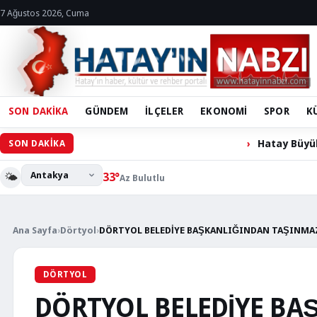
7 Ağustos 2026, Cuma
SON DAKİKA
GÜNDEM
İLÇELER
EKONOMİ
SPOR
K
Hatay Büyükşehir Belediyesi 
SON DAKİKA
🌤️
33°
Az Bulutlu
Ana Sayfa
›
Dörtyol
›
DÖRTYOL BELEDİYE BAŞKANLIĞINDAN TAŞINMAZ
DÖRTYOL
DÖRTYOL BELEDİYE B