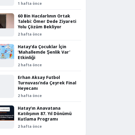
1 hafta önce
60 Bin Hacılarlının Ortak
Talebi: Ömer Dede Ziyareti
Yolu Çözüm Bekliyor
2 hafta önce
Hatay’da Çocuklar İçin
‘Mahallemde Şenlik Var’
Etkinliği
2 hafta önce
Erhan Aksay Futbol
Turnuvası’nda Çeyrek Final
Heyecanı
2 hafta önce
Hatay’ın Anavatana
Katılışının 87. Yıl Dönümü
Kutlama Programı
2 hafta önce