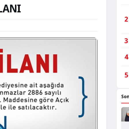
LANI
2
3
4
5
Son