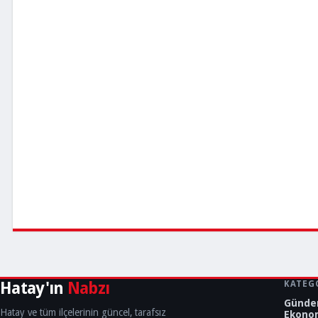
Hatay'ın
Nabzı
KATEG
Günd
Hatay ve tüm ilçelerinin güncel, tarafsız
Ekono