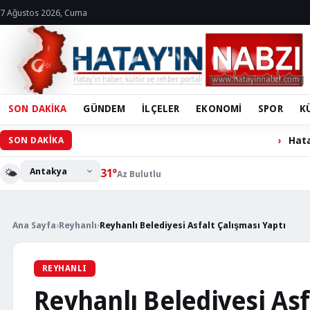
7 Ağustos 2026, Cuma
SON DAKİKA
GÜNDEM
İLÇELER
EKONOMİ
SPOR
K
Hatay Büyükşehir B
SON DAKİKA
🌤️
31°
Az Bulutlu
Ana Sayfa
›
Reyhanlı
›
Reyhanlı Belediyesi Asfalt Çalışması Yaptı
REYHANLI
Reyhanlı Belediyesi Asf