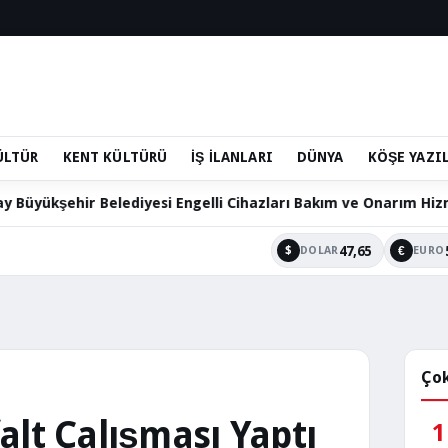
ÜLTÜR
KENT KÜLTÜRÜ
İŞ İLANLARI
DÜNYA
KÖŞE YAZI
elediyesi Engelli Cihazları Bakım ve Onarım Hizmetini Sürdürü
47,65
$
€
DOLAR
EURO
Çok
alt Çalışması Yaptı
1