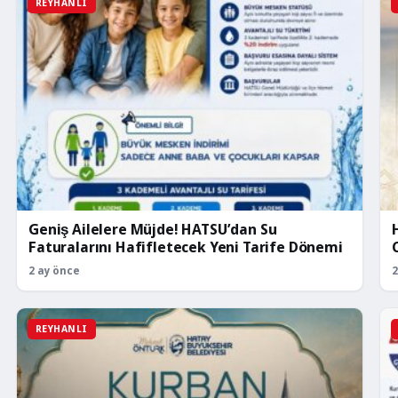
REYHANLI
Geniş Ailelere Müjde! HATSU’dan Su
Faturalarını Hafifletecek Yeni Tarife Dönemi
2 ay önce
2
REYHANLI