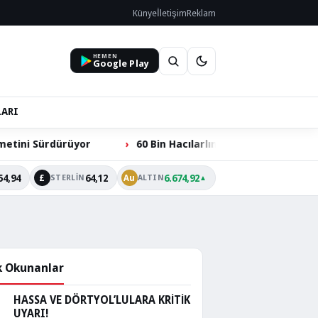
Künye
İletişim
Reklam
HEMEN
Google Play
LARI
yor
60 Bin Hacılarlının Ortak Talebi: Ömer Dede Ziyare
54,94
64,12
6.674,92
£
Au
STERLIN
ALTIN
▲
 Okunanlar
HASSA VE DÖRTYOL’LULARA KRİTİK
UYARI!