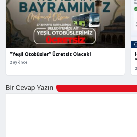
“Yeşil Otobüsler” Ücretsiz Olacak!
2 ay önce
2
Bir Cevap Yazın