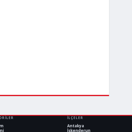
ORILER
İLÇELER
em
Antakya
mi
İskenderun