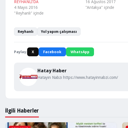
REYHANLI’DA
16 Ağustos 2017
4 Mayıs 2016
"Antakya" içinde
"Reyhanlı" içinde
Reyhanlı
Yol yapım çalışması
Paylaş:
X
Facebook
WhatsApp
Hatay Haber
Hatayın Nabzı https://www.hatayinnabzi.com/
İlgili Haberler