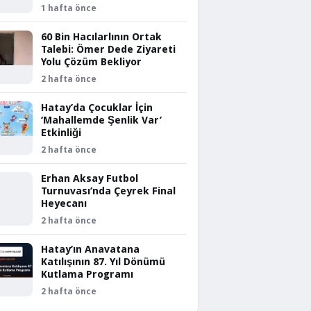
1 hafta önce
60 Bin Hacılarlının Ortak
Talebi: Ömer Dede Ziyareti
Yolu Çözüm Bekliyor
2 hafta önce
Hatay’da Çocuklar İçin
‘Mahallemde Şenlik Var’
Etkinliği
2 hafta önce
Erhan Aksay Futbol
Turnuvası’nda Çeyrek Final
Heyecanı
2 hafta önce
Hatay’ın Anavatana
Katılışının 87. Yıl Dönümü
Kutlama Programı
2 hafta önce