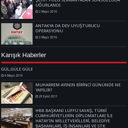
UĞURLANDI
2 Mayıs 2016
ANTAKYA DA DEV UYUŞTURUCU
OPERASYONU
2 Mayıs 2016
Karışık Haberler
GÜL,GÜLE GÜLE
6 Mayıs 2016
MUHARREM AYININ BİRİNCİ GÜNÜNDE NE
YAPILIR?
29 Eylül 2017
HBB BAŞKANI LÜFFÜ SAVAŞ, TÜRKİ
CUMHURİYETLERİN DİPLOMATLARI İLE
HATAY’IN MİLLETVEKİLLERİ, BELEDİYE
BAŞKANLARI, İŞ İNSANLARI VE STK