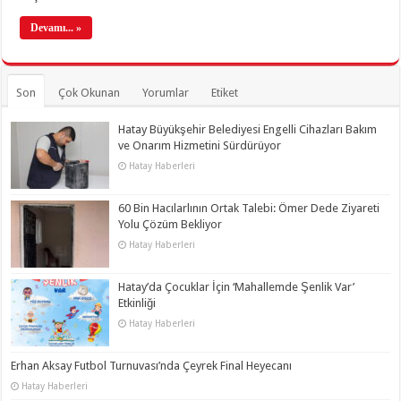
Devamı... »
Son
Çok Okunan
Yorumlar
Etiket
Hatay Büyükşehir Belediyesi Engelli Cihazları Bakım
ve Onarım Hizmetini Sürdürüyor
Hatay Haberleri
60 Bin Hacılarlının Ortak Talebi: Ömer Dede Ziyareti
Yolu Çözüm Bekliyor
Hatay Haberleri
Hatay’da Çocuklar İçin ‘Mahallemde Şenlik Var’
Etkinliği
Hatay Haberleri
Erhan Aksay Futbol Turnuvası’nda Çeyrek Final Heyecanı
Hatay Haberleri