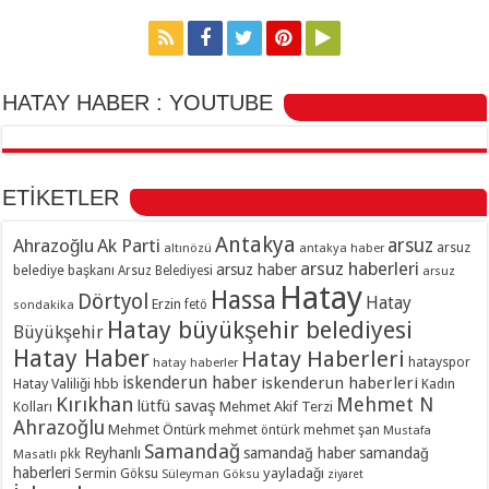
HATAY HABER : YOUTUBE
ETİKETLER
Antakya
Ahrazoğlu
Ak Parti
arsuz
arsuz
altınözü
antakya haber
arsuz haberleri
arsuz haber
belediye başkanı
Arsuz Belediyesi
arsuz
Hatay
Hassa
Dörtyol
Hatay
Erzin
sondakika
fetö
Hatay büyükşehir belediyesi
Büyükşehir
Hatay Haber
Hatay Haberleri
hatayspor
hatay haberler
iskenderun haber
iskenderun haberleri
Hatay Valiliği
hbb
Kadın
Kırıkhan
Mehmet N
lütfü savaş
Kolları
Mehmet Akif Terzi
Ahrazoğlu
Mehmet Öntürk
mehmet şan
mehmet öntürk
Mustafa
Samandağ
Reyhanlı
samandağ haber
samandağ
Masatlı
pkk
haberleri
yayladağı
Sermin Göksu
Süleyman Göksu
ziyaret