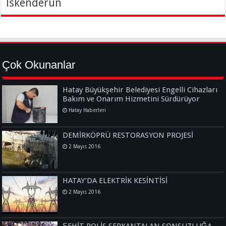
İskenderun
Çok Okunanlar
Hatay Büyükşehir Belediyesi Engelli Cihazları
Bakım ve Onarım Hizmetini Sürdürüyor
Hatay Haberleri
DEMİRKÖPRÜ RESTORASYON PROJESİ
2 Mayıs 2016
HATAY’DA ELEKTRİK KESİNTİSİ
2 Mayıs 2016
ŞEHİT POLİS SERKANTALAN SONSUZLUĞA