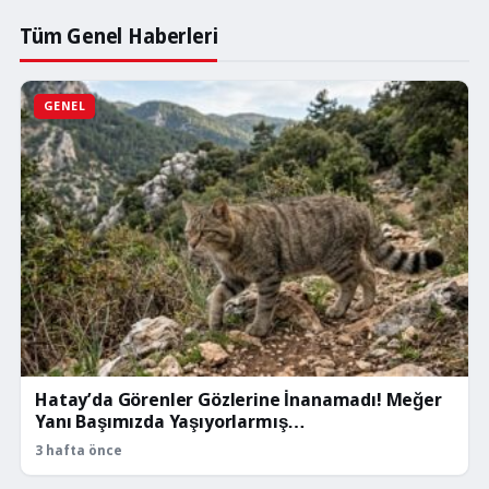
Başkanı,
Bodrum
Tüm Genel Haberleri
Belediye
Başkanı
Tamer
GENEL
Mandalıcı
ile
sürdürülebilir
turizm
ve
çevre
konularında
görüştü.
Hatay’da Görenler Gözlerine İnanamadı! Meğer
Yanı Başımızda Yaşıyorlarmış…
3 hafta önce