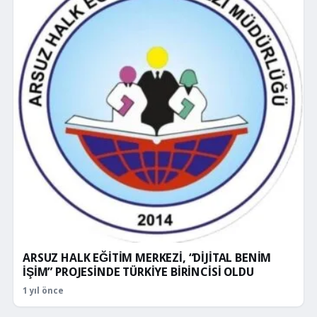
ARSUZ HALK EĞİTİM MERKEZİ, “DİJİTAL BENİM
İŞİM” PROJESİNDE TÜRKİYE BİRİNCİSİ OLDU
1 yıl önce