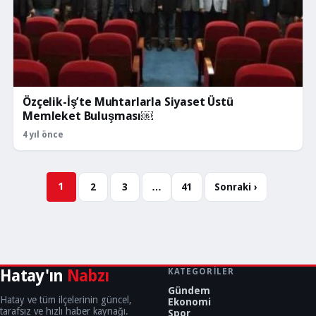
Özçelik-İş’te Muhtarlarla Siyaset Üstü
Memleket Buluşması￼
4 yıl önce
Sayfalar
1
2
3
…
41
Sonraki ›
Hatay'ın
Nabzı
KATEGORILER
Gündem
Hatay ve tüm ilçelerinin güncel,
Ekonomi
tarafsız ve hızlı haber kaynağı.
Spor