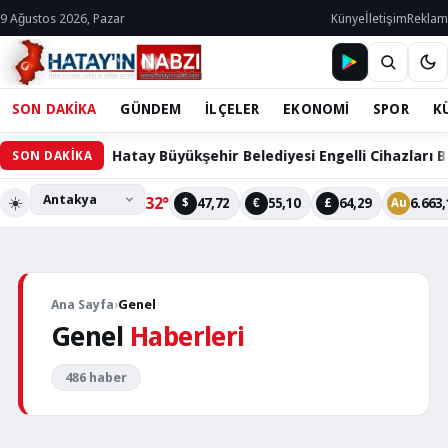
9 Ağustos 2026, Pazar
Künye
İletişim
Reklam
SON DAKİKA
GÜNDEM
İLÇELER
EKONOMİ
SPOR
K
GENEL
Hatay Büyükşehir Belediyesi Engelli Cihazları Bakım ve Ona
SON DAKİKA
Arsuz
Belediyesi
☀️
32°
47,72
55,10
64,29
6.663,
$
€
£
Au
Başkanı,
Bodrum
Belediye
Başkanı
Ana Sayfa
›
Genel
Tamer
Genel
Haberleri
Mandalıcı
ile
486 haber
Görüştü
2
1
3
4
5
6
Arsuz
Belediyesi
‹
›