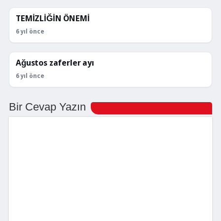
TEMİZLİĞİN ÖNEMİ
KÖŞE YAZILARI
6 yıl önce
Ağustos zaferler ayı
KÖŞE YAZILARI
6 yıl önce
Bir Cevap Yazın