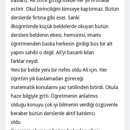
baslarız. Ali önce gittiği lisede her yıl fırtınalar
estirir. Okul birinciliğini kimseye kaptırmaz. Bütün
derslerde fırtına gibi eser. Sanki
ilköğretimde küçük beldelerde okuyan bütün
derslere beldenin ebesi, hemsiresi, imamı
öğretmenden baska herkesin girdiği bos bir alt
yapını sahibi o değil. Ali’yi basarılı kılan
farklar neydi.
Yeni bir belde yeni bir nefes oldu Ali için. Her
öğretim yılı baslamadan göreceği
matematik konularını yaz tatilinden bitirdi. Okula
hazır bilgiyle gitti. Öğretmenin anlatmıs
olduğu konuyu çok iyi bilmenin verdiği özgüvenle
beraber bütün derslerde aktif katılımcı
oldu