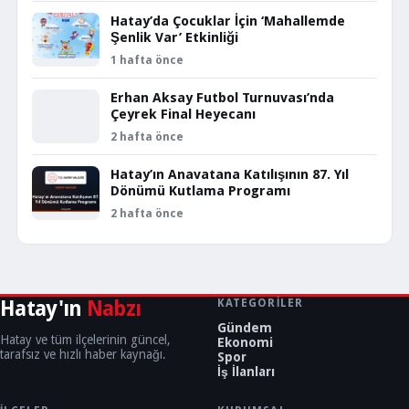
Hatay’da Çocuklar İçin ‘Mahallemde
Şenlik Var’ Etkinliği
1 hafta önce
Erhan Aksay Futbol Turnuvası’nda
Çeyrek Final Heyecanı
2 hafta önce
Hatay’ın Anavatana Katılışının 87. Yıl
Dönümü Kutlama Programı
2 hafta önce
Hatay'ın
Nabzı
KATEGORILER
Gündem
Hatay ve tüm ilçelerinin güncel,
Ekonomi
tarafsız ve hızlı haber kaynağı.
Spor
İş İlanları