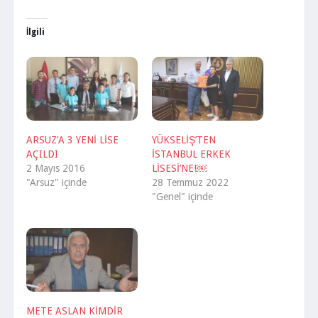
İlgili
ARSUZ’A 3 YENİ LİSE
YÜKSELİŞ’TEN
AÇILDI
İSTANBUL ERKEK
2 Mayıs 2016
LİSESİ’NE!￼
"Arsuz" içinde
28 Temmuz 2022
"Genel" içinde
METE ASLAN KİMDİR