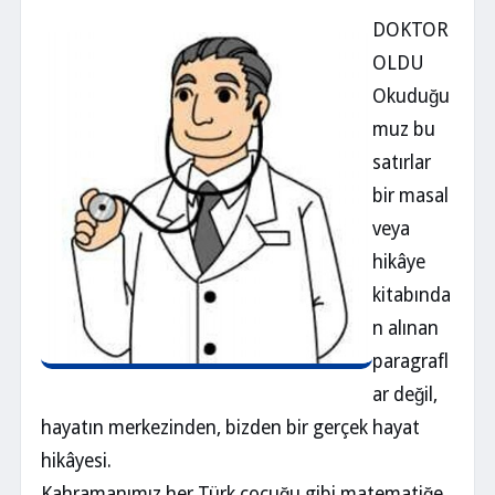
DOKTOR
OLDU
Okuduğu
muz bu
satırlar
bir masal
veya
hikâye
kitabında
n alınan
paragrafl
ar değil,
hayatın merkezinden, bizden bir gerçek hayat
hikâyesi.
Kahramanımız her Türk çocuğu gibi matematiğe