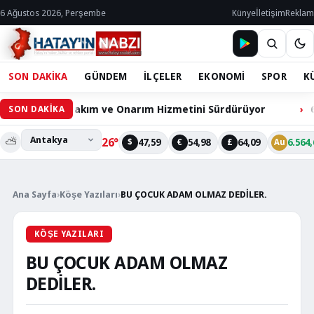
6 Ağustos 2026, Perşembe
Künye
İletişim
Reklam
SON DAKİKA
GÜNDEM
İLÇELER
EKONOMİ
SPOR
K
hazları Bakım ve Onarım Hizmetini Sürdürüyor
60 Bin H
SON DAKİKA
⛅
26°
47,59
54,98
64,09
6.564,
$
€
£
Au
Ana Sayfa
›
Köşe Yazıları
›
BU ÇOCUK ADAM OLMAZ DEDİLER.
KÖŞE YAZILARI
BU ÇOCUK ADAM OLMAZ
DEDİLER.