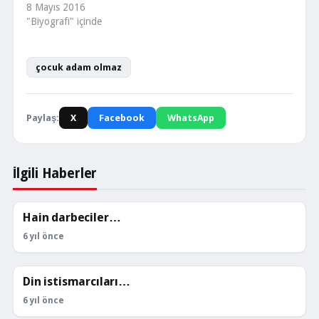
8 Mayıs 2016
"Biyografi" içinde
çocuk adam olmaz
Paylaş:
X
Facebook
WhatsApp
İlgili Haberler
Hain darbeciler…
KÖŞE YAZILARI
6 yıl önce
Din istismarcıları…
KÖŞE YAZILARI
6 yıl önce