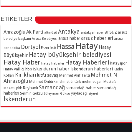
ETİKETLER
Antakya
Ahrazoğlu
Ak Parti
arsuz
arsuz
altınözü
antakya haber
arsuz haberleri
arsuz haber
belediye başkanı
Arsuz Belediyesi
arsuz
Hatay
Hassa
Dörtyol
Hatay
Erzin
sondakika
fetö
Hatay büyükşehir belediyesi
Büyükşehir
Hatay Haber
Hatay Haberleri
hatayspor
hatay haberler
iskenderun haber
iskenderun haberleri
Hatay Valiliği
hbb
Kadın
Kırıkhan
Mehmet N
lütfü savaş
Kolları
Mehmet Akif Terzi
Ahrazoğlu
Mehmet Öntürk
mehmet şan
mehmet öntürk
Mustafa
Samandağ
Reyhanlı
samandağ haber
samandağ
Masatlı
pkk
haberleri
yayladağı
Sermin Göksu
Süleyman Göksu
ziyaret
İskenderun