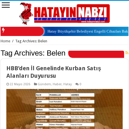
Hatay Büyükşehir Belediyesi Engelli Cihazları Ba
Home
/
Tag Archives: Belen
Tag Archives:
Belen
HBB’den İl Genelinde Kurban Satış
Alanları Duyurusu
22 Mayıs 2026
Gündem
,
Haber
,
Hatay
0