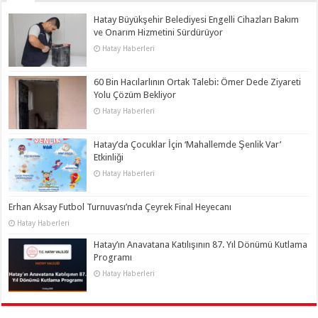
Hatay Büyükşehir Belediyesi Engelli Cihazları Bakım
ve Onarım Hizmetini Sürdürüyor
Hatay Haberleri
60 Bin Hacılarlının Ortak Talebi: Ömer Dede Ziyareti
Yolu Çözüm Bekliyor
Hatay Haberleri
Hatay’da Çocuklar İçin ‘Mahallemde Şenlik Var’
Etkinliği
Hatay Haberleri
Erhan Aksay Futbol Turnuvası’nda Çeyrek Final Heyecanı
Hatay Haberleri
Hatay’ın Anavatana Katılışının 87. Yıl Dönümü Kutlama
Programı
Hatay Haberleri