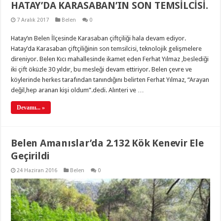
HATAY’DA KARASABAN’IN SON TEMSİLCİSİ.
7 Aralık 2017
Belen
0
Hatay’ın Belen İlçesinde Karasaban çiftçiliği hala devam ediyor.
Hatay’da Karasaban çiftçiliğinin son temsilcisi, teknolojik gelişmelere
direniyor. Belen Kıcı mahallesinde ikamet eden Ferhat Yılmaz ,beslediği
iki çift öküzle 30 yıldır, bu mesleği devam ettiriyor. Belen çevre ve
köylerinde herkes tarafından tanındığını belirten Ferhat Yılmaz, “Arayan
değil,hep aranan kişi oldum”.dedi. Alınteri ve …
Devamı... »
Belen Amanıslar’da 2.132 Kök Kenevir Ele
Geçirildi
24 Haziran 2016
Belen
0