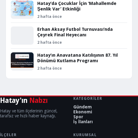
Hatay’da Çocuklar İçin ‘Mahallemde
Şenlik Var’ Etkinliği
2 hafta önce
Erhan Aksay Futbol Turnuvası’nda
Çeyrek Final Heyecanı
2 hafta önce
Hatay’ın Anavatana Katılışının 87. Yıl
Dönümü Kutlama Programı
2 hafta önce
Hatay'ın
Nabzı
KATEGORILER
Gündem
Hatay ve tüm ilçelerinin güncel,
Ekonomi
tarafsız ve hızlı haber kaynağı.
Spor
İş İlanları
İLÇELER
KURUMSAL