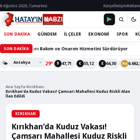
8 Ağustos 2026, Cumartesi
Künye
İletişim
Reklam
SON DAKİKA
GÜNDEM
İLÇELER
EKONOMİ
SPOR
K
ihazları Bakım ve Onarım Hizmetini Sürdürüyor
60 Bin 
SON DAKİKA
🌤️
29°
47,71
55,12
64,30
6.662,
$
€
£
Au
Ana Sayfa
›
Kırıkhan
›
Kırıkhan’da Kuduz Vakası! Çamsarı Mahallesi Kuduz Riskli Alan
İlan Edildi
KIRIKHAN
Kırıkhan’da Kuduz Vakası!
Çamsarı Mahallesi Kuduz Riskli