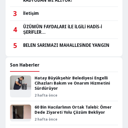
RADYODAN MI ALIYOR?
3
İletişim
ÜZÜMÜN FAYDALARI İLE İLGİLİ HADİS-İ
4
ŞERİFLER…
5
BELEN SARIMAZI MAHALLESİNDE YANGIN
Son Haberler
Hatay Büyükşehir Belediyesi Engelli
Cihazları Bakım ve Onarım Hizmetini
Sürdürüyor
2 hafta önce
60 Bin Hacılarlının Ortak Talebi: Ömer
Dede Ziyareti Yolu Çözüm Bekliyor
2 hafta önce