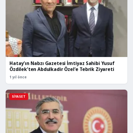
Hatay’ın Nabzı Gazetesi İmtiyaz Sahibi Yusuf
Özdilek’ten Abdulkadir Özel’e Tebrik Ziyareti
1 yıl önce
SIYASET