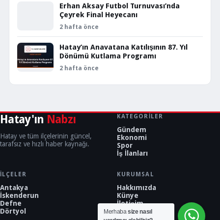
Erhan Aksay Futbol Turnuvası’nda
Çeyrek Final Heyecanı
2 hafta önce
Hatay’ın Anavatana Katılışının 87. Yıl
Dönümü Kutlama Programı
2 hafta önce
Hatay'ın
Nabzı
KATEGORILER
Gündem
Hatay ve tüm ilçelerinin güncel,
Ekonomi
tarafsız ve hızlı haber kaynağı.
Spor
İş İlanları
İLÇELER
KURUMSAL
Antakya
Hakkımızda
İskenderun
Künye
Defne
İletişim
Dörtyol
Merhaba
size nasıl