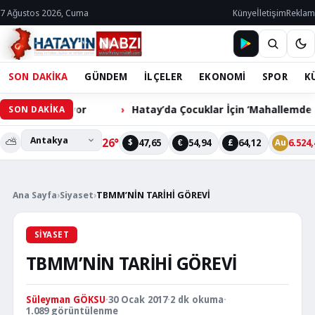
7 Ağustos 2026, Cuma
Künye
İletişim
Reklam
SON DAKİKA
GÜNDEM
İLÇELER
EKONOMİ
SPOR
K
 Bekliyor
Hatay’da Çocuklar İçin ‘Mahallemde Şenlik Var
SON DAKİKA
⛅
26°
47,65
54,94
64,12
6.524,
$
€
£
Au
Ana Sayfa
›
Siyaset
›
TBMM’NİN TARİHİ GÖREVİ
SIYASET
TBMM’NİN TARİHİ GÖREVİ
Süleyman GÖKSU
·
30 Ocak 2017
·
2 dk okuma
·
1.089 görüntülenme