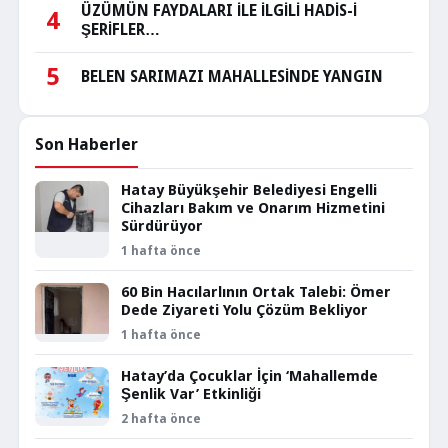
ÜZÜMÜN FAYDALARI İLE İLGİLİ HADİS-İ
4
ŞERİFLER…
5
BELEN SARIMAZI MAHALLESİNDE YANGIN
Son Haberler
Hatay Büyükşehir Belediyesi Engelli
Cihazları Bakım ve Onarım Hizmetini
Sürdürüyor
1 hafta önce
60 Bin Hacılarlının Ortak Talebi: Ömer
Dede Ziyareti Yolu Çözüm Bekliyor
1 hafta önce
Hatay’da Çocuklar İçin ‘Mahallemde
Şenlik Var’ Etkinliği
2 hafta önce