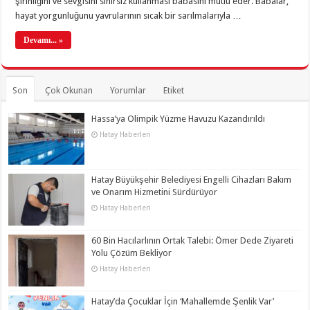
şirinliğini ve sevgisini sınırsız kullanması babasını mutlu eder. Babalar,
hayat yorgunluğunu yavrularının sıcak bir sarılmalarıyla …
Devamı... »
Son
Çok Okunan
Yorumlar
Etiket
Hassa’ya Olimpik Yüzme Havuzu Kazandırıldı
Hatay Haberleri
Hatay Büyükşehir Belediyesi Engelli Cihazları Bakım
ve Onarım Hizmetini Sürdürüyor
Hatay Haberleri
60 Bin Hacılarlının Ortak Talebi: Ömer Dede Ziyareti
Yolu Çözüm Bekliyor
Hatay Haberleri
Hatay’da Çocuklar İçin ‘Mahallemde Şenlik Var’