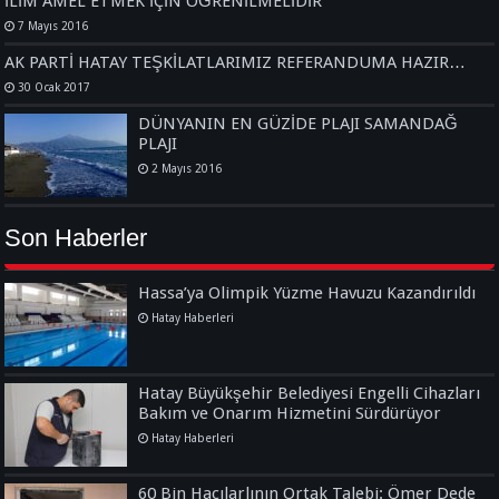
İLİM AMEL ETMEK İÇİN ÖĞRENİLMELİDİR
7 Mayıs 2016
AK PARTİ HATAY TEŞKİLATLARIMIZ REFERANDUMA HAZIR…
30 Ocak 2017
DÜNYANIN EN GÜZİDE PLAJI SAMANDAĞ
PLAJI
2 Mayıs 2016
Son Haberler
Hassa’ya Olimpik Yüzme Havuzu Kazandırıldı
Hatay Haberleri
Hatay Büyükşehir Belediyesi Engelli Cihazları
Bakım ve Onarım Hizmetini Sürdürüyor
Hatay Haberleri
60 Bin Hacılarlının Ortak Talebi: Ömer Dede