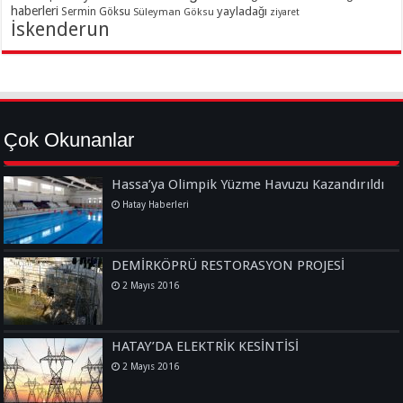
haberleri
yayladağı
Sermin Göksu
Süleyman Göksu
ziyaret
İskenderun
Çok Okunanlar
Hassa’ya Olimpik Yüzme Havuzu Kazandırıldı
Hatay Haberleri
DEMİRKÖPRÜ RESTORASYON PROJESİ
2 Mayıs 2016
HATAY’DA ELEKTRİK KESİNTİSİ
2 Mayıs 2016