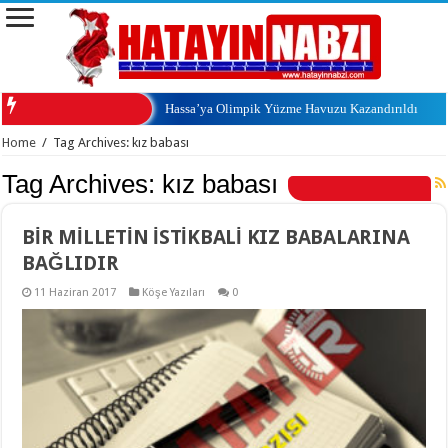
Hassa’ya Olimpik Yüzme Havuzu Kazandırıldı
Home
/
Tag Archives: kız babası
Tag Archives:
kız babası
BİR MİLLETİN İSTİKBALİ KIZ BABALARINA
BAĞLIDIR
11 Haziran 2017
Köşe Yazıları
0