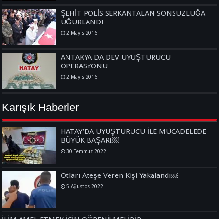
ŞEHİT POLİS SERKANTALAN SONSUZLUĞA
UĞURLANDI
2 Mayıs 2016
ANTAKYA DA DEV UYUŞTURUCU
OPERASYONU
2 Mayıs 2016
Karışık Haberler
HATAY’DA UYUŞTURUCU İLE MÜCADELEDE
BÜYÜK BAŞARI￼
30 Temmuz 2022
Otları Ateşe Veren Kişi Yakalandı￼
5 Ağustos 2022