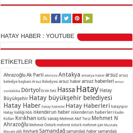
HATAY HABER : YOUTUBE
ETİKETLER
Antakya
Ahrazoğlu
Ak Parti
arsuz
arsuz
altınözü
antakya haber
arsuz haberleri
arsuz haber
belediye başkanı
Arsuz Belediyesi
arsuz
Hatay
Hassa
Dörtyol
Hatay
Erzin
sondakika
fetö
Hatay büyükşehir belediyesi
Büyükşehir
Hatay Haber
Hatay Haberleri
hatayspor
hatay haberler
iskenderun haber
iskenderun haberleri
Hatay Valiliği
hbb
Kadın
Kırıkhan
Mehmet N
lütfü savaş
Kolları
Mehmet Akif Terzi
Ahrazoğlu
Mehmet Öntürk
mehmet şan
mehmet öntürk
Mustafa
Samandağ
Reyhanlı
samandağ haber
samandağ
Masatlı
pkk