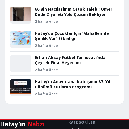
60 Bin Hacılarlının Ortak Talebi: Ömer
Dede Ziyareti Yolu Çözüm Bekliyor
2 hafta önce
Hatay’da Çocuklar İçin ‘Mahallemde
Şenlik Var’ Etkinliği
2 hafta önce
Erhan Aksay Futbol Turnuvası’nda
Çeyrek Final Heyecanı
2 hafta önce
Hatay’ın Anavatana Katılışının 87. Yıl
Dönümü Kutlama Programı
2 hafta önce
Hatay'ın
Nabzı
KATEGORILER