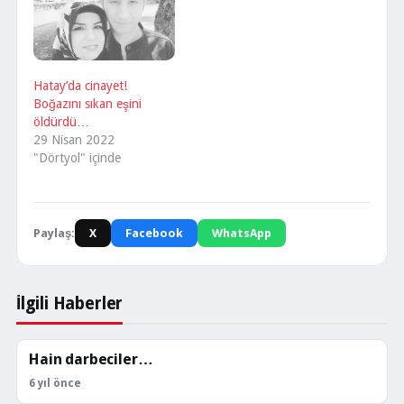
Hatay’da cinayet!
Boğazını sıkan eşini
öldürdü…
29 Nisan 2022
"Dörtyol" içinde
Paylaş:
X
Facebook
WhatsApp
İlgili Haberler
Hain darbeciler…
KÖŞE YAZILARI
6 yıl önce