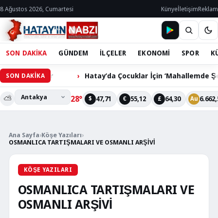
8 Ağustos 2026, Cumartesi
Künye
İletişim
Reklam
SON DAKİKA
GÜNDEM
İLÇELER
EKONOMİ
SPOR
K
m Bekliyor
Hatay’da Çocuklar İçin ‘Mahallemde Şenlik Va
SON DAKİKA
⛅
28°
47,71
55,12
64,30
6.662,
$
€
£
Au
Ana Sayfa
›
Köşe Yazıları
›
OSMANLICA TARTIŞMALARI VE OSMANLI ARŞİVİ
KÖŞE YAZILARI
OSMANLICA TARTIŞMALARI VE
OSMANLI ARŞİVİ