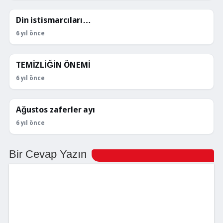
Din istismarcıları…
KÖŞE YAZILARI
6 yıl önce
TEMİZLİĞİN ÖNEMİ
KÖŞE YAZILARI
6 yıl önce
Ağustos zaferler ayı
KÖŞE YAZILARI
6 yıl önce
Bir Cevap Yazın