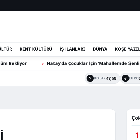
ÜLTÜR
KENT KÜLTÜRÜ
İŞ İLANLARI
DÜNYA
KÖŞE YAZI
Hatay’da Çocuklar İçin ‘Mahallemde Şenlik Var’ Etkinliği
47,59
$
€
DOLAR
EURO
Çok
İ
1