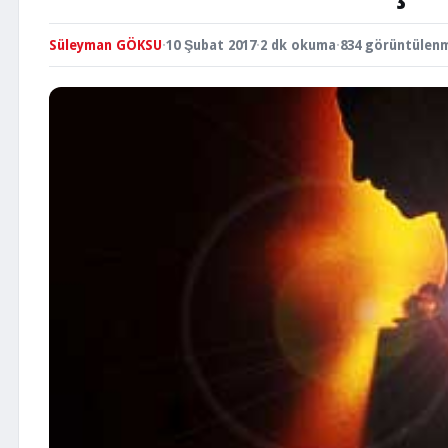
Süleyman GÖKSU
·
10 Şubat 2017
·
2 dk okuma
·
834 görüntülen