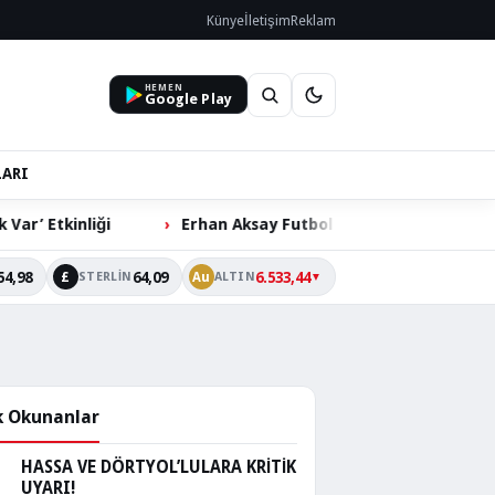
Künye
İletişim
Reklam
HEMEN
Google Play
LARI
Erhan Aksay Futbol Turnuvası’nda Çeyrek Final Heyecanı
54,98
64,09
6.533,44
£
Au
STERLIN
ALTIN
▼
 Okunanlar
HASSA VE DÖRTYOL’LULARA KRİTİK
UYARI!