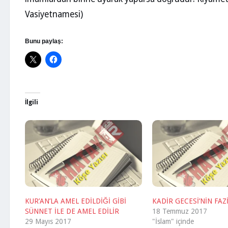
Vasiyetnamesi)
Bunu paylaş:
İlgili
KUR’AN’LA AMEL EDİLDİĞİ GİBİ
KADİR GECESİ’NİN FAZ
SÜNNET İLE DE AMEL EDİLİR
18 Temmuz 2017
29 Mayıs 2017
"İslam" içinde