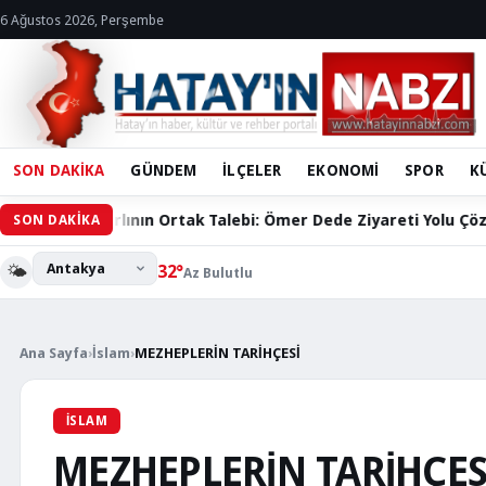
6 Ağustos 2026, Perşembe
SON DAKİKA
GÜNDEM
İLÇELER
EKONOMİ
SPOR
K
ın Ortak Talebi: Ömer Dede Ziyareti Yolu Çözüm Bekliyor
SON DAKİKA
🌤️
32°
Az Bulutlu
Ana Sayfa
›
İslam
›
MEZHEPLERİN TARİHÇESİ
İSLAM
MEZHEPLERİN TARİHÇES