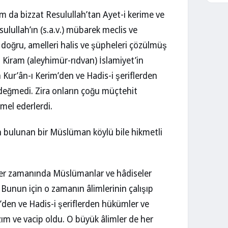
ram da bizzat Resulullah’tan Ayet-i kerime ve
sulullah’ın (s.a.v.) mübarek meclis ve
arı doğru, amelleri halis ve şüpheleri çözülmüş
ı Kiram (aleyhimür-rıdvan) İslamiyet’in
 Kur’ân-ı Kerim’den ve Hadis-i şeriflerden
i değmedi. Zira onların çoğu müçtehit
amel ederlerdi.
an bulunan bir Müslüman köylü bile hikmetli
iler zamanında Müslümanlar ve hâdiseler
di. Bunun için o zamanın âlimlerinin çalışıp
m’den ve Hadis-i şeriflerden hükümler ve
ım ve vacip oldu. O büyük âlimler de her