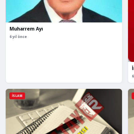
Muharrem Ayı
6 yıl önce
6
İSLAM