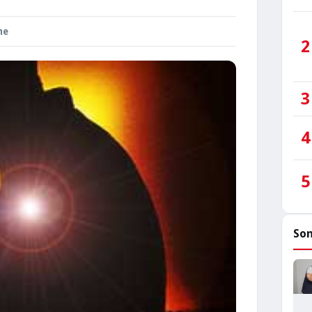
me
2
3
4
5
Son