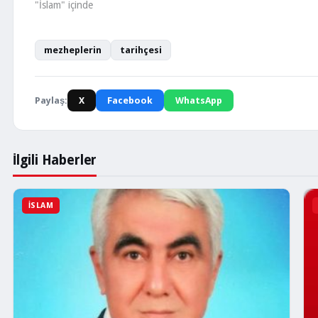
"İslam" içinde
mezheplerin
tarihçesi
Paylaş:
X
Facebook
WhatsApp
İlgili Haberler
İSLAM