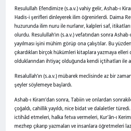
Resulullah Efendimize (s.a.v.) vahiy gelir, Ashab-ı Ki
Hadis-i şerifleri dinleyerek ilim öğrenirlerdi. Daima Re
huzurunda ilim nuru ile nurlanır, kalpleri saf, itikatl
olurdu. Resulullah’ın (s.a.v.) vefatından sonra Ashab-
yayılması işini mühim görüp ona çalıştılar. Bu yüzden
çıkardıkları birçok hükümleri kitaplara yazmaya eller
olduklarından ihtiyaç olduğunda kendi içtihatları ile 
Resalullah’ın (s.a.v.) mübarek meclisinde az bir zam
şeyler söylemeye başlardı.
Ashab-ı Kiram’dan sonra, Tabiin ve onlardan sonrak
çoğaldı, cahillik yayıldı, nice bidat ve dalaletler türe
ictihâd etmeleri, halka fetva vermeleri, Kur’ân-ı Keri
mezhep çıkarıp yazmaları ve insanlara öğretmeleri laz