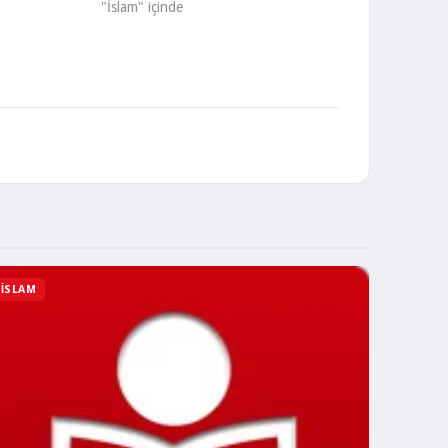
"İslam" içinde
İSLAM