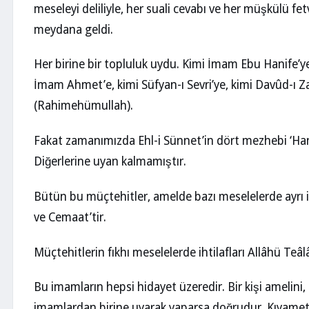
meseleyi deliliyle, her suali cevabı ve her müşkülü fet
meydana geldi.
Her birine bir topluluk uydu. Kimi İmam Ebu Hanife’ye
İmam Ahmet’e, kimi Süfyan-ı Sevri’ye, kimi Davûd-ı Zah
(Rahimehümullah).
Fakat zamanımızda Ehl-i Sünnet’in dört mezhebi ‘Hanefi
Diğerlerine uyan kalmamıştır.
Bütün bu müçtehitler, amelde bazı meselelerde ayrı ise
ve Cemaat’tir.
Müçtehitlerin fıkhı meselelerde ihtilafları Allâhü Teâlâ
Bu imamların hepsi hidayet üzeredir. Bir kişi amelini, al
imamlardan birine uyarak yaparsa doğrudur. Kıyamett