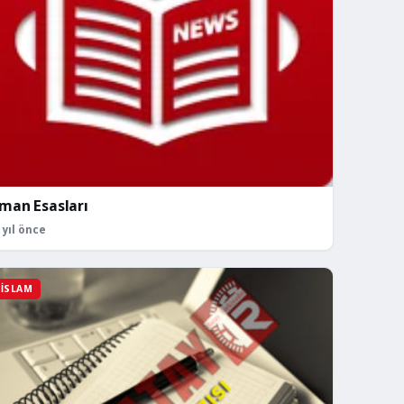
İman Esasları
 yıl önce
İSLAM