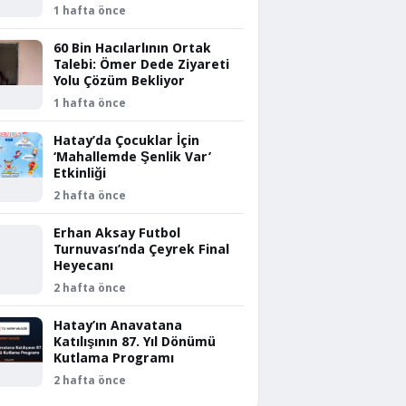
1 hafta önce
60 Bin Hacılarlının Ortak
Talebi: Ömer Dede Ziyareti
Yolu Çözüm Bekliyor
1 hafta önce
Hatay’da Çocuklar İçin
‘Mahallemde Şenlik Var’
Etkinliği
2 hafta önce
Erhan Aksay Futbol
Turnuvası’nda Çeyrek Final
Heyecanı
2 hafta önce
Hatay’ın Anavatana
Katılışının 87. Yıl Dönümü
Kutlama Programı
2 hafta önce