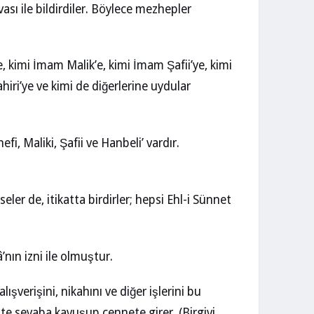
vası ile bildirdiler. Böylece mezhepler
, kimi İmam Malik’e, kimi İmam Şafii’ye, kimi
iri’ye ve kimi de diğerlerine uydular
, Maliki, Şafii ve Hanbeli’ vardır.
ler de, itikatta birdirler; hepsi Ehl-i Sünnet
’nın izni ile olmuştur.
ışverişini, nikahını ve diğer işlerini bu
e sevaba kavuşup cennete girer. (Birgivi