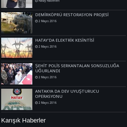
Hatay Haberleri
DEMİRKÖPRÜ RESTORASYON PROJESİ
2 Mayıs 2016
HATAY’DA ELEKTRİK KESİNTİSİ
2 Mayıs 2016
ŞEHİT POLİS SERKANTALAN SONSUZLUĞA
UĞURLANDI
2 Mayıs 2016
ANTAKYA DA DEV UYUŞTURUCU
OPERASYONU
2 Mayıs 2016
Karışık Haberler