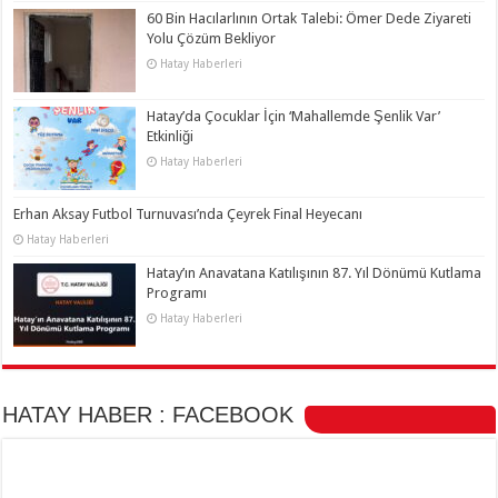
60 Bin Hacılarlının Ortak Talebi: Ömer Dede Ziyareti
Yolu Çözüm Bekliyor
Hatay Haberleri
Hatay’da Çocuklar İçin ‘Mahallemde Şenlik Var’
Etkinliği
Hatay Haberleri
Erhan Aksay Futbol Turnuvası’nda Çeyrek Final Heyecanı
Hatay Haberleri
Hatay’ın Anavatana Katılışının 87. Yıl Dönümü Kutlama
Programı
Hatay Haberleri
HATAY HABER : FACEBOOK