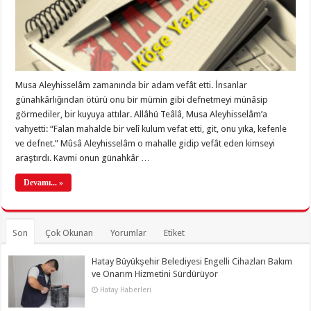
Musa Aleyhisselâm zamanında bir adam vefât etti. İnsanlar
günahkârlığından ötürü onu bir mümin gibi defnetmeyi münâsip
görmediler, bir kuyuya attılar. Allâhü Teâlâ, Musa Aleyhisselâm’a
vahyetti: “Falan mahalde bir velî kulum vefat etti, git, onu yıka, kefenle
ve defnet.” Mûsâ Aleyhisselâm o mahalle gidip vefât eden kimseyi
araştırdı. Kavmi onun günahkâr …
Devamı... »
Son
Çok Okunan
Yorumlar
Etiket
Hatay Büyükşehir Belediyesi Engelli Cihazları Bakım
ve Onarım Hizmetini Sürdürüyor
Hatay Haberleri