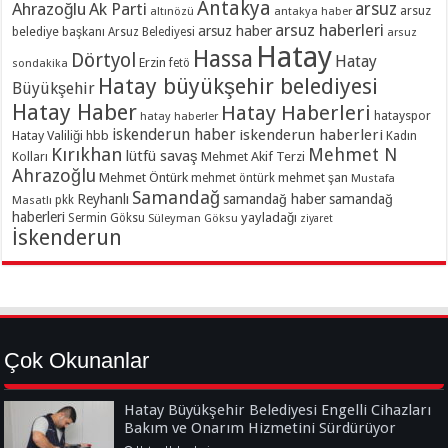
Antakya
Ahrazoğlu
Ak Parti
arsuz
arsuz
altınözü
antakya haber
arsuz haberleri
arsuz haber
belediye başkanı
Arsuz Belediyesi
arsuz
Hatay
Hassa
Dörtyol
Hatay
Erzin
sondakika
fetö
Hatay büyükşehir belediyesi
Büyükşehir
Hatay Haber
Hatay Haberleri
hatayspor
hatay haberler
iskenderun haber
iskenderun haberleri
Hatay Valiliği
hbb
Kadın
Kırıkhan
Mehmet N
lütfü savaş
Kolları
Mehmet Akif Terzi
Ahrazoğlu
Mehmet Öntürk
mehmet şan
mehmet öntürk
Mustafa
Samandağ
Reyhanlı
samandağ haber
samandağ
Masatlı
pkk
haberleri
yayladağı
Sermin Göksu
Süleyman Göksu
ziyaret
İskenderun
Çok Okunanlar
Hatay Büyükşehir Belediyesi Engelli Cihazları
Bakım ve Onarım Hizmetini Sürdürüyor