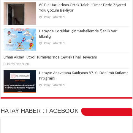
60 Bin Hacılarlının Ortak Talebi: Ömer Dede Ziyareti
Yolu Çözüm Bekliyor
Hatay Haberleri
Hatay’da Çocuklar İçin ‘Mahallemde Şenlik Var’
Etkinliği
Hatay Haberleri
Erhan Aksay Futbol Turnuvası’nda Çeyrek Final Heyecanı
Hatay Haberleri
Hatay’ın Anavatana Katılışının 87. Yıl Dönümü Kutlama
Programı
Hatay Haberleri
HATAY HABER : FACEBOOK