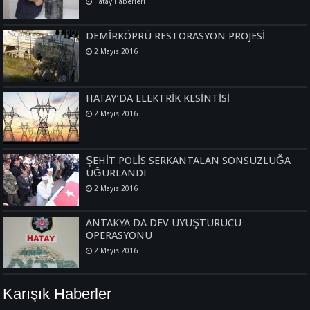
Hatay Haberleri
DEMİRKÖPRÜ RESTORASYON PROJESİ
2 Mayıs 2016
HATAY’DA ELEKTRİK KESİNTİSİ
2 Mayıs 2016
ŞEHİT POLİS SERKANTALAN SONSUZLUĞA
UĞURLANDI
2 Mayıs 2016
ANTAKYA DA DEV UYUŞTURUCU
OPERASYONU
2 Mayıs 2016
Karışık Haberler