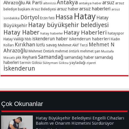
Antakya
Ahrazoğlu
Ak Parti
arsuz
arsuz
altınözü
antakya haber
arsuz haberleri
arsuz haber
belediye başkanı
Arsuz Belediyesi
arsuz
Hatay
Hassa
Dörtyol
Hatay
Erzin
sondakika
fetö
Hatay büyükşehir belediyesi
Büyükşehir
Hatay Haber
Hatay Haberleri
hatayspor
hatay haberler
iskenderun haber
iskenderun haberleri
Hatay Valiliği
hbb
Kadın
Kırıkhan
Mehmet N
lütfü savaş
Kolları
Mehmet Akif Terzi
Ahrazoğlu
Mehmet Öntürk
mehmet şan
mehmet öntürk
Mustafa
Samandağ
Reyhanlı
samandağ haber
samandağ
Masatlı
pkk
haberleri
yayladağı
Sermin Göksu
Süleyman Göksu
ziyaret
İskenderun
Çok Okunanlar
Hatay Büyükşehir Belediyesi Engelli Cihazları
Bakım ve Onarım Hizmetini Sürdürüyor