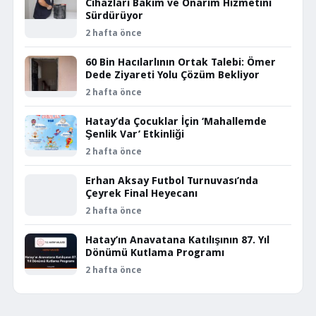
Cihazları Bakım ve Onarım Hizmetini
Sürdürüyor
2 hafta önce
60 Bin Hacılarlının Ortak Talebi: Ömer
Dede Ziyareti Yolu Çözüm Bekliyor
2 hafta önce
Hatay’da Çocuklar İçin ‘Mahallemde
Şenlik Var’ Etkinliği
2 hafta önce
Erhan Aksay Futbol Turnuvası’nda
Çeyrek Final Heyecanı
2 hafta önce
Hatay’ın Anavatana Katılışının 87. Yıl
Dönümü Kutlama Programı
2 hafta önce