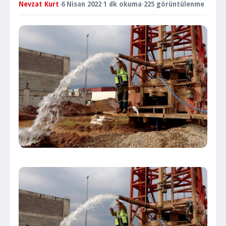
Nevzat Kurt
·
6 Nisan 2022
·
1 dk okuma
·
225 görüntülenme