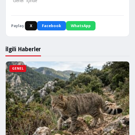
"Genel" içinde
Paylaş:
X
Facebook
WhatsApp
İlgili Haberler
GENEL