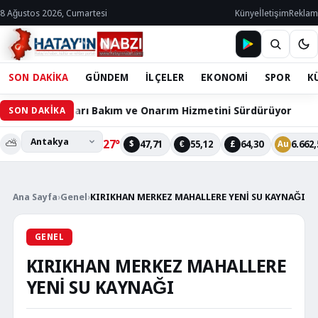
8 Ağustos 2026, Cumartesi
Künye
İletişim
Reklam
SON DAKİKA
GÜNDEM
İLÇELER
EKONOMİ
SPOR
K
Cihazları Bakım ve Onarım Hizmetini Sürdürüyor
60 Bin
SON DAKİKA
⛅
27°
47,71
55,12
64,30
6.662,
$
€
£
Au
Ana Sayfa
›
Genel
›
KIRIKHAN MERKEZ MAHALLERE YENİ SU KAYNAĞI
GENEL
KIRIKHAN MERKEZ MAHALLERE
YENİ SU KAYNAĞI