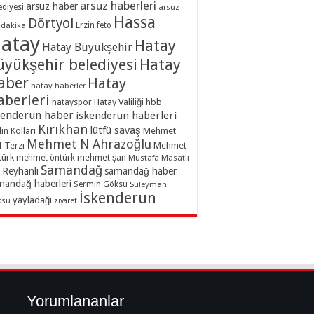
arsuz haberleri
arsuz haber
ediyesi
arsuz
Hassa
Dörtyol
Erzin
dakika
fetö
atay
Hatay
Hatay Büyükşehir
üyükşehir belediyesi
Hatay
aber
Hatay
hatay haberler
aberleri
hatayspor
Hatay Valiliği
hbb
kenderun haber
iskenderun haberleri
Kırıkhan
lütfü savaş
ın Kolları
Mehmet
Mehmet N Ahrazoğlu
f Terzi
Mehmet
türk
mehmet şan
mehmet öntürk
Mustafa Masatlı
Samandağ
Reyhanlı
samandağ haber
mandağ haberleri
Sermin Göksu
Süleyman
İskenderun
yayladağı
ksu
ziyaret
Yorumlananlar