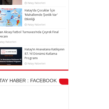
Hatay Haberleri
Hatay’da Çocuklar İçin
‘Mahallemde Şenlik Var’
Etkinliği
Hatay Haberleri
an Aksay Futbol Turnuvası’nda Çeyrek Final
yecanı
atay Haberleri
Hatay’ın Anavatana Katılışının
87. Yıl Dönümü Kutlama
Programı
Hatay Haberleri
TAY HABER : FACEBOOK