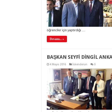
öğrenciler için yaptırdığı …
Devamı... »
BAŞKAN SEYFİ DİNGİL AN
4 Mayıs 2016
İskenderun
0