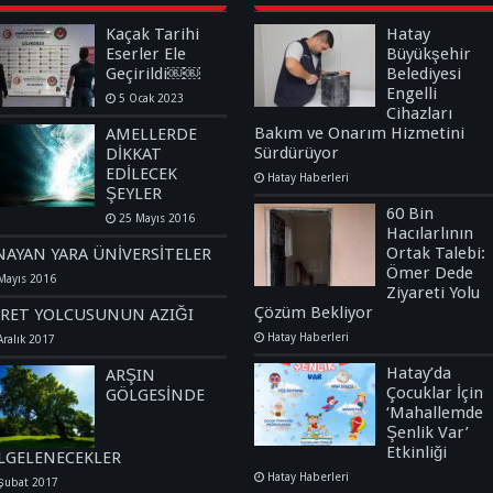
Kaçak Tarihi
Hatay
Eserler Ele
Büyükşehir
Geçirildi￼￼
Belediyesi
Engelli
5 Ocak 2023
Cihazları
Bakım ve Onarım Hizmetini
AMELLERDE
Sürdürüyor
DİKKAT
EDİLECEK
Hatay Haberleri
ŞEYLER
60 Bin
25 Mayıs 2016
Hacılarlının
Ortak Talebi:
NAYAN YARA ÜNİVERSİTELER
Ömer Dede
Mayıs 2016
Ziyareti Yolu
Çözüm Bekliyor
İRET YOLCUSUNUN AZIĞI
Hatay Haberleri
Aralık 2017
Hatay’da
ARŞIN
Çocuklar İçin
GÖLGESİNDE
‘Mahallemde
Şenlik Var’
Etkinliği
LGELENECEKLER
Hatay Haberleri
Şubat 2017