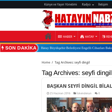
Künye ve Yayın Yönetimi
Radyo
İletişim
HABER
HATAY
REH
SON DAKİKA
Hatay Büyükşehir Belediyesi Engelli Cihazları Bak
:
Home
/
Tag Archives: seyfi dingil
Tag Archives:
seyfi dingil
BAŞKAN SEYFİ DİNGİL BİL
25 Haziran 2016
İskenderun
0