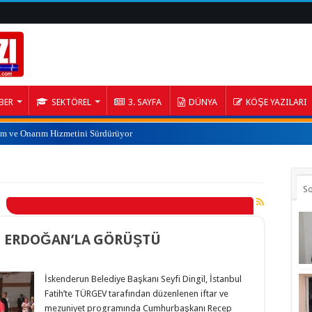
BER
SEKTÖREL
3. SAYFA
DÜNYA
KÖŞE YAZILARI
ım ve Onarım Hizmetini Sürdürüyor
S
AL ERDOĞAN’LA GÖRÜŞTÜ
İskenderun Belediye Başkanı Seyfi Dingil, İstanbul
Fatih’te TÜRGEV tarafından düzenlenen iftar ve
mezuniyet programında Cumhurbaşkanı Recep