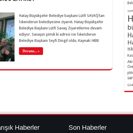
Bel
son
Hatay Büyükşehir Belediye başkanı Lütfi SAVAŞ’tan
H
İskenderun belediyesine ziyaret. Hatay Büyükşehir
b
Belediye Başkanı Lütfi Savaş Ziyaretlerine devam
H
ediyor. Savaşın şimdi ki adresi ise İskenderun
Belediye Başkanı Seyfi Dingil oldu. Kaynak: HBB
H
is
Devamı... »
Kad
Aki
Ön
pkk
sa
Gö
rışık Haberler
Son Haberler