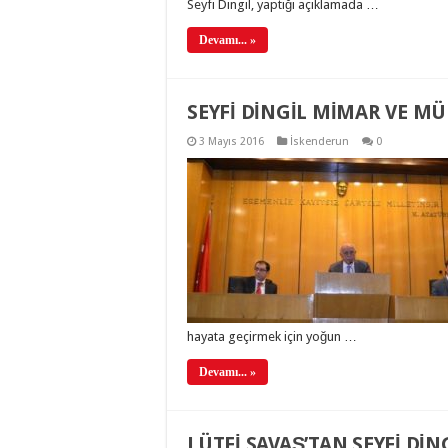
Seyfi Dingil, yaptığı açıklamada …
Devamı... »
SEYFİ DİNGİL MİMAR VE MÜ
3 Mayıs 2016
İskenderun
0
hayata geçirmek için yoğun …
Devamı... »
LÜTFİ SAVAŞ’TAN SEYFİ DİNG