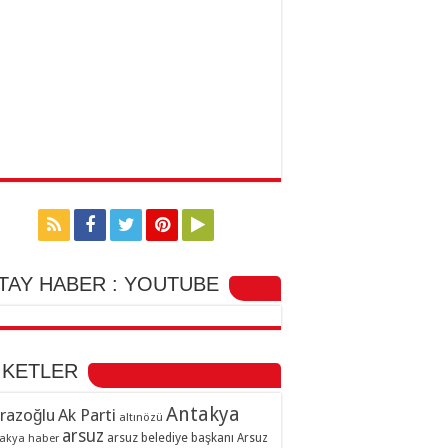
TAY HABER : YOUTUBE
İKETLER
Antakya
razoğlu
Ak Parti
altınözü
arsuz
arsuz belediye başkanı
akya haber
Arsuz