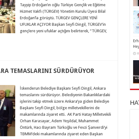
Tayyip Erdoğan’ın oğlu Türkiye Gençlik ve Eğitime
Hizmet Vakfı (TÜRGEV) Yönetim Kurulu Üyesi Bilal
Erdoğan’la görüştü. TÜRGEV GENÇLERE YENİ
UFUKLAR AÇIYOR Başkan Seyfi Dingil, TÜRGEV’in
gençlere yeni ufuklar açtığını belirterek, “TÜRGEV,
Erh
He
H
KARA TEMASLARINI SÜRDÜRÜYOR
İskenderun Belediye Başkanı Seyfi Dingil, Ankara
temaslarını sürdürüyor. Belediyenin Bakanlıklardaki
işlerini takip etmek üzere Ankara’ya giden Belediye
HA
Başkanı Seyfi Dingil, bölge milletvekillerini de
makamlarında ziyaret etti. AK Parti Hatay Milletvekili
Orhan Karasayar, Adem Yeşildal, Muhammet
Öntürk, Hacı Bayram Türkoğlu ve Fevzi Şanverdi’yi
TBMM’deki makamlarında ziyaret eden Başkan