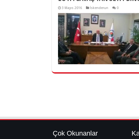
3 Mayıs 2016
İskenderun
0
Çok Okunanlar
Ka