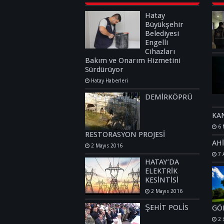
Hatay
Büyükşehir
Belediyesi
Engelli
Cihazları
Bakım ve Onarım Hizmetini
Sürdürüyor
Hatay Haberleri
DEMİRKÖPRÜ
KA
6 
RESTORASYON PROJESİ
AH
2 Mayıs 2016
7 
HATAY’DA
ELEKTRİK
KESİNTİSİ
2 Mayıs 2016
ŞEHİT POLİS
GÖ
2 