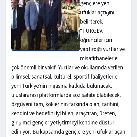
gençlere yeni
ufuklar açtığını
belirterek,
“TÜRGEV,
öğrenciler için
yaptırdığı yurtlar ve
misafirhanelerle
çok önemli bir vakıf. Yurtlar ve okullarında verilen
bilimsel, sanatsal, kültürel, sportif faaliyetlerle
yeni Türkiye’nin inşasına katkıda bulunacak,
uluslararası platformlarda söz sahibi olabilecek,
özgüveni tam, köklerinin farkında olan, tarihini,
kendini ve hedefini iyi bilen, araştıran, üreten,
girişimci gençler yetiştirmeyi kendine düstur
ediniyor. Bu kapsamda gençlere yeni ufuklar açan