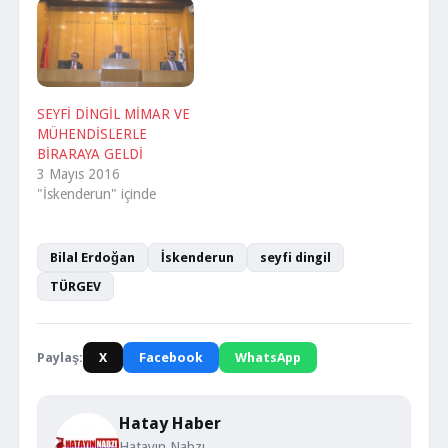
SEYFİ DİNGİL MİMAR VE
MÜHENDİSLERLE
BİRARAYA GELDİ
3 Mayıs 2016
"İskenderun" içinde
Bilal Erdoğan
İskenderun
seyfi dingil
TÜRGEV
Paylaş:
X
Facebook
WhatsApp
Hatay Haber
Hatayın Nabzı