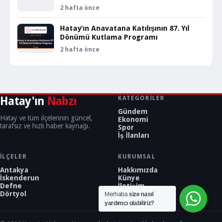
2 hafta önce
Hatay’ın Anavatana Katılışının 87. Yıl
Dönümü Kutlama Programı
2 hafta önce
Hatay'ın
Nabzı
KATEGORILER
Gündem
Hatay ve tüm ilçelerinin güncel,
Ekonomi
tarafsız ve hızlı haber kaynağı.
Spor
İş İlanları
İLÇELER
KURUMSAL
Antakya
Hakkımızda
İskenderun
Künye
Defne
İletişim
Dörtyol
Merhaba
size nasıl
yardımcı olabiliriz?