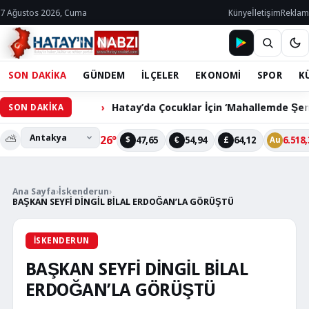
7 Ağustos 2026, Cuma
Künye
İletişim
Reklam
SON DAKİKA
GÜNDEM
İLÇELER
EKONOMİ
SPOR
K
yor
Hatay’da Çocuklar İçin ‘Mahallemde Şenlik Var’ Etki
SON DAKİKA
⛅
26°
47,65
54,94
64,12
6.518,
$
€
£
Au
Ana Sayfa
›
İskenderun
›
BAŞKAN SEYFİ DİNGİL BİLAL ERDOĞAN’LA GÖRÜŞTÜ
İSKENDERUN
BAŞKAN SEYFİ DİNGİL BİLAL
ERDOĞAN’LA GÖRÜŞTÜ