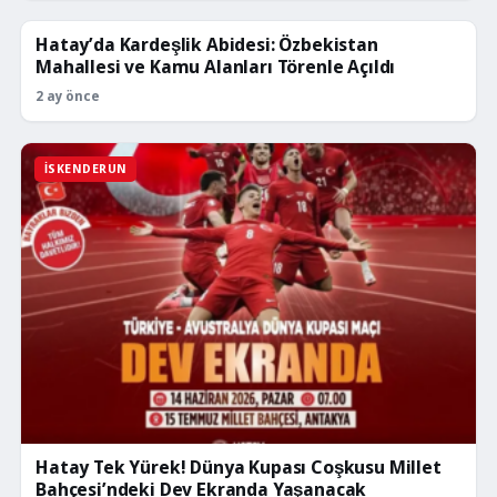
Hatay’da Kardeşlik Abidesi: Özbekistan
İSKENDERUN
Mahallesi ve Kamu Alanları Törenle Açıldı
2 ay önce
İSKENDERUN
Hatay Tek Yürek! Dünya Kupası Coşkusu Millet
Bahçesi’ndeki Dev Ekranda Yaşanacak