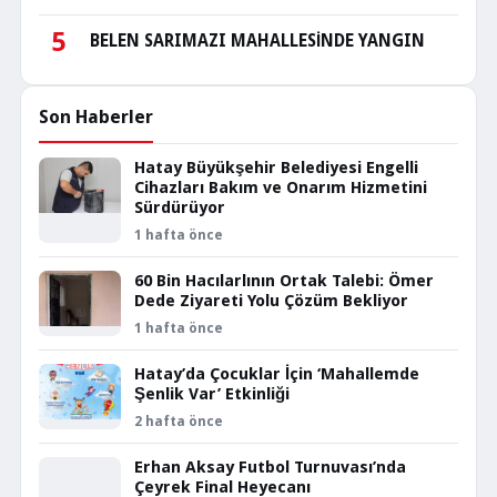
5
BELEN SARIMAZI MAHALLESİNDE YANGIN
Son Haberler
Hatay Büyükşehir Belediyesi Engelli
Cihazları Bakım ve Onarım Hizmetini
Sürdürüyor
1 hafta önce
60 Bin Hacılarlının Ortak Talebi: Ömer
Dede Ziyareti Yolu Çözüm Bekliyor
1 hafta önce
Hatay’da Çocuklar İçin ‘Mahallemde
Şenlik Var’ Etkinliği
2 hafta önce
Erhan Aksay Futbol Turnuvası’nda
Çeyrek Final Heyecanı