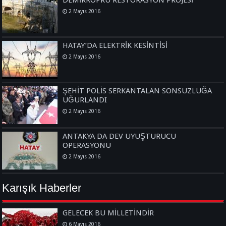
2 Mayıs 2016
HATAY’DA ELEKTRİK KESİNTİSİ
2 Mayıs 2016
ŞEHİT POLİS SERKANTALAN SONSUZLUĞA
UĞURLANDI
2 Mayıs 2016
ANTAKYA DA DEV UYUŞTURUCU
OPERASYONU
2 Mayıs 2016
Karışık Haberler
GELECEK BU MİLLETİNDİR
6 Mayıs 2016