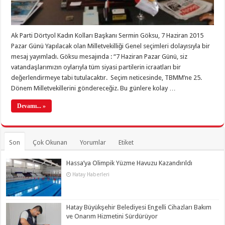
Ak Parti Dörtyol Kadın Kolları Başkanı Sermin Göksu, 7 Haziran 2015
Pazar Günü Yapılacak olan Milletvekilliği Genel seçimleri dolayısıyla bir
mesaj yayımladı. Göksu mesajında : “7 Haziran Pazar Günü, siz
vatandaşlarımızın oylarıyla tüm siyasi partilerin icraatları bir
değerlendirmeye tabi tutulacaktır. Seçim neticesinde, TBMM’ne 25.
Dönem Milletvekillerini göndereceğiz. Bu günlere kolay …
Devamı... »
Son
Çok Okunan
Yorumlar
Etiket
Hassa’ya Olimpik Yüzme Havuzu Kazandırıldı
Hatay Haberleri
Hatay Büyükşehir Belediyesi Engelli Cihazları Bakım
ve Onarım Hizmetini Sürdürüyor