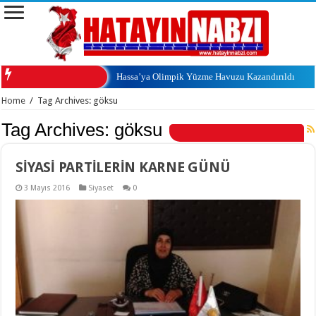
Hassa’ya Olimpik Yüzme Havuzu Kazandırıldı
Home
/
Tag Archives: göksu
Tag Archives:
göksu
SİYASİ PARTİLERİN KARNE GÜNÜ
3 Mayıs 2016
Siyaset
0