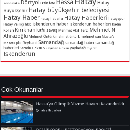
Hatay
Hassa
Dörtyol
Hatay
Erzin
sondakika
fetö
Hatay büyükşehir belediyesi
Büyükşehir
Hatay Haber
Hatay Haberleri
hatayspor
hatay haberler
iskenderun haber
iskenderun haberleri
Hatay Valiliği
hbb
Kadın
Kırıkhan
Mehmet N
lütfü savaş
Kolları
Mehmet Akif Terzi
Ahrazoğlu
Mehmet Öntürk
mehmet şan
mehmet öntürk
Mustafa
Samandağ
Reyhanlı
samandağ haber
samandağ
Masatlı
pkk
haberleri
yayladağı
Sermin Göksu
Süleyman Göksu
ziyaret
İskenderun
Çok Okunanlar
Hassa’ya Olimpik Yüzme Havuzu Kazandırıldı
Hatay Haberleri
DEMİRKÖPRÜ RESTORASYON PROJESİ