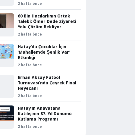
2 hafta önce
60 Bin Hacılarlının Ortak
Talebi: Ömer Dede Ziyareti
Yolu Çözüm Bekliyor
2 hafta önce
Hatay’da Çocuklar İçin
‘Mahallemde Şenlik Var’
Etkinliği
2 hafta önce
Erhan Aksay Futbol
Turnuvası’nda Çeyrek Final
Heyecanı
2 hafta önce
Hatay’ın Anavatana
Katılışının 87. Yıl Dönümü
Kutlama Programı
2 hafta önce