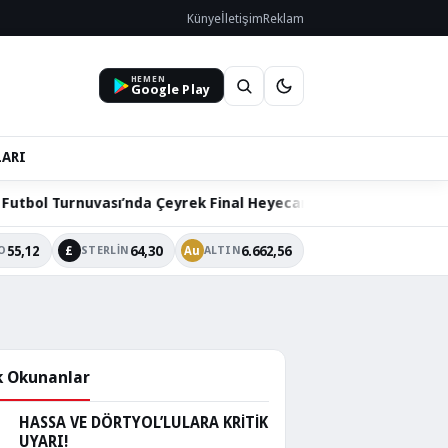
Künye
İletişim
Reklam
HEMEN
Google Play
LARI
inal Heyecanı
Hatay’ın Anavatana Katılışının 87. Yıl
55,12
64,30
6.662,56
£
Au
O
STERLIN
ALTIN
 Okunanlar
HASSA VE DÖRTYOL’LULARA KRİTİK
UYARI!