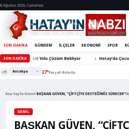
8 Ağustos 2026, Cumartesi
SON DAKİKA
GÜNDEM
İLÇELER
EKONOMİ
SPOR
K
 Bekliyor
Hatay’da Çocuklar İçin ‘Mahallemde Şenlik Var
SON DAKİKA
⛅
27°
Parçalı Bulutlu
Ana Sayfa
›
Genel
›
BAŞKAN GÜVEN, “ÇİFTÇİYE DESTEĞİMİZ SÜRECEK”
GENEL
BAŞKAN GÜVEN, “ÇİFTÇ