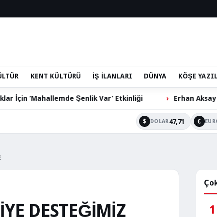
ÜLTÜR
KENT KÜLTÜRÜ
İŞ İLANLARI
DÜNYA
KÖŞE YAZI
’ Etkinliği
Erhan Aksay Futbol Turnuvası’nda Çeyrek F
47,71
$
€
DOLAR
EUR
￼
Çok
İYE DESTEĞİMİZ
1