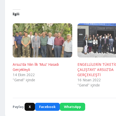
İlgili
Arsuz’da Yılın İlk ‘Muz’ Hasadı
ENGELLİLERİN TÜKETİ
Gerçekleşti
ÇALIŞTAYI” ARSUZ’DA
14 Ekim 2022
GERÇEKLEŞTİ
"Genel" içinde
16 Nisan 2022
"Genel" içinde
Paylaş:
X
Facebook
WhatsApp