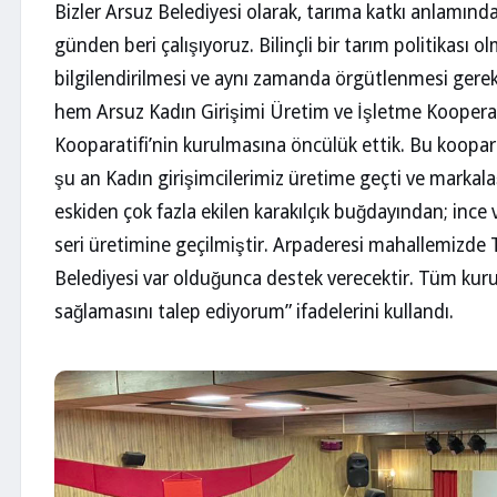
Bizler Arsuz Belediyesi olarak, tarıma katkı anlamınd
günden beri çalışıyoruz. Bilinçli bir tarım politikası o
bilgilendirilmesi ve aynı zamanda örgütlenmesi gerekti
hem Arsuz Kadın Girişimi Üretim ve İşletme Kooperat
Kooparatifi’nin kurulmasına öncülük ettik. Bu koop
şu an Kadın girişimcilerimiz üretime geçti ve markal
eskiden çok fazla ekilen karakılçık buğdayından; ince 
seri üretimine geçilmiştir. Arpaderesi mahallemizde
Belediyesi var olduğunca destek verecektir. Tüm kur
sağlamasını talep ediyorum” ifadelerini kullandı.