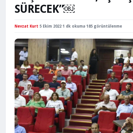
SÜRECEK”￼
Nevzat Kurt
·
5 Ekim 2022
·
1 dk okuma
·
185 görüntülenme