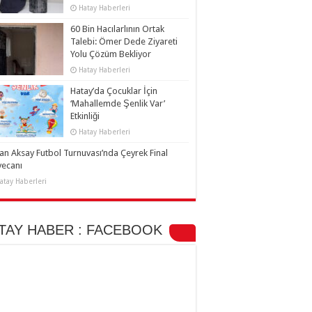
Hatay Haberleri
60 Bin Hacılarlının Ortak
Talebi: Ömer Dede Ziyareti
Yolu Çözüm Bekliyor
Hatay Haberleri
Hatay’da Çocuklar İçin
‘Mahallemde Şenlik Var’
Etkinliği
Hatay Haberleri
an Aksay Futbol Turnuvası’nda Çeyrek Final
yecanı
atay Haberleri
TAY HABER : FACEBOOK