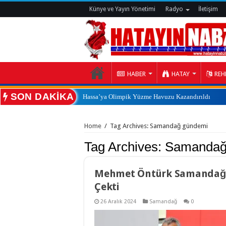
Künye ve Yayın Yönetimi
Radyo
İletişim
HABER
HATAY
REH
SON DAKİKA
Hassa’ya Olimpik Yüzme Havuzu Kazandırıldı
:
Home
/
Tag Archives: Samandağ gündemi
Tag Archives:
Samandağ
Mehmet Öntürk Samandağı’
Çekti
26 Aralık 2024
Samandağ
0