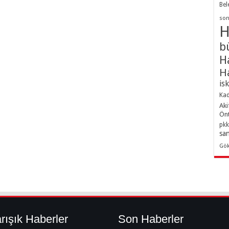
Bel
son
H
b
H
H
is
Kad
Aki
Ön
pkk
sa
Gö
rışık Haberler
Son Haberler