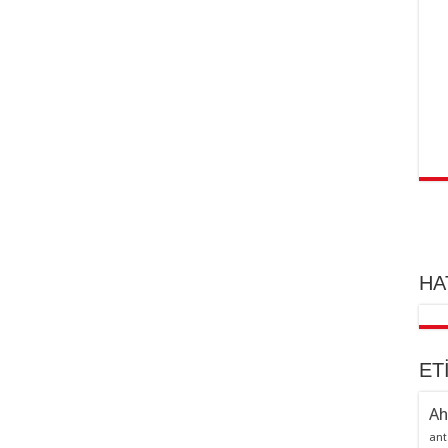
HA
ET
Ah
ant