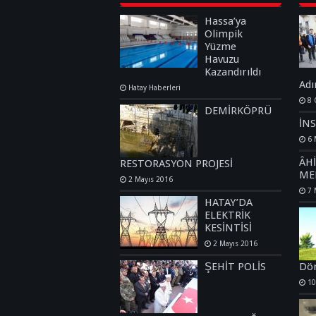
Hassa’ya
Olimpik
Yüzme
Havuzu
Kazandırıldı
Adı
Hatay Haberleri
8 
DEMİRKÖPRÜ
İN
6 
ÂH
RESTORASYON PROJESİ
ME
2 Mayıs 2016
7 
HATAY’DA
ELEKTRİK
KESİNTİSİ
2 Mayıs 2016
ŞEHİT POLİS
Dör
10