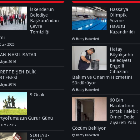
İskenderun
Hassa’ya
Belediye
Olimpik
Başkanı’ndan
Yüzme
Çevre
Havuzu
Temizliği
Kazandırıldı
mı
Hatay Haberleri
Ocak 2025
Hatay
SAN NASIL BATAR
Büyükşehir
Belediyesi
Mayıs 2016
Engelli
Cihazları
İRETTE ŞEHİDLİK
Bakım ve Onarım Hizmetini
RTEBESİ
Sürdürüyor
Mayıs 2016
Hatay Haberleri
9 Ocak
60 Bin
Hacılarlının
Ortak Talebi:
Ömer Dede
tyol’umuzun Gurur Günü
Ziyareti Yolu
 Ocak 2017
Çözüm Bekliyor
SUHEYB-İ
Hatay Haberleri