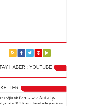
TAY HABER : YOUTUBE
İKETLER
Antakya
razoğlu
Ak Parti
altınözü
arsuz
arsuz belediye başkanı
akya haber
Arsuz