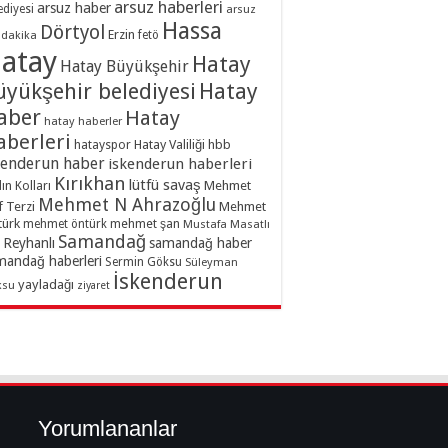
arsuz haberleri
arsuz haber
ediyesi
arsuz
Hassa
Dörtyol
Erzin
dakika
fetö
atay
Hatay
Hatay Büyükşehir
üyükşehir belediyesi
Hatay
aber
Hatay
hatay haberler
aberleri
hatayspor
Hatay Valiliği
hbb
kenderun haber
iskenderun haberleri
Kırıkhan
lütfü savaş
ın Kolları
Mehmet
Mehmet N Ahrazoğlu
f Terzi
Mehmet
türk
mehmet şan
mehmet öntürk
Mustafa Masatlı
Samandağ
Reyhanlı
samandağ haber
mandağ haberleri
Sermin Göksu
Süleyman
İskenderun
yayladağı
ksu
ziyaret
Yorumlananlar