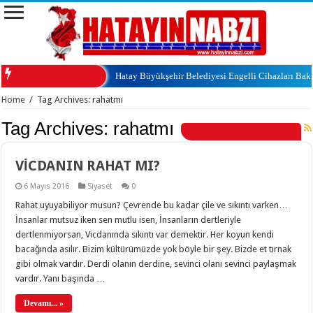
Hatay Büyükşehir Belediyesi Engelli Cihazları Ba
Home
/
Tag Archives: rahatmı
Tag Archives:
rahatmı
VİCDANIN RAHAT MI?
6 Mayıs 2016
Siyaset
0
Rahat uyuyabiliyor musun? Çevrende bu kadar çile ve sıkıntı varken…
İnsanlar mutsuz iken sen mutlu isen, İnsanların dertleriyle
dertlenmiyorsan, Vicdanında sıkıntı var demektir. Her koyun kendi
bacağında asılır. Bizim kültürümüzde yok böyle bir şey. Bizde et tırnak
gibi olmak vardır. Derdi olanın derdine, sevinci olanı sevinci paylaşmak
vardır. Yanı başında …
Devamı... »