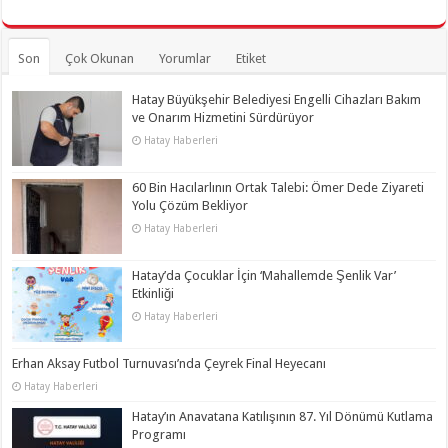
Son
Çok Okunan
Yorumlar
Etiket
Hatay Büyükşehir Belediyesi Engelli Cihazları Bakım
ve Onarım Hizmetini Sürdürüyor
Hatay Haberleri
60 Bin Hacılarlının Ortak Talebi: Ömer Dede Ziyareti
Yolu Çözüm Bekliyor
Hatay Haberleri
Hatay’da Çocuklar İçin ‘Mahallemde Şenlik Var’
Etkinliği
Hatay Haberleri
Erhan Aksay Futbol Turnuvası’nda Çeyrek Final Heyecanı
Hatay Haberleri
Hatay’ın Anavatana Katılışının 87. Yıl Dönümü Kutlama
Programı