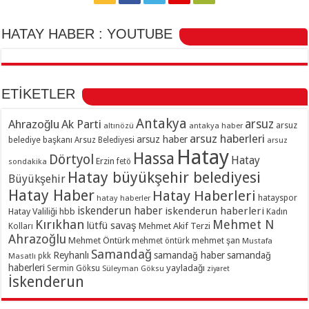
HATAY HABER : YOUTUBE
ETİKETLER
Antakya
Ahrazoğlu
Ak Parti
arsuz
arsuz
altınözü
antakya haber
arsuz haberleri
arsuz haber
belediye başkanı
Arsuz Belediyesi
arsuz
Hatay
Hassa
Dörtyol
Hatay
Erzin
sondakika
fetö
Hatay büyükşehir belediyesi
Büyükşehir
Hatay Haber
Hatay Haberleri
hatayspor
hatay haberler
iskenderun haber
iskenderun haberleri
Hatay Valiliği
hbb
Kadın
Kırıkhan
Mehmet N
lütfü savaş
Kolları
Mehmet Akif Terzi
Ahrazoğlu
Mehmet Öntürk
mehmet şan
mehmet öntürk
Mustafa
Samandağ
Reyhanlı
samandağ haber
samandağ
Masatlı
pkk
haberleri
yayladağı
Sermin Göksu
Süleyman Göksu
ziyaret
İskenderun