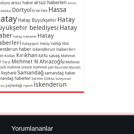
arsuz haberleri
arsuz haber
ediyesi
arsuz
Hassa
Dörtyol
Erzin
dakika
fetö
atay
Hatay
Hatay Büyükşehir
üyükşehir belediyesi
Hatay
aber
Hatay
hatay haberler
aberleri
hatayspor
Hatay Valiliği
hbb
kenderun haber
iskenderun haberleri
Kırıkhan
lütfü savaş
ın Kolları
Mehmet
Mehmet N Ahrazoğlu
f Terzi
Mehmet
türk
mehmet şan
mehmet öntürk
Mustafa Masatlı
Samandağ
Reyhanlı
samandağ haber
mandağ haberleri
Sermin Göksu
Süleyman
İskenderun
yayladağı
ksu
ziyaret
Yorumlananlar