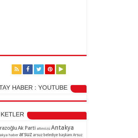
TAY HABER : YOUTUBE
İKETLER
Antakya
razoğlu
Ak Parti
altınözü
arsuz
arsuz belediye başkanı
akya haber
Arsuz