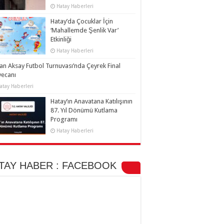
Hatay Haberleri
Hatay’da Çocuklar İçin
‘Mahallemde Şenlik Var’
Etkinliği
Hatay Haberleri
an Aksay Futbol Turnuvası’nda Çeyrek Final
yecanı
atay Haberleri
Hatay’ın Anavatana Katılışının
87. Yıl Dönümü Kutlama
Programı
Hatay Haberleri
TAY HABER : FACEBOOK