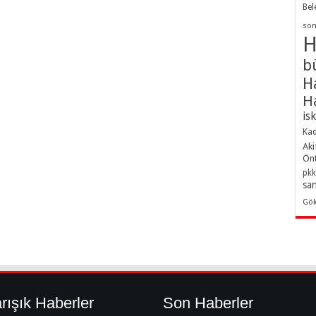
Bel
son
H
b
H
H
is
Kad
Aki
Ön
pkk
sa
Gö
rışık Haberler
Son Haberler