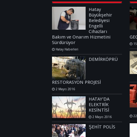
Hatay
Büyükşehir
Belediyesi
Engelli
Cihazları
Bakım ve Onarım Hizmetini
GE
Sürdürüyor
15
Hatay Haberleri
DEMİRKÖPRÜ
RESTORASYON PROJESİ
2 Mayıs 2016
HATAY’DA
ELEKTRİK
KESİNTİSİ
22
2 Mayıs 2016
ŞEHİT POLİS