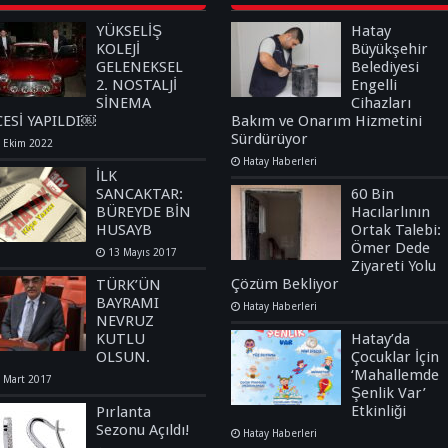
YÜKSELİŞ
Hatay
KOLEJİ
Büyükşehir
GELENEKSEL
Belediyesi
2. NOSTALJİ
Engelli
SİNEMA
Cihazları
CESİ YAPILDI￼
Bakım ve Onarım Hizmetini
Sürdürüyor
 Ekim 2022
Hatay Haberleri
İLK
SANCAKTAR:
60 Bin
BÜREYDE BİN
Hacılarlının
HUSAYB
Ortak Talebi:
Ömer Dede
13 Mayıs 2017
Ziyareti Yolu
Çözüm Bekliyor
TÜRK’ÜN
BAYRAMI
Hatay Haberleri
NEVRUZ
KUTLU
Hatay’da
OLSUN.
Çocuklar İçin
‘Mahallemde
 Mart 2017
Şenlik Var’
Etkinliği
Pırlanta
Sezonu Açıldı!
Hatay Haberleri