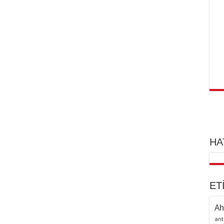
HA
ET
Ah
ant