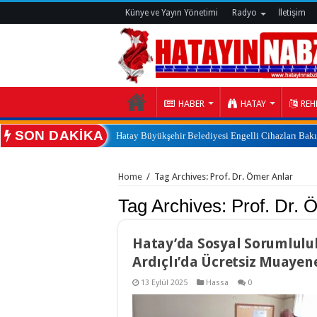
Künye ve Yayın Yönetimi
Radyo
İletişim
HABER
HATAY
REH
SON DAKİKA
Hatay Büyükşehir Belediyesi Engelli Cihazları Bak
:
Home
/
Tag Archives: Prof. Dr. Ömer Anlar
Tag Archives:
Prof. Dr. 
Hatay’da Sosyal Sorumluluk
Ardıçlı’da Ücretsiz Muayene
13 Eylül 2025
Hassa
0