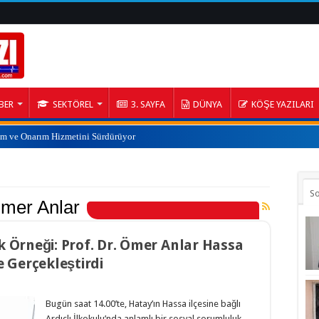
BER
SEKTÖREL
3. SAYFA
DÜNYA
KÖŞE YAZILARI
ım ve Onarım Hizmetini Sürdürüyor
S
Ömer Anlar
 Örneği: Prof. Dr. Ömer Anlar Hassa
 Gerçekleştirdi
Bugün saat 14.00’te, Hatay’ın Hassa ilçesine bağlı
Ardıçlı İlkokulu’nda anlamlı bir sosyal sorumluluk