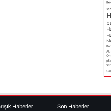
Bel
son
H
b
H
H
is
Kad
Aki
Ön
pkk
sa
Gö
rışık Haberler
Son Haberler