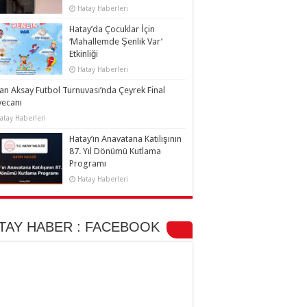
Hatay Haberleri
Hatay’da Çocuklar İçin
‘Mahallemde Şenlik Var’
Etkinliği
Hatay Haberleri
an Aksay Futbol Turnuvası’nda Çeyrek Final
yecanı
atay Haberleri
Hatay’ın Anavatana Katılışının
87. Yıl Dönümü Kutlama
Programı
Hatay Haberleri
TAY HABER : FACEBOOK