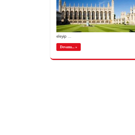
eleyip …
Devamı... »