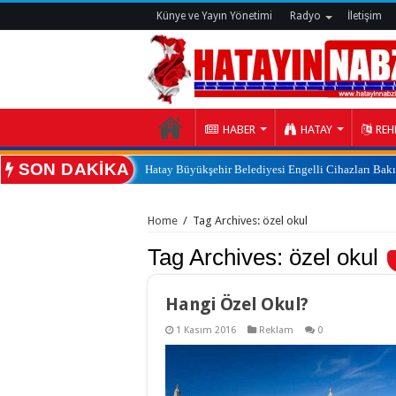
Künye ve Yayın Yönetimi
Radyo
İletişim
HABER
HATAY
REH
SON DAKİKA
Hatay Büyükşehir Belediyesi Engelli Cihazları Bak
:
Home
/
Tag Archives: özel okul
Tag Archives:
özel okul
Hangi Özel Okul?
1 Kasım 2016
Reklam
0