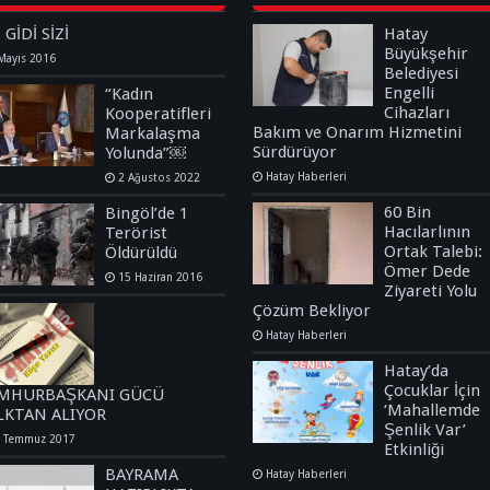
İ GİDİ SİZİ
Hatay
Büyükşehir
Mayıs 2016
Belediyesi
Engelli
“Kadın
Cihazları
Kooperatifleri
Bakım ve Onarım Hizmetini
Markalaşma
Sürdürüyor
Yolunda”￼
Hatay Haberleri
2 Ağustos 2022
60 Bin
Bingöl’de 1
Hacılarlının
Terörist
Ortak Talebi:
Öldürüldü
Ömer Dede
15 Haziran 2016
Ziyareti Yolu
Çözüm Bekliyor
Hatay Haberleri
Hatay’da
Çocuklar İçin
MHURBAŞKANI GÜCÜ
‘Mahallemde
LKTAN ALIYOR
Şenlik Var’
 Temmuz 2017
Etkinliği
BAYRAMA
Hatay Haberleri