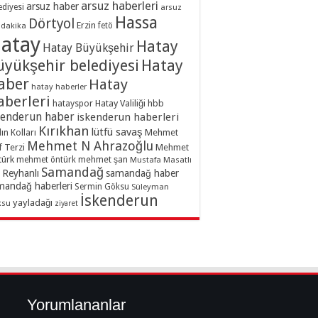
arsuz haberleri
arsuz haber
ediyesi
arsuz
Hassa
Dörtyol
Erzin
dakika
fetö
atay
Hatay
Hatay Büyükşehir
üyükşehir belediyesi
Hatay
aber
Hatay
hatay haberler
aberleri
hatayspor
Hatay Valiliği
hbb
kenderun haber
iskenderun haberleri
Kırıkhan
lütfü savaş
ın Kolları
Mehmet
Mehmet N Ahrazoğlu
f Terzi
Mehmet
türk
mehmet şan
mehmet öntürk
Mustafa Masatlı
Samandağ
Reyhanlı
samandağ haber
mandağ haberleri
Sermin Göksu
Süleyman
İskenderun
yayladağı
ksu
ziyaret
Yorumlananlar