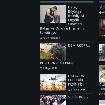
Hatay
SİZ
Büyükşehir
6 
Belediyesi
Engelli
Cihazları
Bakım ve Onarım Hizmetini
Sürdürüyor
Hatay Haberleri
DEMİRKÖPRÜ
RESTORASYON PROJESİ
2 Mayıs 2016
HATAY’DA
ELEKTRİK
KESİNTİSİ
CU
HA
2 Mayıs 2016
18
ŞEHİT POLİS