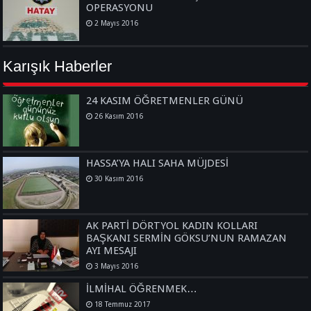
OPERASYONU
2 Mayıs 2016
Karışık Haberler
24 KASIM ÖĞRETMENLER GÜNÜ
26 Kasım 2016
HASSA’YA HALI SAHA MÜJDESİ
30 Kasım 2016
AK PARTİ DÖRTYOL KADIN KOLLARI
BAŞKANI SERMİN GÖKSU’NUN RAMAZAN
AYI MESAJI
3 Mayıs 2016
İLMİHAL ÖĞRENMEK…
18 Temmuz 2017