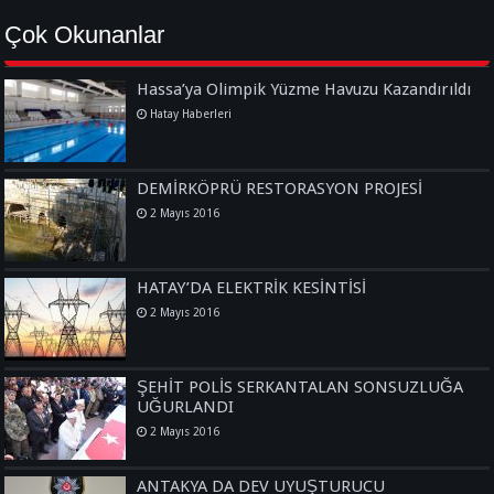
Çok Okunanlar
Hassa’ya Olimpik Yüzme Havuzu Kazandırıldı
Hatay Haberleri
DEMİRKÖPRÜ RESTORASYON PROJESİ
2 Mayıs 2016
HATAY’DA ELEKTRİK KESİNTİSİ
2 Mayıs 2016
ŞEHİT POLİS SERKANTALAN SONSUZLUĞA
UĞURLANDI
2 Mayıs 2016
ANTAKYA DA DEV UYUŞTURUCU