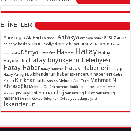
ETİKETLER
Antakya
Ahrazoğlu
Ak Parti
arsuz
arsuz
altınözü
antakya haber
arsuz haberleri
arsuz haber
belediye başkanı
Arsuz Belediyesi
arsuz
Hatay
Hassa
Dörtyol
Hatay
Erzin
sondakika
fetö
Hatay büyükşehir belediyesi
Büyükşehir
Hatay Haber
Hatay Haberleri
hatayspor
hatay haberler
iskenderun haber
iskenderun haberleri
Hatay Valiliği
hbb
Kadın
Kırıkhan
Mehmet N
lütfü savaş
Kolları
Mehmet Akif Terzi
Ahrazoğlu
Mehmet Öntürk
mehmet şan
mehmet öntürk
Mustafa
Samandağ
Reyhanlı
samandağ haber
samandağ
Masatlı
pkk
haberleri
yayladağı
Sermin Göksu
Süleyman Göksu
ziyaret
İskenderun