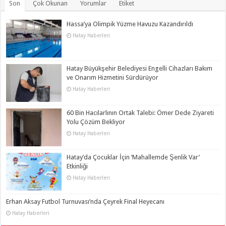
Son
Çok Okunan
Yorumlar
Etiket
Hassa’ya Olimpik Yüzme Havuzu Kazandırıldı
Hatay Haberleri
Hatay Büyükşehir Belediyesi Engelli Cihazları Bakım
ve Onarım Hizmetini Sürdürüyor
Hatay Haberleri
60 Bin Hacılarlının Ortak Talebi: Ömer Dede Ziyareti
Yolu Çözüm Bekliyor
Hatay Haberleri
Hatay’da Çocuklar İçin ‘Mahallemde Şenlik Var’
Etkinliği
Hatay Haberleri
Erhan Aksay Futbol Turnuvası’nda Çeyrek Final Heyecanı
Hatay Haberleri