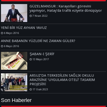
GÜZELMANSUR : Karayolları görevini
yapmıyor, Hatay’da trafik eziyete dönüşüyor
7 Nisan 2022
YENİ BİR YÜZ AYHAN YAVUZ
6 Mayıs 2016
ANNE BABANIN YÜZLERİ NE ZAMAN GÜLER?
6 Mayıs 2016
ŞABAN-I ŞERİF
13 Mayıs 2017
ARSUZ’DA TERKEDİLEN SAĞLIK OKULU
ARAZİSİNE ‘UYGULAMA OTELİ’ TASARIM
PROJESİ￼
17 Ocak 2023
Son Haberler