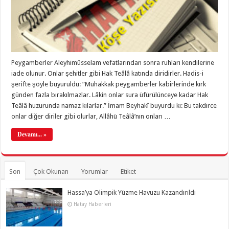
Peygamberler Aleyhimüsselam vefatlarından sonra ruhları kendilerine
iade olunur. Onlar şehitler gibi Hak Teâlâ katında diridirler. Hadis-i
şerifte şöyle buyuruldu: “Muhakkak peygamberler kabirlerinde kırk
günden fazla bırakılmazlar. Lâkin onlar sura üfürülünceye kadar Hak
Teâlâ huzurunda namaz kılarlar.” İmam Beyhakî buyurdu ki: Bu takdirce
onlar diğer diriler gibi olurlar, Allâhü Teâlâ’nın onları …
Devamı... »
Son
Çok Okunan
Yorumlar
Etiket
Hassa’ya Olimpik Yüzme Havuzu Kazandırıldı
Hatay Haberleri