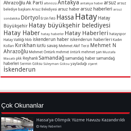
Antakya
Ahrazoğlu
Ak Parti
arsuz
arsuz
altınözü
antakya haber
arsuz haberleri
arsuz haber
belediye başkanı
Arsuz Belediyesi
arsuz
Hatay
Hassa
Dörtyol
Hatay
Erzin
sondakika
fetö
Hatay büyükşehir belediyesi
Büyükşehir
Hatay Haber
Hatay Haberleri
hatayspor
hatay haberler
iskenderun haber
iskenderun haberleri
Hatay Valiliği
hbb
Kadın
Kırıkhan
Mehmet N
lütfü savaş
Kolları
Mehmet Akif Terzi
Ahrazoğlu
Mehmet Öntürk
mehmet şan
mehmet öntürk
Mustafa
Samandağ
Reyhanlı
samandağ haber
samandağ
Masatlı
pkk
haberleri
yayladağı
Sermin Göksu
Süleyman Göksu
ziyaret
İskenderun
Çok Okunanlar
Hassa’ya Olimpik Yüzme Havuzu Kazandırıldı
Hatay Haberleri