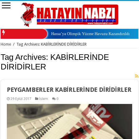
Hassa’ya Olimpik Yüzme Havuzu Kazandırıldı
Home
/
Tag Archives: KABİRLERİNDE DİRİDİRLER
Tag Archives:
KABİRLERİNDE
DİRİDİRLER
PEYGAMBERLER KABİRLERİNDE DİRİDİRLER
29 Eylül 2017
İslam
0