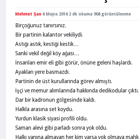
Mehmet Şan
·
6 Mayıs 2016
·
2 dk okuma
·
908 görüntülenme
Birçoğunuz tanırsınız.
Bir partinin kalantor vekiliydi.
Astığı astık, kestiği kestik…
Sanki vekil değil köy ağası…
İnsanları emir eli gibi görür, önüne geleni haşlardı.
Ayakları yere basmazdı.
Partinin de üst kurullarında görev almıştı.
İşçi ve memur alımlarında hakkında dedikodular çıktı.
Dar bir kadronun gölgesinde kaldı.
Halkla arasına set koydu.
Yurdun klasik siyasi profili oldu.
Saman alevi gibi parladı sonra yok oldu.
Halkı yanına almayan her kim varsa yok olmaya mah