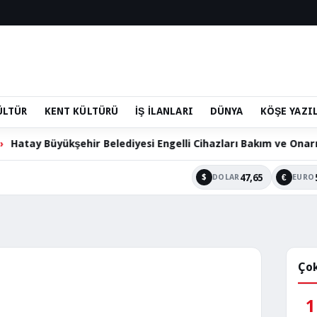
ÜLTÜR
KENT KÜLTÜRÜ
İŞ İLANLARI
DÜNYA
KÖŞE YAZI
ehir Belediyesi Engelli Cihazları Bakım ve Onarım Hizmetini S
47,65
$
€
DOLAR
EURO
Çok
1