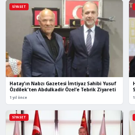
SIYASET
Hatay’ın Nabzı Gazetesi İmtiyaz Sahibi Yusuf
Özdilek’ten Abdulkadir Özel’e Tebrik Ziyareti
S
1 yıl önce
1
SIYASET