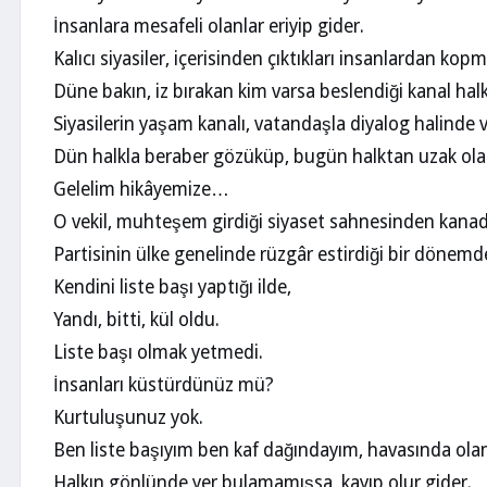
İnsanlara mesafeli olanlar eriyip gider.
Kalıcı siyasiler, içerisinden çıktıkları insanlardan kop
Düne bakın, iz bırakan kim varsa beslendiği kanal halk
Siyasilerin yaşam kanalı, vatandaşla diyalog halinde v
Dün halkla beraber gözüküp, bugün halktan uzak olanl
Gelelim hikâyemize…
O vekil, muhteşem girdiği siyaset sahnesinden kanadı k
Partisinin ülke genelinde rüzgâr estirdiği bir dönemd
Kendini liste başı yaptığı ilde,
Yandı, bitti, kül oldu.
Liste başı olmak yetmedi.
İnsanları küstürdünüz mü?
Kurtuluşunuz yok.
Ben liste başıyım ben kaf dağındayım, havasında ol
Halkın gönlünde yer bulamamışsa, kayıp olur gider.