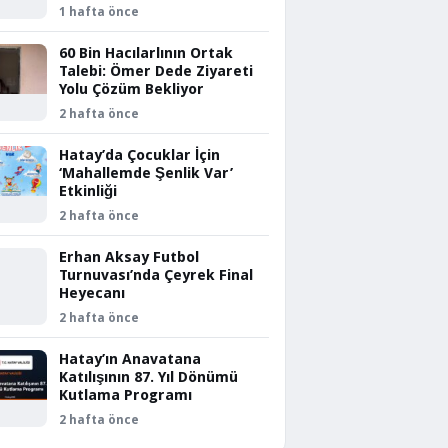
1 hafta önce
60 Bin Hacılarlının Ortak
Talebi: Ömer Dede Ziyareti
Yolu Çözüm Bekliyor
2 hafta önce
Hatay’da Çocuklar İçin
‘Mahallemde Şenlik Var’
Etkinliği
2 hafta önce
Erhan Aksay Futbol
Turnuvası’nda Çeyrek Final
Heyecanı
2 hafta önce
Hatay’ın Anavatana
Katılışının 87. Yıl Dönümü
Kutlama Programı
2 hafta önce