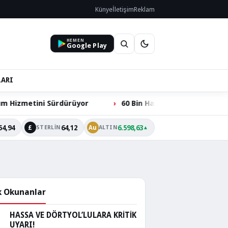
Künye
İletişim
Reklam
HEMEN
Google Play
LARI
ürdürüyor
60 Bin Hacılarlının Ortak Talebi: Ömer Dede 
54,94
64,12
6.598,63
£
Au
STERLIN
ALTIN
▲
 Okunanlar
HASSA VE DÖRTYOL’LULARA KRİTİK
UYARI!