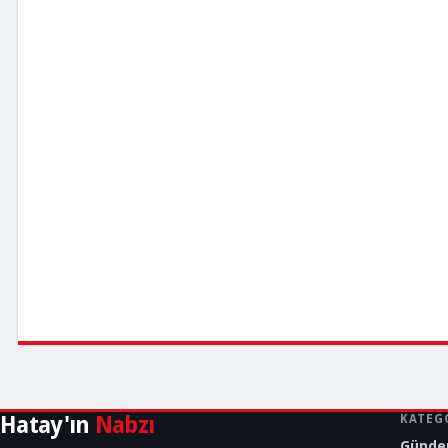
Hatay'ın
Nabzı
KATEG
Günd