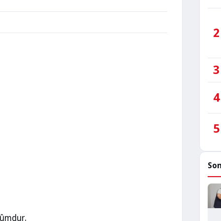
2
3
4
5
Son
kûmdur.