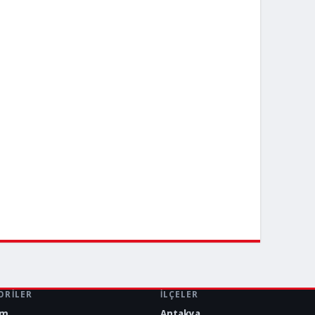
ORILER
İLÇELER
em
Antakya