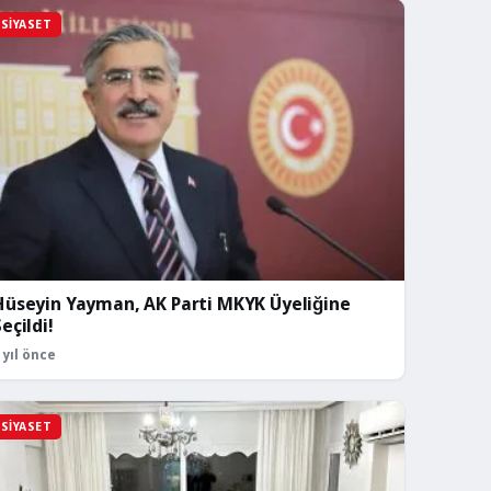
SIYASET
Hüseyin Yayman, AK Parti MKYK Üyeliğine
eçildi!
 yıl önce
SIYASET