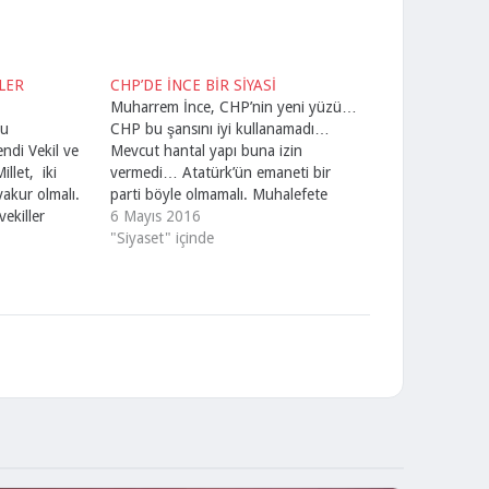
LER
CHP’DE İNCE BİR SİYASİ
Muharrem İnce, CHP’nin yeni yüzü…
nu
CHP bu şansını iyi kullanamadı…
endi Vekil ve
Mevcut hantal yapı buna izin
illet, iki
vermedi… Atatürk’ün emaneti bir
akur olmalı.
parti böyle olmamalı. Muhalefete
vekiller
demirlememeli… Halkla barışık olmalı.
6 Mayıs 2016
Vatandaşın sağlam bir sığınağı…
"Siyaset" içinde
 tarif
Orada herkes kendini bulmalı…
etkârıyız,
Birilerinin oyun bahçesi olmamalı.
ini ulaşılmaz
Cumhuriyetin kurucusu Atatürk’ün
ı
hatırası canlanmalı. Güçlü bir
n seçime
muhalefet güçlü iktidarların ilk…