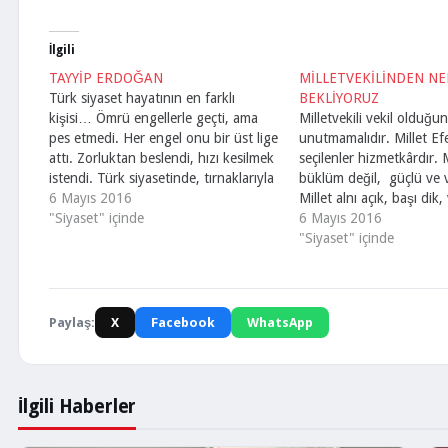
İlgili
TAYYİP ERDOĞAN
MİLLETVEKİLİNDEN NE
Türk siyaset hayatının en farklı
BEKLİYORUZ
kişisi… Ömrü engellerle geçti, ama
Milletvekili vekil olduğu
pes etmedi. Her engel onu bir üst lige
unutmamalıdır. Millet Ef
attı. Zorluktan beslendi, hızı kesilmek
seçilenler hizmetkârdır. M
istendi. Türk siyasetinde, tırnaklarıyla
büklüm değil, güçlü ve v
gelen ilk siyasi… Özal, Demirel,
6 Mayıs 2016
Millet alnı açık, başı dik, 
Mesut, Çiller, Erbakan bunlar belli bir
"Siyaset" içinde
masum ve hizmet eri.
6 Mayıs 2016
noktadan sonra sahneye çıktı,
Cumhurbaşkanımız böyle
"Siyaset" içinde
engellerin karşısında geri adım
ediyor… Bu milletin hizm
atmadı. Tayyip Erdoğan, siyasetin…
İstisnalar dışında… Kend
görenler var. Adını sanın
unutturanlar… Seçimde
Paylaş:
X
Facebook
WhatsApp
gözüküp bir daha…
İlgili Haberler