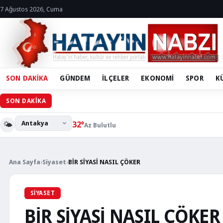
7 Ağustos 2026, Cuma
SON DAKİKA
GÜNDEM
İLÇELER
EKONOMİ
SPOR
K
Hatay Büyükş
SON DAKİKA
🌤️
32°
Az Bulutlu
Ana Sayfa
›
Siyaset
›
BİR SİYASİ NASIL ÇÖKER
SIYASET
BİR SİYASİ NASIL ÇÖKER