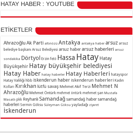
HATAY HABER : YOUTUBE
ETİKETLER
Antakya
Ahrazoğlu
Ak Parti
arsuz
arsuz
altınözü
antakya haber
arsuz haberleri
arsuz haber
belediye başkanı
Arsuz Belediyesi
arsuz
Hatay
Hassa
Dörtyol
Hatay
Erzin
sondakika
fetö
Hatay büyükşehir belediyesi
Büyükşehir
Hatay Haber
Hatay Haberleri
hatayspor
hatay haberler
iskenderun haber
iskenderun haberleri
Hatay Valiliği
hbb
Kadın
Kırıkhan
Mehmet N
lütfü savaş
Kolları
Mehmet Akif Terzi
Ahrazoğlu
Mehmet Öntürk
mehmet şan
mehmet öntürk
Mustafa
Samandağ
Reyhanlı
samandağ haber
samandağ
Masatlı
pkk
haberleri
yayladağı
Sermin Göksu
Süleyman Göksu
ziyaret
İskenderun