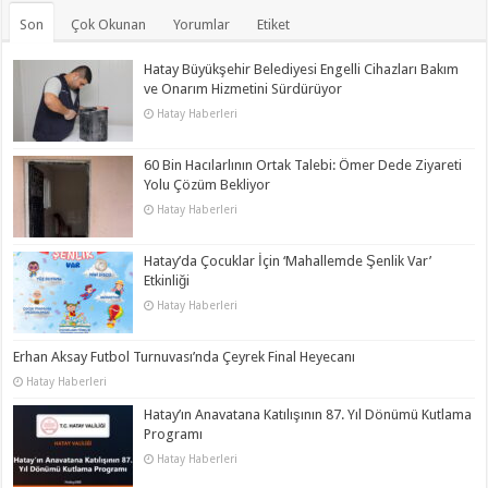
Son
Çok Okunan
Yorumlar
Etiket
Hatay Büyükşehir Belediyesi Engelli Cihazları Bakım
ve Onarım Hizmetini Sürdürüyor
Hatay Haberleri
60 Bin Hacılarlının Ortak Talebi: Ömer Dede Ziyareti
Yolu Çözüm Bekliyor
Hatay Haberleri
Hatay’da Çocuklar İçin ‘Mahallemde Şenlik Var’
Etkinliği
Hatay Haberleri
Erhan Aksay Futbol Turnuvası’nda Çeyrek Final Heyecanı
Hatay Haberleri
Hatay’ın Anavatana Katılışının 87. Yıl Dönümü Kutlama
Programı
Hatay Haberleri