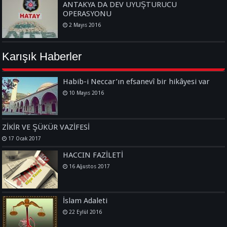
ANTAKYA DA DEV UYUŞTURUCU
OPERASYONU
2 Mayıs 2016
Karışık Haberler
Habib-i Neccar’ın efsanevî bir hikâyesi var
10 Mayıs 2016
ZİKİR VE ŞÜKÜR VAZİFESİ
17 Ocak 2017
HACCIN FAZİLETİ
16 Ağustos 2017
İslam Adaleti
22 Eylül 2016