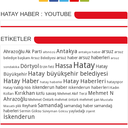
HATAY HABER : YOUTUBE
ETİKETLER
Antakya
Ahrazoğlu
Ak Parti
arsuz
arsuz
altınözü
antakya haber
arsuz haberleri
arsuz haber
belediye başkanı
Arsuz Belediyesi
arsuz
Hatay
Hassa
Dörtyol
Hatay
Erzin
sondakika
fetö
Hatay büyükşehir belediyesi
Büyükşehir
Hatay Haber
Hatay Haberleri
hatayspor
hatay haberler
iskenderun haber
iskenderun haberleri
Hatay Valiliği
hbb
Kadın
Kırıkhan
Mehmet N
lütfü savaş
Kolları
Mehmet Akif Terzi
Ahrazoğlu
Mehmet Öntürk
mehmet şan
mehmet öntürk
Mustafa
Samandağ
Reyhanlı
samandağ haber
samandağ
Masatlı
pkk
haberleri
yayladağı
Sermin Göksu
Süleyman Göksu
ziyaret
İskenderun