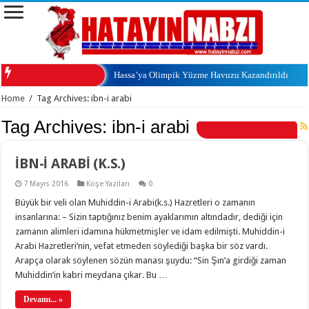
Hassa’ya Olimpik Yüzme Havuzu Kazandırıldı
Home
/
Tag Archives: ibn-i arabi
Tag Archives:
ibn-i arabi
İBN-İ ARABİ (K.S.)
7 Mayıs 2016
Köşe Yazıları
0
Büyük bir veli olan Muhiddin-i Arabi(k.s.) Hazretleri o zamanın
insanlarına: – Sizin taptığınız benim ayaklarımın altındadır, dediği için
zamanın alimleri idamına hükmetmişler ve idam edilmişti. Muhiddin-i
Arabi Hazretleri’nin, vefat etmeden söylediği başka bir söz vardı.
Arapça olarak söylenen sözün manası şuydu: “Sin Şın’a girdiği zaman
Muhiddin’in kabri meydana çıkar. Bu …
Devamı... »