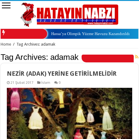
Hassa’ya Olimpik Yüzme Havuzu Kazandırıldı
Home
/
Tag Archives: adamak
Tag Archives:
adamak
NEZİR (ADAK) YERİNE GETİRİLMELİDİR
21 Şubat 2017
İslam
0