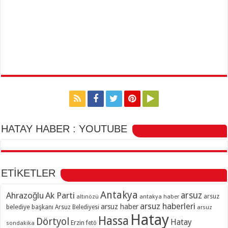
HATAY HABER : YOUTUBE
ETİKETLER
Antakya
Ahrazoğlu
Ak Parti
arsuz
arsuz
altınözü
antakya haber
arsuz haberleri
arsuz haber
belediye başkanı
Arsuz Belediyesi
arsuz
Hatay
Hassa
Dörtyol
Hatay
Erzin
sondakika
fetö