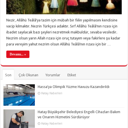
Nezir, Allâhü Teâlâ’ya tazim için mübah bir fiilin yapılmasını kendisine
vacip kılmaktır. Nezrin Türkçesi adaktır. Sırf Allâhü Teâlâ’nın rızası için
ibadet sayılacak bazı şeyleri nezretmek makbuldür, sevaba vesiledir.
Nezrim olsun yarın Allah rızası için oruç tutayım veya fakirlere şu kadar
para vereyim yahut nezrim olsun Allâhü Teâlâ’nın rızası için bir …
Devamı... »
Son
Çok Okunan
Yorumlar
Etiket
Hassa’ya Olimpik Yüzme Havuzu Kazandırıldı
Hatay Haberleri
Hatay Büyükşehir Belediyesi Engelli Cihazları Bakım
ve Onarım Hizmetini Sürdürüyor
Hatay Haberleri