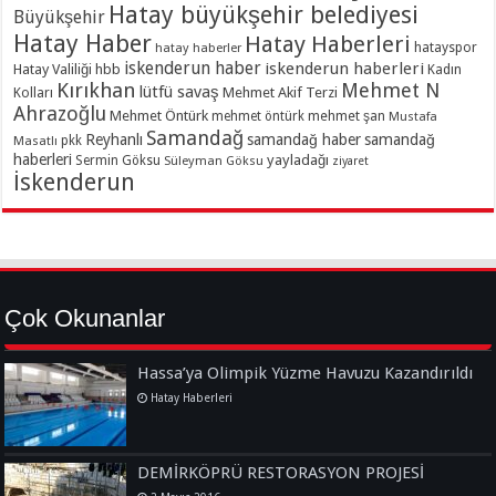
Hatay büyükşehir belediyesi
Büyükşehir
Hatay Haber
Hatay Haberleri
hatayspor
hatay haberler
iskenderun haber
iskenderun haberleri
Hatay Valiliği
hbb
Kadın
Kırıkhan
Mehmet N
lütfü savaş
Kolları
Mehmet Akif Terzi
Ahrazoğlu
Mehmet Öntürk
mehmet şan
mehmet öntürk
Mustafa
Samandağ
Reyhanlı
samandağ haber
samandağ
Masatlı
pkk
haberleri
yayladağı
Sermin Göksu
Süleyman Göksu
ziyaret
İskenderun
Çok Okunanlar
Hassa’ya Olimpik Yüzme Havuzu Kazandırıldı
Hatay Haberleri
DEMİRKÖPRÜ RESTORASYON PROJESİ