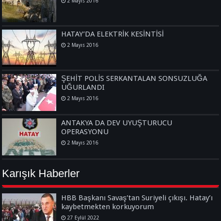
2 Mayıs 2016
HATAY’DA ELEKTRİK KESİNTİSİ
2 Mayıs 2016
ŞEHİT POLİS SERKANTALAN SONSUZLUĞA
UĞURLANDI
2 Mayıs 2016
ANTAKYA DA DEV UYUŞTURUCU
OPERASYONU
2 Mayıs 2016
Karışık Haberler
HBB Başkanı Savaş’tan Suriyeli çıkışı. Hatay’ı
kaybetmekten korkuyorum
27 Eylül 2022