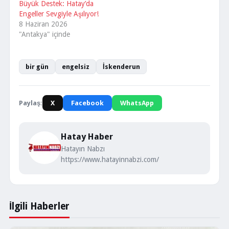
Büyük Destek: Hatay’da
Engeller Sevgiyle Aşılıyor!
8 Haziran 2026
"Antakya" içinde
bir gün
engelsiz
İskenderun
Paylaş:
X
Facebook
WhatsApp
Hatay Haber
Hatayın Nabzı
https://www.hatayinnabzi.com/
İlgili Haberler