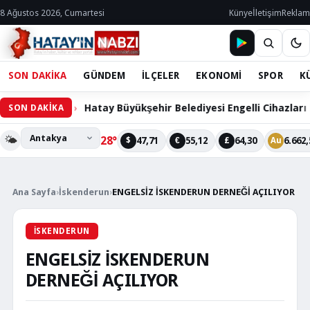
8 Ağustos 2026, Cumartesi
Künye
İletişim
Reklam
SON DAKİKA
GÜNDEM
İLÇELER
EKONOMİ
SPOR
K
Hatay Büyükşehir Belediyesi Engelli Cihazları Bakım 
SON DAKİKA
🌤️
28°
47,71
55,12
64,30
6.662,
$
€
£
Au
Ana Sayfa
›
İskenderun
›
ENGELSİZ İSKENDERUN DERNEĞİ AÇILIYOR
İSKENDERUN
ENGELSİZ İSKENDERUN
DERNEĞİ AÇILIYOR