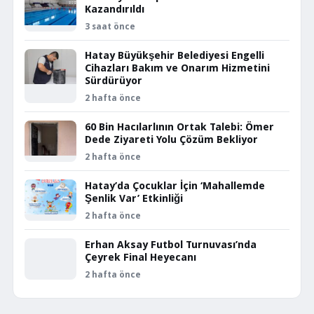
Kazandırıldı
3 saat önce
Hatay Büyükşehir Belediyesi Engelli
Cihazları Bakım ve Onarım Hizmetini
Sürdürüyor
2 hafta önce
60 Bin Hacılarlının Ortak Talebi: Ömer
Dede Ziyareti Yolu Çözüm Bekliyor
2 hafta önce
Hatay’da Çocuklar İçin ‘Mahallemde
Şenlik Var’ Etkinliği
2 hafta önce
Erhan Aksay Futbol Turnuvası’nda
Çeyrek Final Heyecanı
2 hafta önce