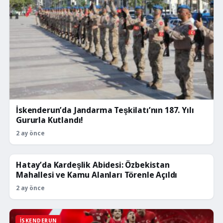
İskenderun’da Jandarma Teşkilatı’nın 187. Yılı
Gururla Kutlandı!
2 ay önce
Hatay’da Kardeşlik Abidesi: Özbekistan
İSKENDERUN
Mahallesi ve Kamu Alanları Törenle Açıldı
2 ay önce
İSKENDERUN