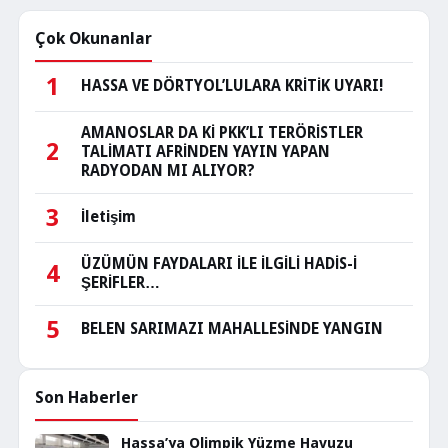
Çok Okunanlar
1
HASSA VE DÖRTYOL’LULARA KRİTİK UYARI!
AMANOSLAR DA Kİ PKK’LI TERÖRİSTLER
2
TALİMATI AFRİNDEN YAYIN YAPAN
RADYODAN MI ALIYOR?
3
İletişim
ÜZÜMÜN FAYDALARI İLE İLGİLİ HADİS-İ
4
ŞERİFLER…
5
BELEN SARIMAZI MAHALLESİNDE YANGIN
Son Haberler
Hassa’ya Olimpik Yüzme Havuzu