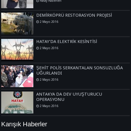
Hatay Haberleri
DEMİRKÖPRÜ RESTORASYON PROJESİ
2 Mayıs 2016
HATAY’DA ELEKTRİK KESİNTİSİ
2 Mayıs 2016
ŞEHİT POLİS SERKANTALAN SONSUZLUĞA
UĞURLANDI
2 Mayıs 2016
ANTAKYA DA DEV UYUŞTURUCU
OPERASYONU
2 Mayıs 2016
Karışık Haberler