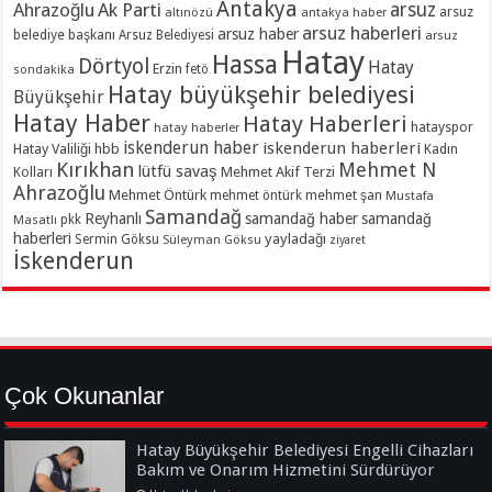
Antakya
Ahrazoğlu
Ak Parti
arsuz
arsuz
altınözü
antakya haber
arsuz haberleri
arsuz haber
belediye başkanı
Arsuz Belediyesi
arsuz
Hatay
Hassa
Dörtyol
Hatay
Erzin
sondakika
fetö
Hatay büyükşehir belediyesi
Büyükşehir
Hatay Haber
Hatay Haberleri
hatayspor
hatay haberler
iskenderun haber
iskenderun haberleri
Hatay Valiliği
hbb
Kadın
Kırıkhan
Mehmet N
lütfü savaş
Kolları
Mehmet Akif Terzi
Ahrazoğlu
Mehmet Öntürk
mehmet şan
mehmet öntürk
Mustafa
Samandağ
Reyhanlı
samandağ haber
samandağ
Masatlı
pkk
haberleri
yayladağı
Sermin Göksu
Süleyman Göksu
ziyaret
İskenderun
Çok Okunanlar
Hatay Büyükşehir Belediyesi Engelli Cihazları
Bakım ve Onarım Hizmetini Sürdürüyor