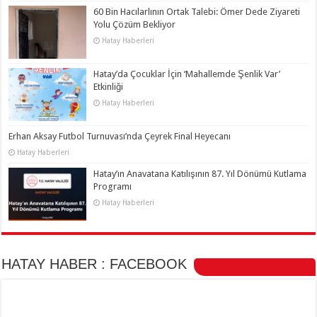
60 Bin Hacılarlının Ortak Talebi: Ömer Dede Ziyareti
Yolu Çözüm Bekliyor
Hatay Haberleri
Hatay’da Çocuklar İçin ‘Mahallemde Şenlik Var’
Etkinliği
Hatay Haberleri
Erhan Aksay Futbol Turnuvası’nda Çeyrek Final Heyecanı
Hatay Haberleri
Hatay’ın Anavatana Katılışının 87. Yıl Dönümü Kutlama
Programı
Hatay Haberleri
HATAY HABER : FACEBOOK