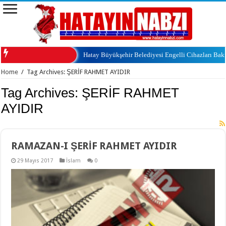
Hatay Büyükşehir Belediyesi Engelli Cihazları Ba
Home
/
Tag Archives: ŞERİF RAHMET AYIDIR
Tag Archives:
ŞERİF RAHMET
AYIDIR
RAMAZAN-I ŞERİF RAHMET AYIDIR
29 Mayıs 2017
İslam
0