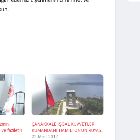
ağan eden aziz şehitlerimizi rahmet ve
sun.
zmin,
ÇANAKKALE İŞGAL KUVVETLERİ
 ve faziletin
KUMANDANI HAMİLTON’UN RÜYASI
22 Mart 2017