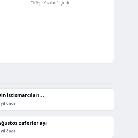
"Köşe Yazıları" içinde
Din istismarcıları…
KÖŞE YAZILARI
 yıl önce
Ağustos zaferler ayı
KÖŞE YAZILARI
 yıl önce