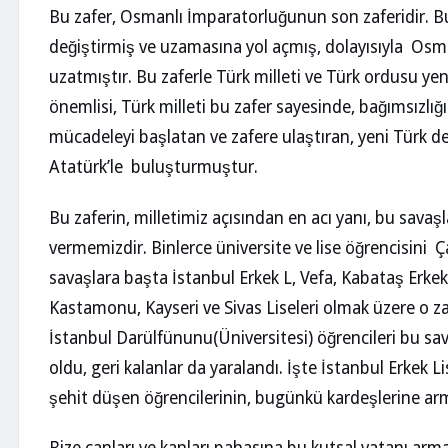
Bu zafer, Osmanlı İmparatorluğunun son zaferidir. Bu
değiştirmiş ve uzamasına yol açmış, dolayısıyla O
uzatmıştır. Bu zaferle Türk milleti ve Türk ordusu y
önemlisi, Türk milleti bu zafer sayesinde, bağımsızlığı
mücadeleyi başlatan ve zafere ulaştıran, yeni Türk d
Atatürk’le buluşturmuştur.
Bu zaferin, milletimiz açısından en acı yanı, bu savaş
vermemizdir. Binlerce üniversite ve lise öğrencisini 
savaşlara başta İstanbul Erkek L, Vefa, Kabataş Erke
Kastamonu, Kayseri ve Sivas Liseleri olmak üzere o zam
İstanbul Darülfünunu(Üniversitesi) öğrencileri bu sav
oldu, geri kalanlar da yaralandı. İşte İstanbul Erkek Li
şehit düşen öğrencilerinin, bugünkü kardeşlerine ar