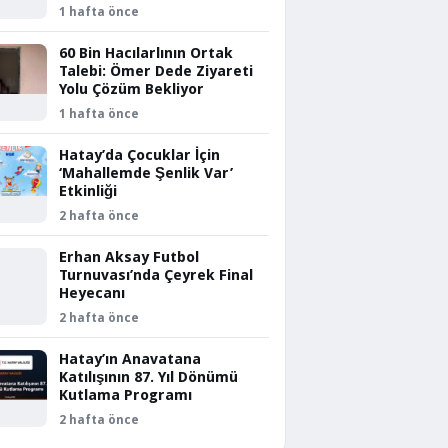
1 hafta önce
60 Bin Hacılarlının Ortak
Talebi: Ömer Dede Ziyareti
Yolu Çözüm Bekliyor
1 hafta önce
Hatay’da Çocuklar İçin
‘Mahallemde Şenlik Var’
Etkinliği
2 hafta önce
Erhan Aksay Futbol
Turnuvası’nda Çeyrek Final
Heyecanı
2 hafta önce
Hatay’ın Anavatana
Katılışının 87. Yıl Dönümü
Kutlama Programı
2 hafta önce