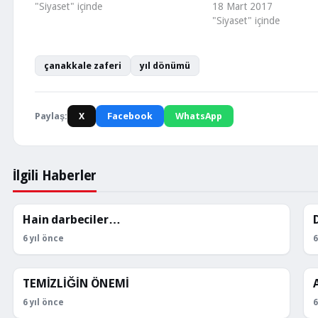
"Siyaset" içinde
18 Mart 2017
"Siyaset" içinde
çanakkale zaferi
yıl dönümü
Paylaş:
X
Facebook
WhatsApp
İlgili Haberler
Hain darbeciler…
KÖŞE YAZILARI
6 yıl önce
6
TEMİZLİĞİN ÖNEMİ
KÖŞE YAZILARI
6 yıl önce
6