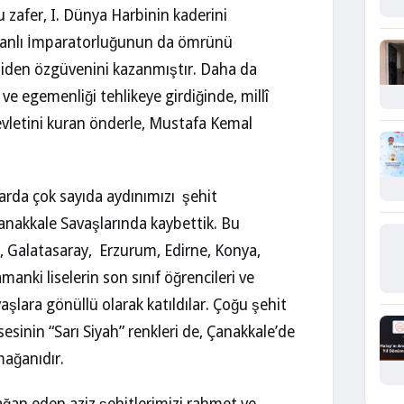
 zafer, I. Dünya Harbinin kaderini
smanlı İmparatorluğunun da ömrünü
eniden özgüvenini kazanmıştır. Daha da
 ve egemenliği tehlikeye girdiğinde, millî
evletini kuran önderle, Mustafa Kemal
larda çok sayıda aydınımızı şehit
Çanakkale Savaşlarında kaybettik. Bu
k, Galatasaray, Erzurum, Edirne, Konya,
anki liselerin son sınıf öğrencileri ve
aşlara gönüllü olarak katıldılar. Çoğu şehit
sesinin “Sarı Siyah” renkleri de, Çanakkale’de
mağanıdır.