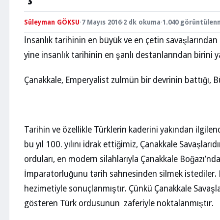
Süleyman GÖKSU
·
7 Mayıs 2016
·
2 dk okuma
·
1.040 görüntülen
İnsanlık tarihinin en büyük ve en çetin savaşlarından
yine insanlık tarihinin en şanlı destanlarından birini y
Çanakkale, Emperyalist zulmün bir devrinin battığı, 
Tarihin ve özellikle Türklerin kaderini yakından ilgile
bu yıl 100. yılını idrak ettiğimiz, Çanakkale Savaşlar
orduları, en modern silahlarıyla Çanakkale Boğazı’n
İmparatorluğunu tarih sahnesinden silmek istediler. F
hezimetiyle sonuçlanmıştır. Çünkü Çanakkale Savaşla
gösteren Türk ordusunun zaferiyle noktalanmıştır.