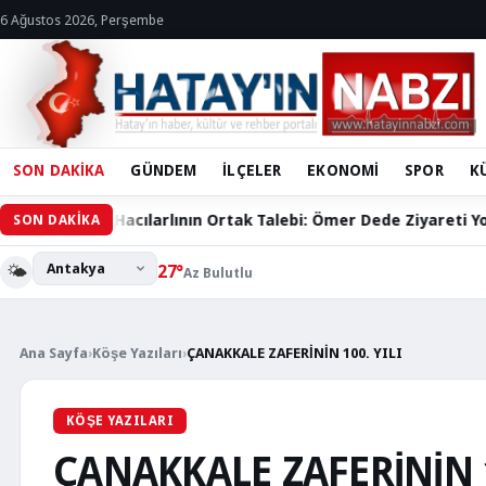
6 Ağustos 2026, Perşembe
SON DAKİKA
GÜNDEM
İLÇELER
EKONOMİ
SPOR
K
 Bin Hacılarlının Ortak Talebi: Ömer Dede Ziyareti Yolu Çözüm 
SON DAKİKA
🌤️
27°
Az Bulutlu
Ana Sayfa
›
Köşe Yazıları
›
ÇANAKKALE ZAFERİNİN 100. YILI
KÖŞE YAZILARI
ÇANAKKALE ZAFERİNİN 1