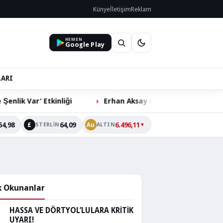
Künye
İletişim
Reklam
HEMEN
Google Play
LARI
 Etkinliği
Erhan Aksay Futbol Turnuvası’nda Çeyrek Fi
54,98
64,09
6.496,11
£
Au
STERLIN
ALTIN
▼
 Okunanlar
HASSA VE DÖRTYOL’LULARA KRİTİK
UYARI!