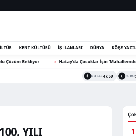
ÜLTÜR
KENT KÜLTÜRÜ
İŞ İLANLARI
DÜNYA
KÖŞE YAZI
Bekliyor
Hatay’da Çocuklar İçin ‘Mahallemde Şenlik Var’
47,59
$
€
DOLAR
EURO
Çok
00. YILI
1