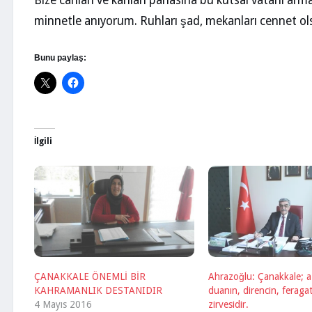
Bize canları ve kanları pahasına bu kutsal vatanı arm
minnetle anıyorum. Ruhları şad, mekanları cennet ol
Bunu paylaş:
İlgili
ÇANAKKALE ÖNEMLİ BİR
Ahrazoğlu: Çanakkale; a
KAHRAMANLIK DESTANIDIR
duanın, direncin, feragat
4 Mayıs 2016
zirvesidir.