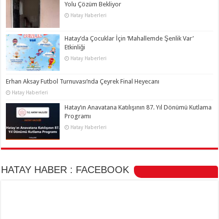
Yolu Çözüm Bekliyor
Hatay Haberleri
Hatay’da Çocuklar İçin ‘Mahallemde Şenlik Var’
Etkinliği
Hatay Haberleri
Erhan Aksay Futbol Turnuvası’nda Çeyrek Final Heyecanı
Hatay Haberleri
Hatay’ın Anavatana Katılışının 87. Yıl Dönümü Kutlama
Programı
Hatay Haberleri
HATAY HABER : FACEBOOK