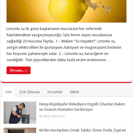
Limonlu su ile güne başlamanın mucizesini her seferinde
hatırlatmaktan vazgeçmeyeceğiz. İşte limon suyun vücudunuza
sağladığı 20 mucizevi fayda.. 1 – Malum “Su Hayattır!”. Lmonlu su,
zengin elektrolitleri ile (potasyum, kalsiyum ve magnezyum) bedenin
her köşesini şahanesiyle sular. 2 – Limonlu su, karaciğerin en
sevdiğidir. Tüm yiyeceklerden daha fazla enzim üretmesine …
Devamı... »
Son
Çok Okunan
Yorumlar
Etiket
Hatay Büyükşehir Belediyesi Engelli Cihazları Bakım
ve Onarım Hizmetini Sürdürüyor
Hatay Haberleri
60 Bin Hacılarlının Ortak Talebi: Ömer Dede Ziyareti