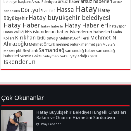
arsuz haberleri
arsuz haber
belediye başkanı
Arsuz Belediyesi
arsuz
Hatay
Hassa
Dörtyol
Hatay
Erzin
sondakika
fetö
Hatay büyükşehir belediyesi
Büyükşehir
Hatay Haber
Hatay Haberleri
hatayspor
hatay haberler
iskenderun haber
iskenderun haberleri
Hatay Valiliği
hbb
Kadın
Kırıkhan
Mehmet N
lütfü savaş
Kolları
Mehmet Akif Terzi
Ahrazoğlu
Mehmet Öntürk
mehmet şan
mehmet öntürk
Mustafa
Samandağ
Reyhanlı
samandağ haber
samandağ
Masatlı
pkk
haberleri
yayladağı
Sermin Göksu
Süleyman Göksu
ziyaret
İskenderun
Çok Okunanlar
Hatay Büyükşehir Belediyesi Engelli Cihazları
Bakım ve Onarım Hizmetini Sürdürüyor
Hatay Haberleri