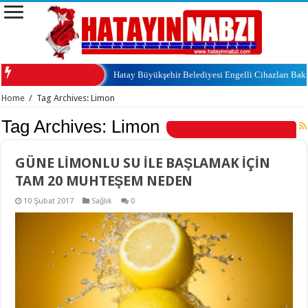
Hatay Büyükşehir Belediyesi Engelli Cihazları Ba
Home
/
Tag Archives: Limon
Tag Archives:
Limon
GÜNE LİMONLU SU İLE BAŞLAMAK İÇİN
TAM 20 MUHTEŞEM NEDEN
10 Şubat 2017
Sağlık
0