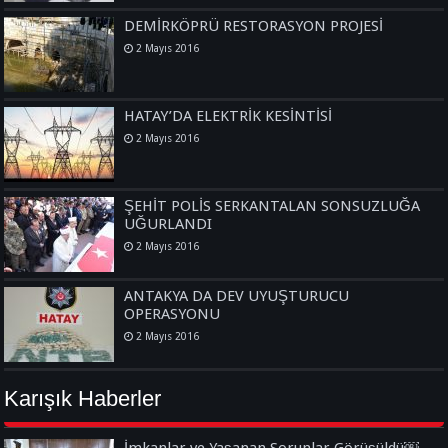
DEMİRKÖPRÜ RESTORASYON PROJESİ
2 Mayıs 2016
HATAY’DA ELEKTRİK KESİNTİSİ
2 Mayıs 2016
ŞEHİT POLİS SERKANTALAN SONSUZLUĞA
UĞURLANDI
2 Mayıs 2016
ANTAKYA DA DEV UYUŞTURUCU
OPERASYONU
2 Mayıs 2016
Karışık Haberler
İmkanlar ve Yaşanan Sorunlar Görüşüldü￼