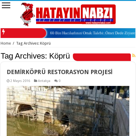
60 Bin Hacılarlının Ortak Talebi: Ömer Dede Ziyar
Home
/
Tag Archives: Köprü
Tag Archives:
Köprü
DEMİRKÖPRÜ RESTORASYON PROJESİ
2 Mayıs 2016
Antakya
0