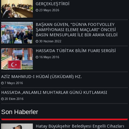
GERÇEKLEŞTİRDİ
23 Mayıs 2026
BAŞKAN GÜVEN, “DÜNYA FOOTVOLLEY
ŞAMPİYONASI ELEME MAÇLARI” ÖNCESİ
BASIN MENSUPLARI İLE BIR ARAYA GELDİ
30 Haziran 2022
HASSA’DA TÜBİTAK BİLİM FUARI SERGİSİ
16 Mayıs 2016
AZİZ MAHMUD-I HÜDAİ (ÜSKÜDARİ) HZ.
7 Mayıs 2016
HASSA’DA ,ANLAMLI MUHTARLAR GÜNÜ KUTLAMASI
20 Ekim 2016
Son Haberler
Hatay Büyükşehir Belediyesi Engelli Cihazları