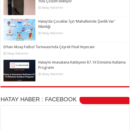
Yolu Çözüm Bekliyor
Hatay Haberleri
Hatay’da Çocuklar İçin ‘Mahallemde Şenlik Var’
Etkinliği
Hatay Haberleri
Erhan Aksay Futbol Turnuvası’nda Çeyrek Final Heyecanı
Hatay Haberleri
Hatay’ın Anavatana Katılışının 87. Yıl Dönümü Kutlama
Programı
Hatay Haberleri
HATAY HABER : FACEBOOK