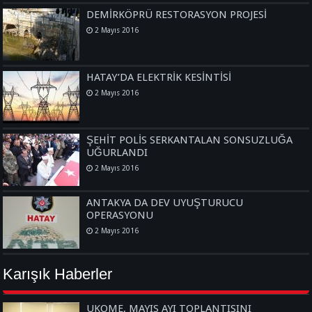
DEMİRKÖPRÜ RESTORASYON PROJESİ
2 Mayıs 2016
HATAY’DA ELEKTRİK KESİNTİSİ
2 Mayıs 2016
ŞEHİT POLİS SERKANTALAN SONSUZLUĞA
UĞURLANDI
2 Mayıs 2016
ANTAKYA DA DEV UYUŞTURUCU
OPERASYONU
2 Mayıs 2016
Karışık Haberler
UKOME, MAYIS AYI TOPLANTISINI