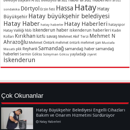
belediye başkanı
Arsuz Belediyesi
arsuz
Hatay
Hassa
Dörtyol
Hatay
Erzin
sondakika
fetö
Hatay büyükşehir belediyesi
Büyükşehir
Hatay Haber
Hatay Haberleri
hatayspor
hatay haberler
iskenderun haber
iskenderun haberleri
Hatay Valiliği
hbb
Kadın
Kırıkhan
Mehmet N
lütfü savaş
Kolları
Mehmet Akif Terzi
Ahrazoğlu
Mehmet Öntürk
mehmet şan
mehmet öntürk
Mustafa
Samandağ
Reyhanlı
samandağ haber
samandağ
Masatlı
pkk
haberleri
yayladağı
Sermin Göksu
Süleyman Göksu
ziyaret
İskenderun
Çok Okunanlar
Hatay Büyükşehir Belediyesi Engelli Cihazları
Bakım ve Onarım Hizmetini Sürdürüyor
Hatay Haberleri