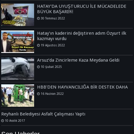
HATAY’DA UYUŞTURUCU İLE MÜCADELEDE
BÜYÜK BAŞARI￼
30 Temmuz 2022
Hatay’ın kaderini değiştiren adım Özyurt ilk
kazmayı vurdu
19 Ağustos 2022
Arsuz’da Zincirleme Kaza Meydana Geldi
10 Şubat 2025
HBB’DEN HAYVANCILIĞA BİR DESTEK DAHA
16 Haziran 2022
Reyhanlı Belediyesi Asfalt Çalışması Yaptı
10 Aralık 2017