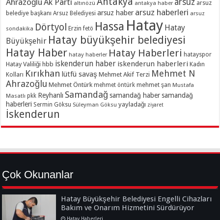
Antakya
Ahrazoğlu
Ak Parti
arsuz
arsuz
altınözü
antakya haber
arsuz haberleri
arsuz haber
belediye başkanı
Arsuz Belediyesi
arsuz
Hatay
Hassa
Dörtyol
Hatay
Erzin
sondakika
fetö
Hatay büyükşehir belediyesi
Büyükşehir
Hatay Haber
Hatay Haberleri
hatayspor
hatay haberler
iskenderun haber
iskenderun haberleri
Hatay Valiliği
hbb
Kadın
Kırıkhan
Mehmet N
lütfü savaş
Kolları
Mehmet Akif Terzi
Ahrazoğlu
Mehmet Öntürk
mehmet şan
mehmet öntürk
Mustafa
Samandağ
Reyhanlı
samandağ haber
samandağ
Masatlı
pkk
haberleri
yayladağı
Sermin Göksu
Süleyman Göksu
ziyaret
İskenderun
Çok Okunanlar
Hatay Büyükşehir Belediyesi Engelli Cihazları
Bakım ve Onarım Hizmetini Sürdürüyor
Hatay Haberleri