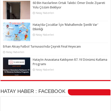
60 Bin Hacılarlının Ortak Talebi: Ömer Dede Ziyareti
Yolu Çözüm Bekliyor
Hatay Haberleri
Hatay’da Çocuklar İçin ‘Mahallemde Şenlik Var’
Etkinliği
Hatay Haberleri
Erhan Aksay Futbol Turnuvası’nda Çeyrek Final Heyecanı
Hatay Haberleri
Hatay’ın Anavatana Katılışının 87. Yıl Dönümü Kutlama
Programı
Hatay Haberleri
HATAY HABER : FACEBOOK