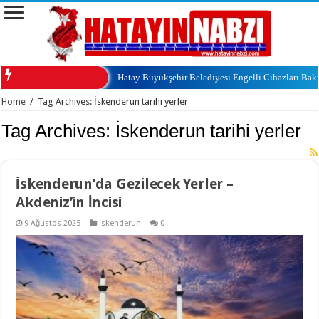
Hatay Büyükşehir Belediyesi Engelli Cihazları Ba
Home
/
Tag Archives: İskenderun tarihi yerler
Tag Archives:
İskenderun tarihi yerler
İskenderun’da Gezilecek Yerler –
Akdeniz’in İncisi
9 Ağustos 2025
İskenderun
0