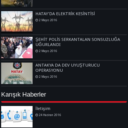
HATAY’DA ELEKTRİK KESİNTİSİ
2 Mayıs 2016
ŞEHİT POLİS SERKANTALAN SONSUZLUĞA
UĞURLANDI
2 Mayıs 2016
ANTAKYA DA DEV UYUŞTURUCU
OPERASYONU
2 Mayıs 2016
Karışık Haberler
İletişim
24 Haziran 2016