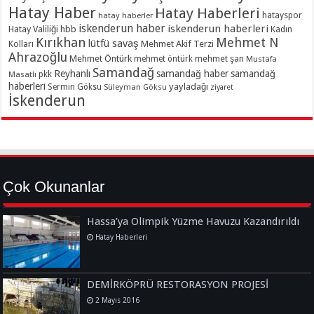
Hatay Haber
Hatay Haberleri
hatayspor
hatay haberler
iskenderun haber
iskenderun haberleri
Hatay Valiliği
hbb
Kadın
Kırıkhan
Mehmet N
lütfü savaş
Kolları
Mehmet Akif Terzi
Ahrazoğlu
Mehmet Öntürk
mehmet şan
mehmet öntürk
Mustafa
Samandağ
Reyhanlı
samandağ haber
samandağ
Masatlı
pkk
haberleri
yayladağı
Sermin Göksu
Süleyman Göksu
ziyaret
İskenderun
Çok Okunanlar
Hassa’ya Olimpik Yüzme Havuzu Kazandırıldı
Hatay Haberleri
DEMİRKÖPRÜ RESTORASYON PROJESİ
2 Mayıs 2016