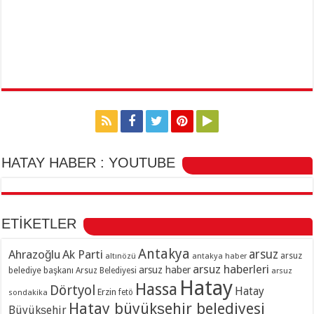
HATAY HABER : YOUTUBE
ETİKETLER
Antakya
Ahrazoğlu
Ak Parti
arsuz
arsuz
altınözü
antakya haber
arsuz haberleri
arsuz haber
belediye başkanı
Arsuz Belediyesi
arsuz
Hatay
Hassa
Dörtyol
Hatay
Erzin
sondakika
fetö
Hatay büyükşehir belediyesi
Büyükşehir