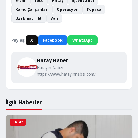
Ercan
fetö
Hatay
İşten Atıldı
Kamu Çalışanları
Operasyon
Topaca
Uzaklaştırıldı
Vali
Paylaş:
X
Facebook
WhatsApp
Hatay Haber
Hatayın Nabzı
https://www.hatayinnabzi.com/
İlgili Haberler
HATAY