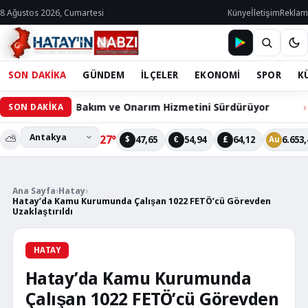
8 Ağustos 2026, Cumartesi
Künye
İletişim
Reklam
SON DAKİKA
GÜNDEM
İLÇELER
EKONOMİ
SPOR
K
hazları Bakım ve Onarım Hizmetini Sürdürüyor
60 Bin H
SON DAKİKA
⛅
27°
47,65
54,94
64,12
6.653,
$
€
£
Au
Ana Sayfa
›
Hatay
›
Hatay’da Kamu Kurumunda Çalışan 1022 FETÖ’cü Görevden
Uzaklaştırıldı
HATAY
Hatay’da Kamu Kurumunda
Çalışan 1022 FETÖ’cü Görevden