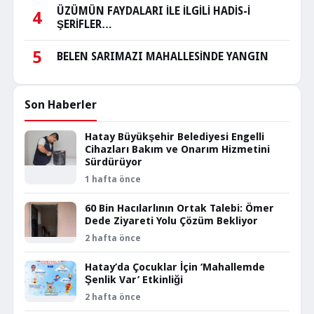
ÜZÜMÜN FAYDALARI İLE İLGİLİ HADİS-İ
4
ŞERİFLER…
5
BELEN SARIMAZI MAHALLESİNDE YANGIN
Son Haberler
Hatay Büyükşehir Belediyesi Engelli
Cihazları Bakım ve Onarım Hizmetini
Sürdürüyor
1 hafta önce
60 Bin Hacılarlının Ortak Talebi: Ömer
Dede Ziyareti Yolu Çözüm Bekliyor
2 hafta önce
Hatay’da Çocuklar İçin ‘Mahallemde
Şenlik Var’ Etkinliği
2 hafta önce