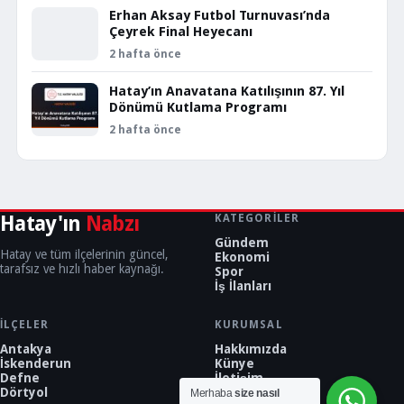
Erhan Aksay Futbol Turnuvası’nda
Çeyrek Final Heyecanı
2 hafta önce
Hatay’ın Anavatana Katılışının 87. Yıl
Dönümü Kutlama Programı
2 hafta önce
Hatay'ın
Nabzı
KATEGORILER
Gündem
Hatay ve tüm ilçelerinin güncel,
Ekonomi
tarafsız ve hızlı haber kaynağı.
Spor
İş İlanları
İLÇELER
KURUMSAL
Antakya
Hakkımızda
İskenderun
Künye
Defne
İletişim
Dörtyol
Merhaba
size nasıl