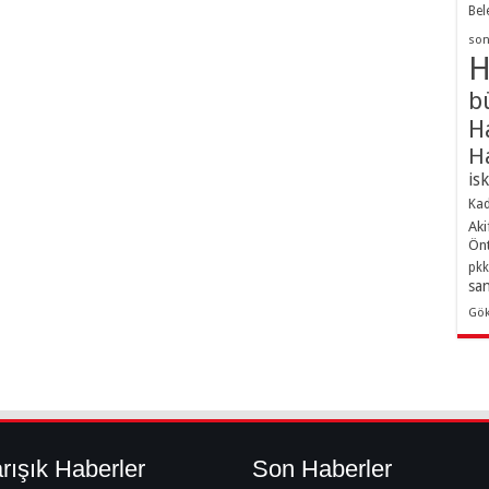
Bel
son
H
b
H
H
is
Kad
Aki
Ön
pkk
sa
Gö
rışık Haberler
Son Haberler