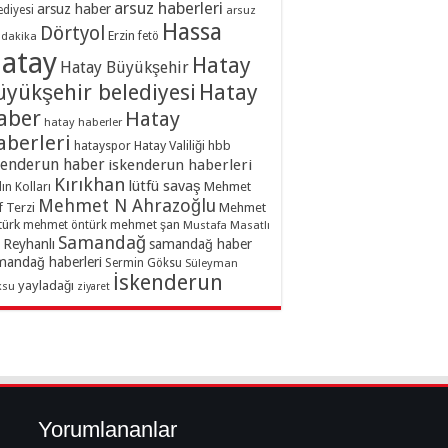
arsuz haberleri
arsuz haber
ediyesi
arsuz
Hassa
Dörtyol
Erzin
dakika
fetö
atay
Hatay
Hatay Büyükşehir
üyükşehir belediyesi
Hatay
aber
Hatay
hatay haberler
aberleri
hatayspor
Hatay Valiliği
hbb
kenderun haber
iskenderun haberleri
Kırıkhan
lütfü savaş
ın Kolları
Mehmet
Mehmet N Ahrazoğlu
f Terzi
Mehmet
türk
mehmet şan
mehmet öntürk
Mustafa Masatlı
Samandağ
Reyhanlı
samandağ haber
mandağ haberleri
Sermin Göksu
Süleyman
İskenderun
yayladağı
ksu
ziyaret
Yorumlananlar