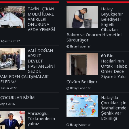
TAYİNİ ÇIKAN
Hatay
MÜLKİ İDARE
Büyükşehir
AMİRLERİ
Belediyesi
ONURUNA
Engelli
VEDA YEMEĞİ
Cihazları
Bakım ve Onarım Hizmetini
Sürdürüyor
 Ağustos 2022
Hatay Haberleri
VALİ DOĞAN
ARSUZ
60 Bin
DEVLET
Hacılarlının
HASTANESİNİ
Ortak Talebi:
GEZDİ,
Ömer Dede
VAM EDEN ÇALIŞMALARI
Ziyareti Yolu
CELEDİ￼
Çözüm Bekliyor
 Kasım 2022
Hatay Haberleri
 ÇOCUKLAR BİZİM
Hatay’da
Çocuklar İçin
Mayıs 2016
‘Mahallemde
Şenlik Var’
Ahrazoğlu:
Etkinliği
Türkmenlerin
yalnız
Hatay Haberleri