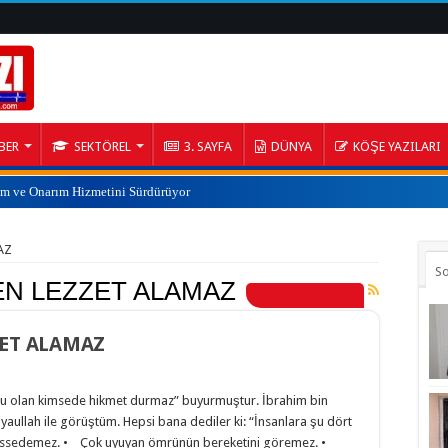
BER
SEKTÖREL
3. SAYFA
DÜNYA
KÖŞE YAZILARI
ım ve Onarım Hizmetini Sürdürüyor
AZ
S
EN LEZZET ALAMAZ
ZET ALAMAZ
olu olan kimsede hikmet durmaz” buyurmuştur. İbrahim bin
iyaullah ile görüştüm. Hepsi bana dediler ki: “İnsanlara şu dört
i hissedemez. • Çok uyuyan ömrünün bereketini göremez. •