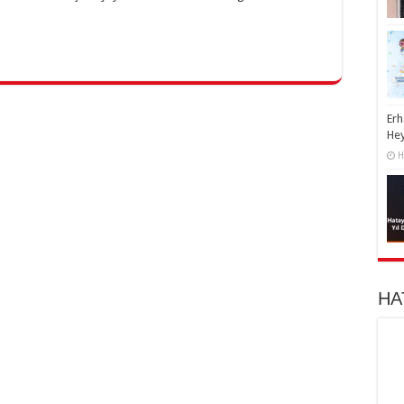
Erh
He
H
HA