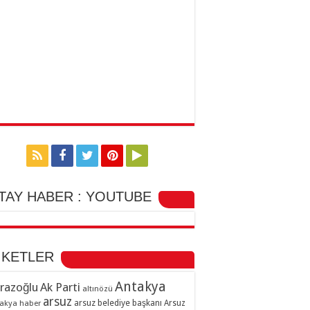
TAY HABER : YOUTUBE
İKETLER
Antakya
razoğlu
Ak Parti
altınözü
arsuz
arsuz belediye başkanı
akya haber
Arsuz