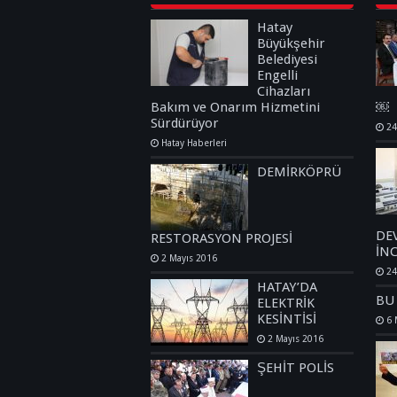
Hatay
Büyükşehir
Belediyesi
Engelli
Cihazları
Bakım ve Onarım Hizmetini
￼
Sürdürüyor
24
Hatay Haberleri
DEMİRKÖPRÜ
DE
RESTORASYON PROJESİ
İN
2 Mayıs 2016
24
HATAY’DA
BU
ELEKTRİK
KESİNTİSİ
6 
2 Mayıs 2016
ŞEHİT POLİS