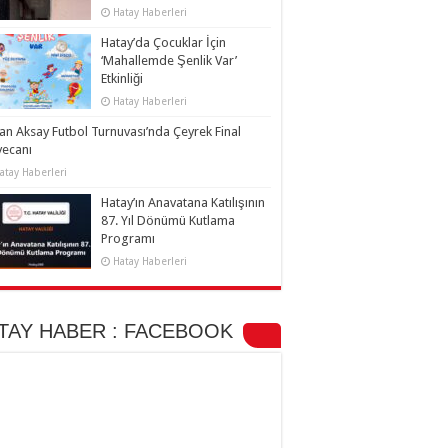
Hatay Haberleri
Hatay’da Çocuklar İçin
‘Mahallemde Şenlik Var’
Etkinliği
Hatay Haberleri
an Aksay Futbol Turnuvası’nda Çeyrek Final
yecanı
atay Haberleri
Hatay’ın Anavatana Katılışının
87. Yıl Dönümü Kutlama
Programı
Hatay Haberleri
TAY HABER : FACEBOOK