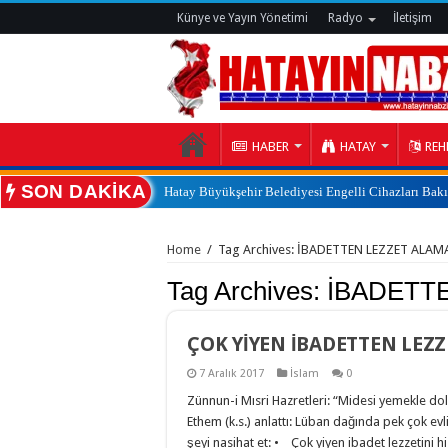
Künye ve Yayın Yönetimi
Radyo
İletişim
HABER
HATAY
REH
SON DAKİKA
Hatay Büyükşehir Belediyesi Engelli Cihazları Bak
:
Home
/
Tag Archives: İBADETTEN LEZZET ALAM
Tag Archives:
İBADETT
ÇOK YİYEN İBADETTEN LEZ
7 Aralık 2017
İslam
0
Zünnun-i Mısri Hazretleri: “Midesi yemekle d
Ethem (k.s.) anlattı: Lüban dağında pek çok evl
şeyi nasihat et: • Çok yiyen ibadet lezzetin