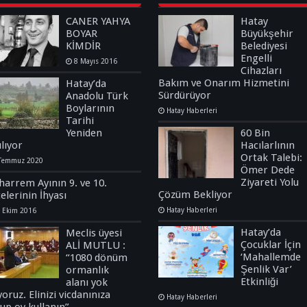
CANER YAHYA
Hatay
BOYAR
Büyükşehir
KİMDİR
Belediyesi
Engelli
8 Mayıs 2016
Cihazları
Bakım ve Onarım Hizmetini
Hatay’da
Sürdürüyor
Anadolu Türk
Boylarının
Hatay Haberleri
Tarihi
Yeniden
60 Bin
ılıyor
Hacılarlının
Ortak Talebi:
Temmuz 2020
Ömer Dede
Ziyareti Yolu
arrem Ayının 9. ve 10.
Çözüm Bekliyor
elerinin İhyası
Hatay Haberleri
 Ekim 2016
Hatay’da
Meclis üyesi
Çocuklar İçin
ALİ MUTLU :
‘Mahallemde
“1080 dönüm
Şenlik Var’
ormanlık
Etkinliği
alanı yok
yoruz. Elinizi vicdanınıza
Hatay Haberleri