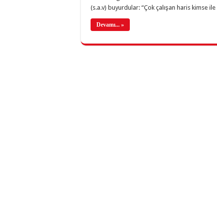
(s.a.v) buyurdular: “Çok çalışan haris kimse il
Devamı... »