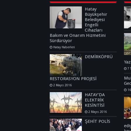
Hatay
Büyükşehir
Belediyesi
Engelli
Cihazları
Bakım ve Onarım Hizmetini
Sürdürüyor
Hatay Haberleri
DEMİRKÖPRÜ
Yaz
7 
Muh
RESTORASYON PROJESİ
Gec
2 Mayıs 2016
16
HATAY’DA
ELEKTRİK
KESİNTİSİ
2 Mayıs 2016
ŞEHİT POLİS
edi