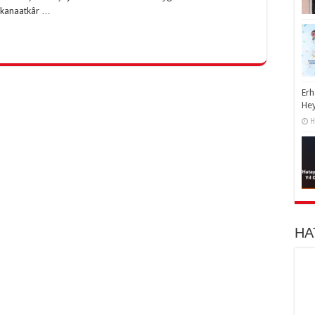
e kanaatkâr …
Erh
He
H
HA