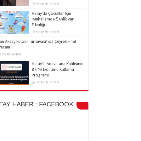
Hatay Haberleri
Hatay’da Çocuklar İçin
‘Mahallemde Şenlik Var’
Etkinliği
Hatay Haberleri
an Aksay Futbol Turnuvası’nda Çeyrek Final
yecanı
atay Haberleri
Hatay’ın Anavatana Katılışının
87. Yıl Dönümü Kutlama
Programı
Hatay Haberleri
TAY HABER : FACEBOOK