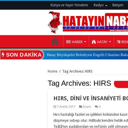
Künye ve Yayın Yönetimi
Radyo
İletişim
HABER
HATAY
REH
SON DAKİKA
Hatay Büyükşehir Belediyesi Engelli Cihazları Bak
:
Home
/
Tag Archives: HIRS
Tag Archives:
HIRS
HIRS, DİNİ VE İNSANİYETİ 
7 Aralık 2017
İslam
0
Hırs hastalığı fazilet ve iyilikleri kökünden ka
düşmeye sebep olur. Hâlbuki kendini helâk eder
Teâlâ’nın gadabından ve nefsinin zelil olmas