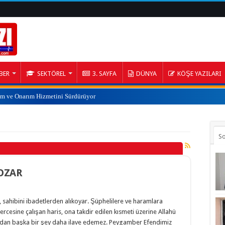
BER
SEKTÖREL
3. SAYFA
DÜNYA
KÖŞE YAZILARI
ım ve Onarım Hizmetini Sürdürüyor
S
BOZAR
zır, sahibini ibadetlerden alıkoyar. Şüphelilere ve haramlara
cesine çalışan haris, ona takdir edilen kısmeti üzerine Allahü
ından başka bir şey daha ilave edemez. Peygamber Efendimiz