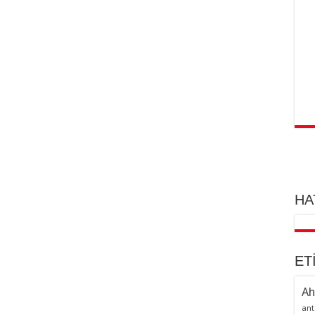
HA
ET
Ah
ant