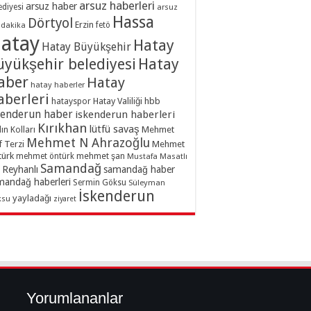
arsuz haberleri
arsuz haber
ediyesi
arsuz
Hassa
Dörtyol
Erzin
dakika
fetö
atay
Hatay
Hatay Büyükşehir
üyükşehir belediyesi
Hatay
aber
Hatay
hatay haberler
aberleri
hatayspor
Hatay Valiliği
hbb
kenderun haber
iskenderun haberleri
Kırıkhan
lütfü savaş
ın Kolları
Mehmet
Mehmet N Ahrazoğlu
f Terzi
Mehmet
türk
mehmet şan
mehmet öntürk
Mustafa Masatlı
Samandağ
Reyhanlı
samandağ haber
mandağ haberleri
Sermin Göksu
Süleyman
İskenderun
yayladağı
ksu
ziyaret
Yorumlananlar