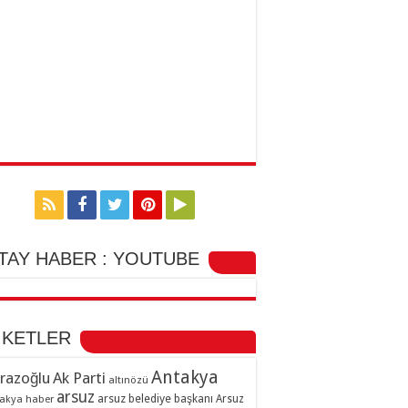
TAY HABER : YOUTUBE
İKETLER
Antakya
razoğlu
Ak Parti
altınözü
arsuz
arsuz belediye başkanı
akya haber
Arsuz