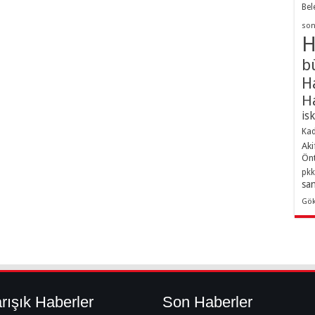
Bel
son
H
b
H
H
is
Kad
Aki
Ön
pkk
sa
Gö
rışık Haberler
Son Haberler