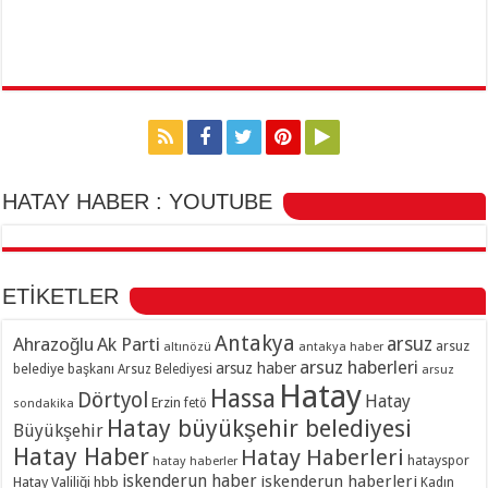
HATAY HABER : YOUTUBE
ETİKETLER
Antakya
Ahrazoğlu
Ak Parti
arsuz
arsuz
altınözü
antakya haber
arsuz haberleri
arsuz haber
belediye başkanı
Arsuz Belediyesi
arsuz
Hatay
Hassa
Dörtyol
Hatay
Erzin
sondakika
fetö
Hatay büyükşehir belediyesi
Büyükşehir
Hatay Haber
Hatay Haberleri
hatayspor
hatay haberler
iskenderun haber
iskenderun haberleri
Hatay Valiliği
hbb
Kadın