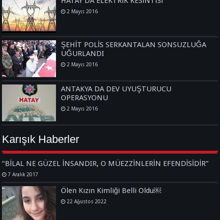
HATAY’DA ELEKTRİK KESİNTİSİ
2 Mayıs 2016
ŞEHİT POLİS SERKANTALAN SONSUZLUĞA
UĞURLANDI
2 Mayıs 2016
ANTAKYA DA DEV UYUŞTURUCU
OPERASYONU
2 Mayıs 2016
Karışık Haberler
“BİLAL NE GÜZEL İNSANDIR, O MÜEZZİNLERİN EFENDİSİDİR”
7 Aralık 2017
Ölen Kızın Kimliği Belli Oldu￼
22 Ağustos 2022