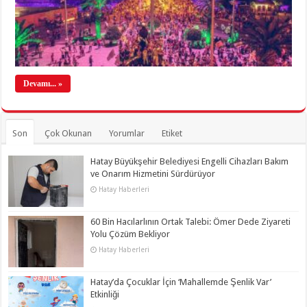
Devamı... »
Son
Çok Okunan
Yorumlar
Etiket
Hatay Büyükşehir Belediyesi Engelli Cihazları Bakım
ve Onarım Hizmetini Sürdürüyor
Hatay Haberleri
60 Bin Hacılarlının Ortak Talebi: Ömer Dede Ziyareti
Yolu Çözüm Bekliyor
Hatay Haberleri
Hatay’da Çocuklar İçin ‘Mahallemde Şenlik Var’
Etkinliği