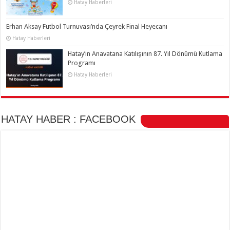
Hatay Haberleri
Erhan Aksay Futbol Turnuvası’nda Çeyrek Final Heyecanı
Hatay Haberleri
Hatay’ın Anavatana Katılışının 87. Yıl Dönümü Kutlama
Programı
Hatay Haberleri
HATAY HABER : FACEBOOK