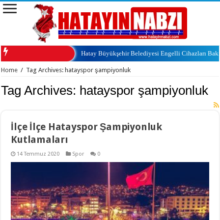
Hatay Büyükşehir Belediyesi Engelli Cihazları Ba
Home
/
Tag Archives: hatayspor şampiyonluk
Tag Archives:
hatayspor şampiyonluk
İlçe İlçe Hatayspor Şampiyonluk
Kutlamaları
14 Temmuz 2020
Spor
0