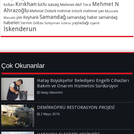
Kırıkhan
Mehmet N
lütfü savaş
Kolları
Mehmet Akif Terzi
Ahrazoğlu
Mehmet Öntürk
mehmet şan
mehmet öntürk
Mustafa
Samandağ
Reyhanlı
samandağ haber
samandağ
Masatlı
pkk
haberleri
yayladağı
Sermin Göksu
Süleyman Göksu
ziyaret
İskenderun
Çok Okunanlar
Hatay Büyükşehir Belediyesi Engelli Cihazları
Bakım ve Onarım Hizmetini Sürdürüyor
Hatay Haberleri
DEMİRKÖPRÜ RESTORASYON PROJESİ
2 Mayıs 2016