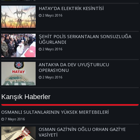
HATAY’DA ELEKTRİK KESİNTİSİ
2 Mayıs 2016
ŞEHİT POLİS SERKANTALAN SONSUZLUĞA
UĞURLANDI
2 Mayıs 2016
ANTAKYA DA DEV UYUŞTURUCU
OPERASYONU
2 Mayıs 2016
Karışık Haberler
OSMANLI SULTANLARININ YÜKSEK MERTEBELERİ
7 Mayıs 2016
OSMAN GAZİ’NİN OĞLU ORHAN GAZİ’YE
VASİYETİ