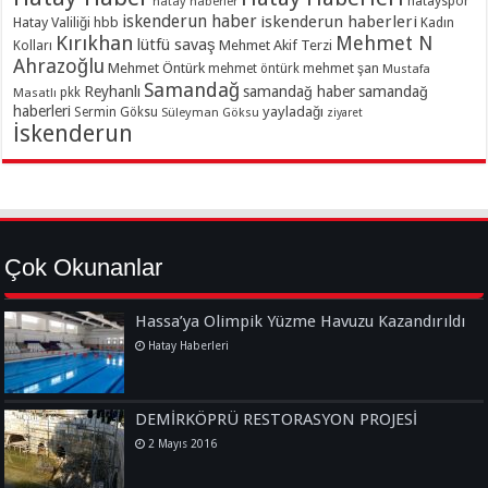
hatayspor
hatay haberler
iskenderun haber
iskenderun haberleri
Hatay Valiliği
hbb
Kadın
Kırıkhan
Mehmet N
lütfü savaş
Kolları
Mehmet Akif Terzi
Ahrazoğlu
Mehmet Öntürk
mehmet şan
mehmet öntürk
Mustafa
Samandağ
Reyhanlı
samandağ haber
samandağ
Masatlı
pkk
haberleri
yayladağı
Sermin Göksu
Süleyman Göksu
ziyaret
İskenderun
Çok Okunanlar
Hassa’ya Olimpik Yüzme Havuzu Kazandırıldı
Hatay Haberleri
DEMİRKÖPRÜ RESTORASYON PROJESİ
2 Mayıs 2016