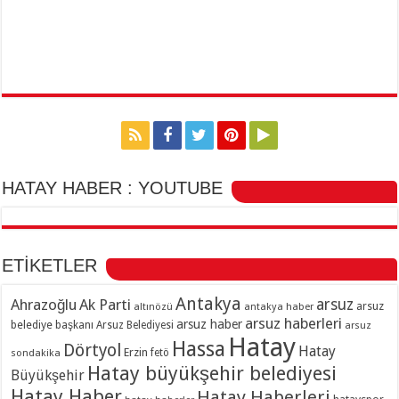
HATAY HABER : YOUTUBE
ETİKETLER
Antakya
Ahrazoğlu
Ak Parti
arsuz
arsuz
altınözü
antakya haber
arsuz haberleri
arsuz haber
belediye başkanı
Arsuz Belediyesi
arsuz
Hatay
Hassa
Dörtyol
Hatay
Erzin
sondakika
fetö
Hatay büyükşehir belediyesi
Büyükşehir
Hatay Haber
Hatay Haberleri