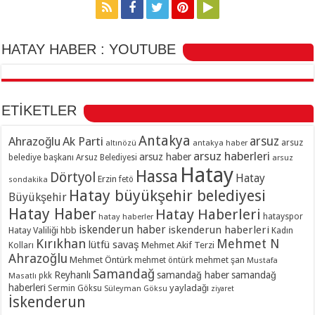
HATAY HABER : YOUTUBE
ETİKETLER
Antakya
Ahrazoğlu
Ak Parti
arsuz
arsuz
altınözü
antakya haber
arsuz haberleri
arsuz haber
belediye başkanı
Arsuz Belediyesi
arsuz
Hatay
Hassa
Dörtyol
Hatay
Erzin
sondakika
fetö
Hatay büyükşehir belediyesi
Büyükşehir
Hatay Haber
Hatay Haberleri
hatayspor
hatay haberler
iskenderun haber
iskenderun haberleri
Hatay Valiliği
hbb
Kadın
Kırıkhan
Mehmet N
lütfü savaş
Kolları
Mehmet Akif Terzi
Ahrazoğlu
Mehmet Öntürk
mehmet şan
mehmet öntürk
Mustafa
Samandağ
Reyhanlı
samandağ haber
samandağ
Masatlı
pkk
haberleri
yayladağı
Sermin Göksu
Süleyman Göksu
ziyaret
İskenderun