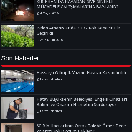
KIRIKHAN’DA HAVADAN SİVRİSİNEKLE
MÜCADELE ÇALIŞMALARINA BAŞLANDI
4 Mayıs 2016
Belen Amanıslar’da 2.132 Kök Kenevir Ele
Geçirildi
24 Haziran 2016
Son Haberler
Hassa’ya Olimpik Yüzme Havuzu Kazandırıldı
Hatay Haberleri
Hatay Büyükşehir Belediyesi Engelli Cihazları
Bakım ve Onarım Hizmetini Sürdürüyor
Hatay Haberleri
60 Bin Hacılarlının Ortak Talebi: Ömer Dede
Ziyareti Yolu Çözüm Bekliyor