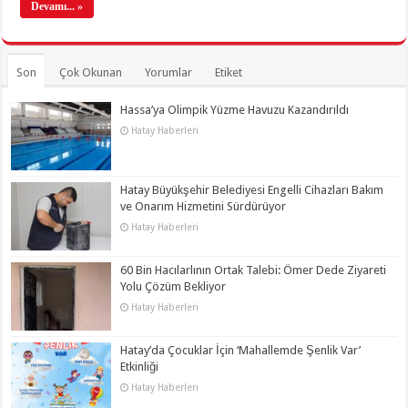
Devamı... »
Son
Çok Okunan
Yorumlar
Etiket
Hassa’ya Olimpik Yüzme Havuzu Kazandırıldı
Hatay Haberleri
Hatay Büyükşehir Belediyesi Engelli Cihazları Bakım
ve Onarım Hizmetini Sürdürüyor
Hatay Haberleri
60 Bin Hacılarlının Ortak Talebi: Ömer Dede Ziyareti
Yolu Çözüm Bekliyor
Hatay Haberleri
Hatay’da Çocuklar İçin ‘Mahallemde Şenlik Var’
Etkinliği
Hatay Haberleri