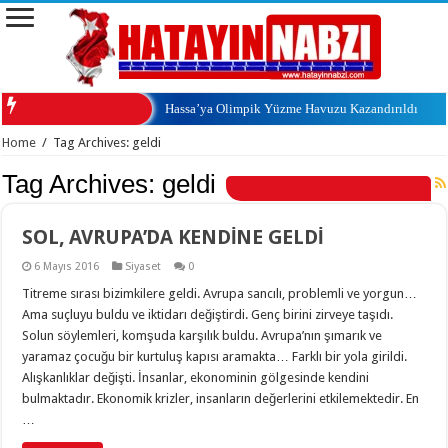
Hassa’ya Olimpik Yüzme Havuzu Kazandırıldı
Home
/
Tag Archives: geldi
Tag Archives:
geldi
SOL, AVRUPA’DA KENDİNE GELDİ
6 Mayıs 2016
Siyaset
0
Titreme sırası bizimkilere geldi. Avrupa sancılı, problemli ve yorgun…
Ama suçluyu buldu ve iktidarı değiştirdi. Genç birini zirveye taşıdı.
Solun söylemleri, komşuda karşılık buldu. Avrupa’nın şımarık ve
yaramaz çocuğu bir kurtuluş kapısı aramakta… Farklı bir yola girildi.
Alışkanlıklar değişti. İnsanlar, ekonominin gölgesinde kendini
bulmaktadır. Ekonomik krizler, insanların değerlerini etkilemektedir. En
…