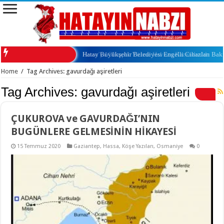
Hassa’ya Olimpik Yüzme Havuzu Kazandırıldı
Hatay Büyükşehir Belediyesi Engelli Cihazları Ba
Home
/
Tag Archives: gavurdağı aşiretleri
Tag Archives:
gavurdağı aşiretleri
ÇUKUROVA ve GAVURDAĞI’NIN
BUGÜNLERE GELMESİNİN HİKAYESİ
15 Temmuz 2020
Gaziantep
,
Hassa
,
Köşe Yazıları
,
Osmaniye
0