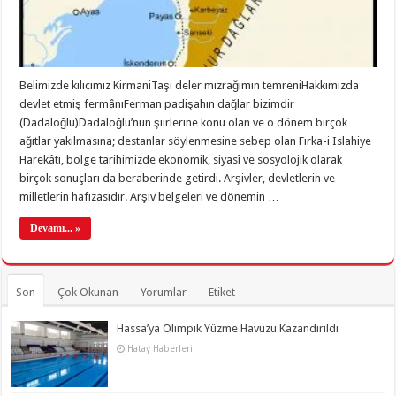
Belimizde kılıcımız KirmaniTaşı deler mızrağımın temreniHakkımızda
devlet etmiş fermânıFerman padişahın dağlar bizimdir
(Dadaloğlu)Dadaloğlu’nun şiirlerine konu olan ve o dönem birçok
ağıtlar yakılmasına; destanlar söylenmesine sebep olan Fırka-i Islahiye
Harekâtı, bölge tarihimizde ekonomik, siyasî ve sosyolojik olarak
birçok sonuçları da beraberinde getirdi. Arşivler, devletlerin ve
milletlerin hafızasıdır. Arşiv belgeleri ve dönemin …
Devamı... »
Son
Çok Okunan
Yorumlar
Etiket
Hassa’ya Olimpik Yüzme Havuzu Kazandırıldı
Hatay Haberleri