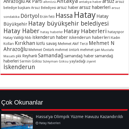
Antakya
Ahrazoğlu
Ak Parti
arsuz
arsuz
altınözü
antakya haber
arsuz haberleri
arsuz haber
belediye başkanı
Arsuz Belediyesi
arsuz
Hatay
Hassa
Dörtyol
Hatay
Erzin
sondakika
fetö
Hatay büyükşehir belediyesi
Büyükşehir
Hatay Haber
Hatay Haberleri
hatayspor
hatay haberler
iskenderun haber
iskenderun haberleri
Hatay Valiliği
hbb
Kadın
Kırıkhan
Mehmet N
lütfü savaş
Kolları
Mehmet Akif Terzi
Ahrazoğlu
Mehmet Öntürk
mehmet şan
mehmet öntürk
Mustafa
Samandağ
Reyhanlı
samandağ haber
samandağ
Masatlı
pkk
haberleri
yayladağı
Sermin Göksu
Süleyman Göksu
ziyaret
İskenderun
Çok Okunanlar
Hassa’ya Olimpik Yüzme Havuzu Kazandırıldı
Hatay Haberleri